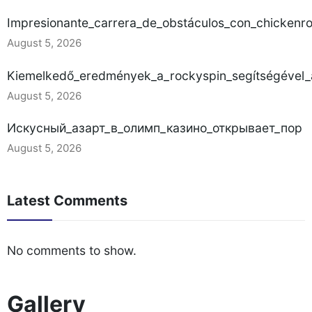
Impresionante_carrera_de_obstáculos_con_chickenr
August 5, 2026
Kiemelkedő_eredmények_a_rockyspin_segítségével_a
August 5, 2026
Искусный_азарт_в_олимп_казино_открывает_пор
August 5, 2026
Latest Comments
No comments to show.
Gallery