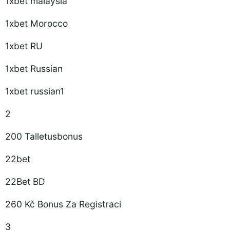
1xbet malaysia
1xbet Morocco
1xbet RU
1xbet Russian
1xbet russian1
2
200 Talletusbonus
22bet
22Bet BD
260 Kč Bonus Za Registraci
3