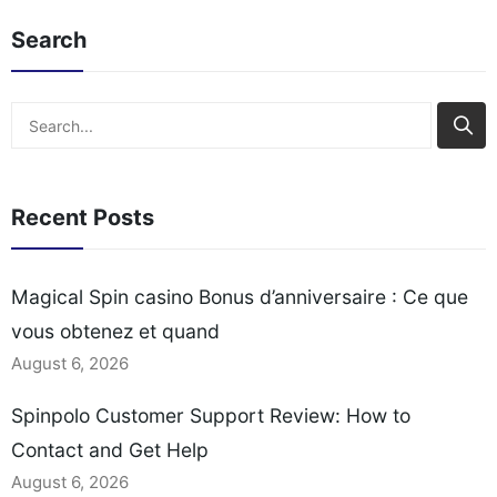
Problèmes courants et
Documentation: What
Search
solutions lors de la
You Must Prepare
réclamation Délais
Payment Methods and
typiques et méthodes de
Withdrawal Timings
Search
retrait des gains
Practical Tips for
Comparaison avec les
Escalating Unresolved
autres promotions du
Issues Assessing
Recent Posts
casino Étape par étape :
Spinpolo’s Customer
Comment[…]
Support Channels When
you need help at an
Magical Spin casino Bonus d’anniversaire : Ce que
online casino, the first
vous obtenez et quand
question is usually which
contact[…]
August 6, 2026
Spinpolo Customer Support Review: How to
Contact and Get Help
August 6, 2026