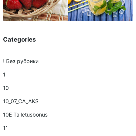
Categories
! Без рубрики
1
10
10_07_CA_AKS
10E Talletusbonus
11