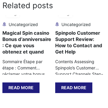
Related posts
06
06
Aug
Aug
Uncategorized
Uncategorized
Magical Spin casino
Spinpolo Customer
Bonus d’anniversaire
Support Review:
: Ce que vous
How to Contact and
obtenez et quand
Get Help
Sommaire Étape par
Contents Assessing
étape : Comment
Spinpolo’s Customer
réclamer votre bonus
Support Channels Step-
d’anniversaire Ce que
by-Step Guide to
vous recevez : types de
Contacting Support
READ MORE
READ MORE
bonus et conditions de
Successfully Common
mise Documents requis
Support Scenarios and
pour valider l’offre
Their Resolutions KYC