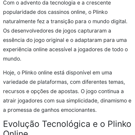
Com o advento da tecnologia e a crescente
popularidade dos cassinos online, o Plinko
naturalmente fez a transição para o mundo digital.
Os desenvolvedores de jogos capturaram a
essência do jogo original e o adaptaram para uma
experiência online acessível a jogadores de todo o
mundo.
Hoje, o Plinko online está disponível em uma
variedade de plataformas, com diferentes temas,
recursos e opções de apostas. O jogo continua a
atrair jogadores com sua simplicidade, dinamismo e
a promessa de ganhos emocionantes.
Evolução Tecnológica e o Plinko
Online