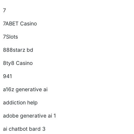
7
7ABET Casino
7Slots
888starz bd
8ty8 Casino
941
a16z generative ai
addiction help
adobe generative ai 1
ai chatbot bard 3