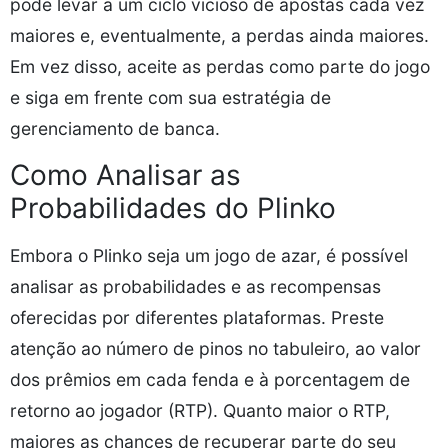
pode levar a um ciclo vicioso de apostas cada vez
maiores e, eventualmente, a perdas ainda maiores.
Em vez disso, aceite as perdas como parte do jogo
e siga em frente com sua estratégia de
gerenciamento de banca.
Como Analisar as
Probabilidades do Plinko
Embora o Plinko seja um jogo de azar, é possível
analisar as probabilidades e as recompensas
oferecidas por diferentes plataformas. Preste
atenção ao número de pinos no tabuleiro, ao valor
dos prêmios em cada fenda e à porcentagem de
retorno ao jogador (RTP). Quanto maior o RTP,
maiores as chances de recuperar parte do seu