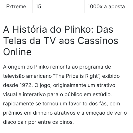
Extreme
15
1000x a aposta
A História do Plinko: Das
Telas da TV aos Cassinos
Online
A origem do Plinko remonta ao programa de
televisão americano “The Price is Right”, exibido
desde 1972. O jogo, originalmente um atrativo
visual e interativo para o público em estúdio,
rapidamente se tornou um favorito dos fãs, com
prêmios em dinheiro atrativos e a emoção de ver o
disco cair por entre os pinos.