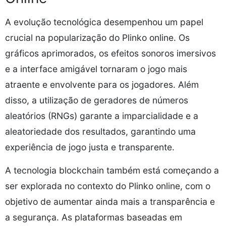
A evolução tecnológica desempenhou um papel
crucial na popularização do Plinko online. Os
gráficos aprimorados, os efeitos sonoros imersivos
e a interface amigável tornaram o jogo mais
atraente e envolvente para os jogadores. Além
disso, a utilização de geradores de números
aleatórios (RNGs) garante a imparcialidade e a
aleatoriedade dos resultados, garantindo uma
experiência de jogo justa e transparente.
A tecnologia blockchain também está começando a
ser explorada no contexto do Plinko online, com o
objetivo de aumentar ainda mais a transparência e
a segurança. As plataformas baseadas em