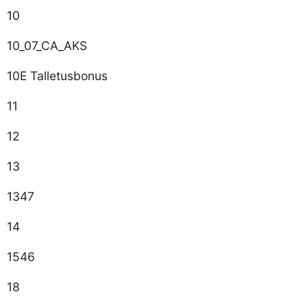
10
10_07_CA_AKS
10E Talletusbonus
11
12
13
1347
14
1546
18