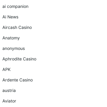
ai companion
Ai News
Aircash Casino
Anatomy
anonymous
Aphrodite Casino
APK
Ardente Casino
austria
Aviator