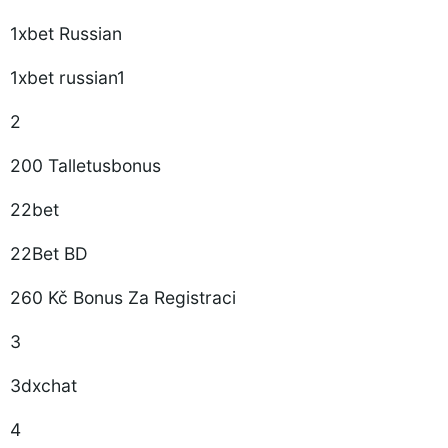
1xbet Russian
1xbet russian1
2
200 Talletusbonus
22bet
22Bet BD
260 Kč Bonus Za Registraci
3
3dxchat
4