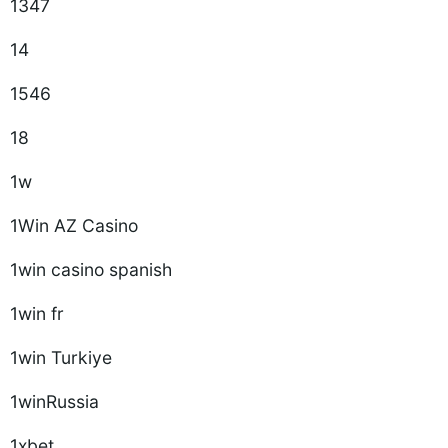
1347
14
1546
18
1w
1Win AZ Casino
1win casino spanish
1win fr
1win Turkiye
1winRussia
1xbet