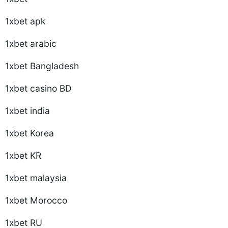
1xbet apk
1xbet arabic
1xbet Bangladesh
1xbet casino BD
1xbet india
1xbet Korea
1xbet KR
1xbet malaysia
1xbet Morocco
1xbet RU