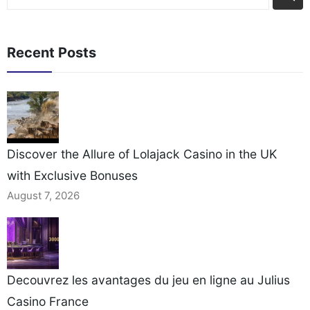
Comparaison avec les
Escalating Unresolved
autres promotions du
Issues Assessing
Recent Posts
casino Étape par étape :
Spinpolo’s Customer
Comment[…]
Support Channels When
you need help at an
online casino, the first
question is usually which
contact[…]
Discover the Allure of Lolajack Casino in the UK
with Exclusive Bonuses
August 7, 2026
Decouvrez les avantages du jeu en ligne au Julius
Casino France