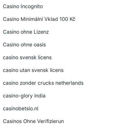
Casino Incognito
Casino Minimální Vklad 100 Kč
Casino ohne Lizenz
Casino ohne oasis
casino svensk licens
casino utan svensk licens
casino zonder crucks netherlands
casino-glory india
casinobetsio.nl
Casinos Ohne Verifizierun