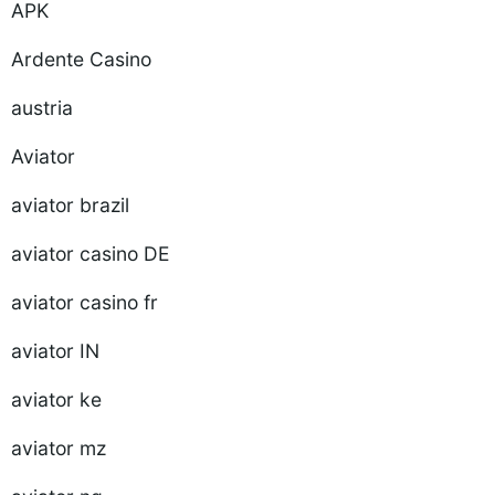
APK
Ardente Casino
austria
Aviator
aviator brazil
aviator casino DE
aviator casino fr
aviator IN
aviator ke
aviator mz