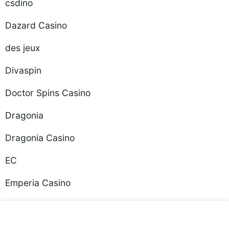
csdino
Dazard Casino
des jeux
Divaspin
Doctor Spins Casino
Dragonia
Dragonia Casino
EC
Emperia Casino
Entertainment
erolabs