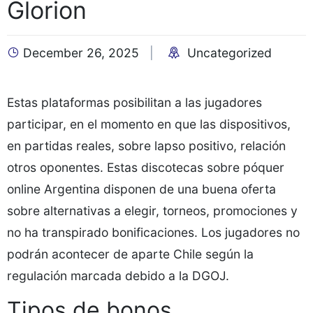
Glorion
December 26, 2025
Uncategorized
Estas plataformas posibilitan a las jugadores
participar, en el momento en que las dispositivos,
en partidas reales, sobre lapso positivo, relación
otros oponentes. Estas discotecas sobre póquer
online Argentina disponen de una buena oferta
sobre alternativas a elegir, torneos, promociones y
no ha transpirado bonificaciones.
Los jugadores no
podrán acontecer de aparte Chile según la
regulación marcada debido a la DGOJ.
Tipos de bonos