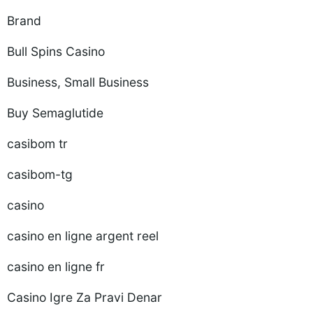
Brand
Bull Spins Casino
Business, Small Business
Buy Semaglutide
casibom tr
casibom-tg
casino
casino en ligne argent reel
casino en ligne fr
Casino Igre Za Pravi Denar