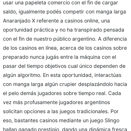
usar una papeleta comercio con el fin de cargar
saldo, igualmente podés competir con manga larga
Anaranjado X referente a casinos online, una
oportunidad práctica y no ha transpirado pensada
con el fin de nuestro público argentino. A diferencia
de los casinos en línea, acerca de los casinos sobre
preparado nunca jugás entre la máquina con el
pasar del tiempo objetivos cual único dependen de
algún algoritmo. En esta oportunidad, interactúas
con manga larga algún crupier desplazándolo hacia
el pelo demás jugadores sobre tiempo real. Cada
vez más profusamente jugadores argentinos
solicitan opciones a las juegos tradicionales. Por
eso, bastantes casinos mediante un juego Slingo
hallan ganado prestigio, dando una dinámica fresca