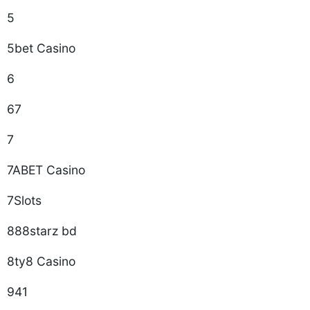
5
5bet Casino
6
67
7
7ABET Casino
7Slots
888starz bd
8ty8 Casino
941