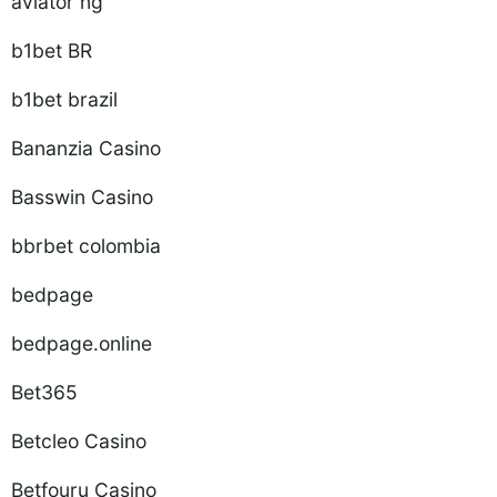
aviator ng
b1bet BR
b1bet brazil
Bananzia Casino
Basswin Casino
bbrbet colombia
bedpage
bedpage.online
Bet365
Betcleo Casino
Betfouru Casino