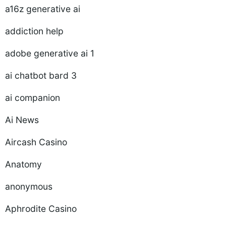
a16z generative ai
addiction help
adobe generative ai 1
ai chatbot bard 3
ai companion
Ai News
Aircash Casino
Anatomy
anonymous
Aphrodite Casino