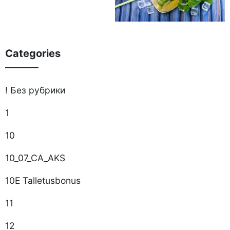
Categories
! Без рубрики
1
10
10_07_CA_AKS
10E Talletusbonus
11
12