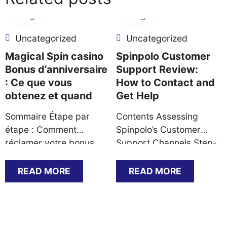
06
06
Aug
Aug
Uncategorized
Uncategorized
Magical Spin casino
Spinpolo Customer
Bonus d’anniversaire
Support Review:
: Ce que vous
How to Contact and
obtenez et quand
Get Help
Sommaire Étape par
Contents Assessing
étape : Comment
Spinpolo’s Customer
réclamer votre bonus
Support Channels Step-
d’anniversaire Ce que
by-Step Guide to
vous recevez : types de
Contacting Support
READ MORE
READ MORE
bonus et conditions de
Successfully Common
mise Documents requis
Support Scenarios and
pour valider l’offre
Their Resolutions KYC
Problèmes courants et
Documentation: What