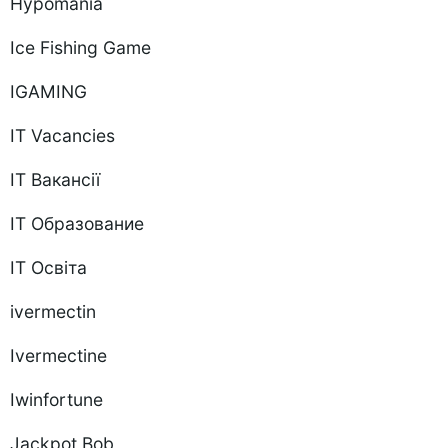
Hypomania
Ice Fishing Game
IGAMING
IT Vacancies
IT Вакансії
IT Образование
IT Освіта
ivermectin
Ivermectine
Iwinfortune
Jackpot Bob