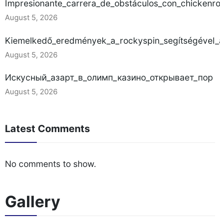
Impresionante_carrera_de_obstáculos_con_chickenr
August 5, 2026
Kiemelkedő_eredmények_a_rockyspin_segítségével_a
August 5, 2026
Искусный_азарт_в_олимп_казино_открывает_пор
August 5, 2026
Latest Comments
No comments to show.
Gallery