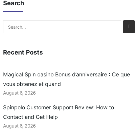
Search
solutions lors de la
You Must Prepare
réclamation Délais
Payment Methods and
typiques et méthodes de
Withdrawal Timings
Search
retrait des gains
Practical Tips for
Comparaison avec les
Escalating Unresolved
autres promotions du
Issues Assessing
Recent Posts
casino Étape par étape :
Spinpolo’s Customer
Comment[…]
Support Channels When
you need help at an
Magical Spin casino Bonus d’anniversaire : Ce que
online casino, the first
vous obtenez et quand
question is usually which
contact[…]
August 6, 2026
Spinpolo Customer Support Review: How to
Contact and Get Help
August 6, 2026