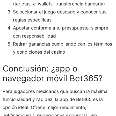
(tarjetas, e-wallets, transferencia bancaria)
Seleccionar el juego deseado y conocer sus
reglas específicas
Apostar conforme a tu presupuesto, siempre
con responsabilidad
Retirar ganancias cumpliendo con los términos
y condiciones del casino
Conclusión: ¿app o
navegador móvil Bet365?
Para jugadores mexicanos que buscan la máxima
funcionalidad y rapidez, la app de Bet365 es la
opción ideal. Ofrece mejor rendimiento,
notificaciones y promociones exclusivas. Sin