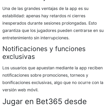
Una de las grandes ventajas de la app es su
estabilidad: apenas hay retardos ni cierres
inesperados durante sesiones prolongadas. Esto
garantiza que los jugadores pueden centrarse en su
entretenimiento sin interrupciones.
Notificaciones y funciones
exclusivas
Los usuarios que apuestan mediante la app reciben
notificaciones sobre promociones, torneos y
bonificaciones exclusivas, algo que no ocurre con la
versión web móvil.
Jugar en Bet365 desde