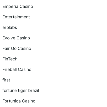
Emperia Casino
Entertainment
erolabs
Evolve Casino
Fair Go Casino
FinTech
Fireball Casino
first
fortune tiger brazil
Fortunica Casino