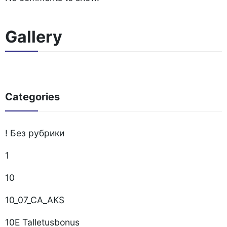
Gallery
Categories
! Без рубрики
1
10
10_07_CA_AKS
10E Talletusbonus