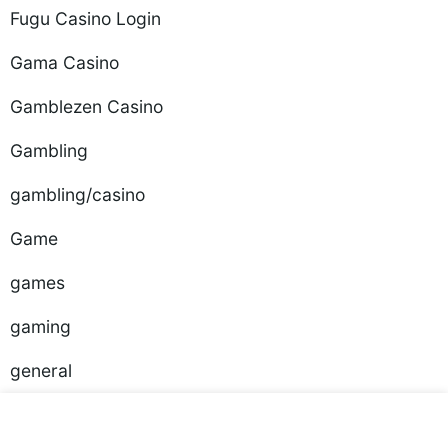
Fugu Casino Login
Gama Casino
Gamblezen Casino
Gambling
gambling/casino
Game
games
gaming
general
Ginja Casino