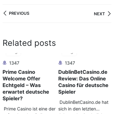
Post
PREVIOUS
NEXT
navigation
Related posts
05
05
Aug
Aug
1347
1347
Prime Casino
DublinBetCasino.de
Welcome Offer
Review: Das Online
Echtgeld – Was
Casino für deutsche
erwartet deutsche
Spieler
Spieler?
DublinBetCasino.de hat
Prime Casino ist eine der
sich in den letzten