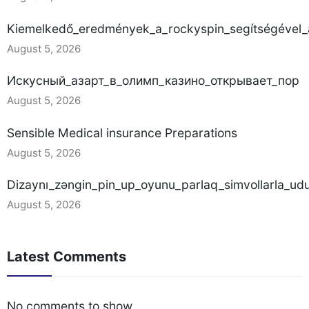
für Spieler aus
Kiemelkedő_eredmények_a_rockyspin_segítségével_a
Deutschland.[…]
August 5, 2026
Искусный_азарт_в_олимп_казино_открывает_пор
August 5, 2026
Sensible Medical insurance Preparations
August 5, 2026
Dizaynı_zəngin_pin_up_oyunu_parlaq_simvollarla_uduş
August 5, 2026
Latest Comments
No comments to show.