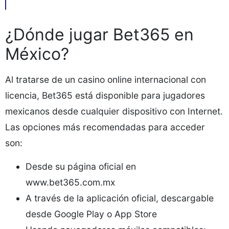
¿Dónde jugar Bet365 en
México?
Al tratarse de un casino online internacional con
licencia, Bet365 está disponible para jugadores
mexicanos desde cualquier dispositivo con Internet.
Las opciones más recomendadas para acceder
son:
Desde su página oficial en
www.bet365.com.mx
A través de la aplicación oficial, descargable
desde Google Play o App Store