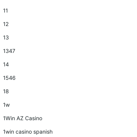
11
12
13
1347
14
1546
18
1w
1Win AZ Casino
1win casino spanish