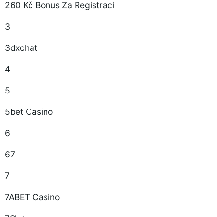
260 Kč Bonus Za Registraci
3
3dxchat
4
5
5bet Casino
6
67
7
7ABET Casino