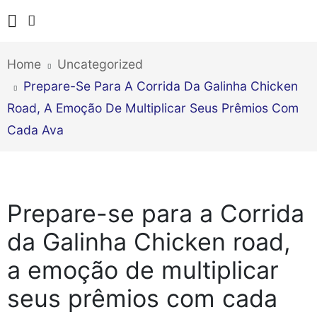
Home
Uncategorized
Prepare-Se Para A Corrida Da Galinha Chicken
Road, A Emoção De Multiplicar Seus Prêmios Com
Cada Ava
Prepare-se para a Corrida
da Galinha Chicken road,
a emoção de multiplicar
seus prêmios com cada