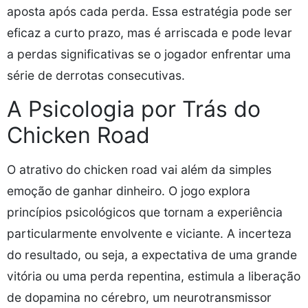
aposta após cada perda. Essa estratégia pode ser
eficaz a curto prazo, mas é arriscada e pode levar
a perdas significativas se o jogador enfrentar uma
série de derrotas consecutivas.
A Psicologia por Trás do
Chicken Road
O atrativo do chicken road vai além da simples
emoção de ganhar dinheiro. O jogo explora
princípios psicológicos que tornam a experiência
particularmente envolvente e viciante. A incerteza
do resultado, ou seja, a expectativa de uma grande
vitória ou uma perda repentina, estimula a liberação
de dopamina no cérebro, um neurotransmissor