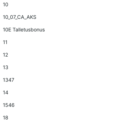
10
10_07_CA_AKS
10E Talletusbonus
11
12
13
1347
14
1546
18