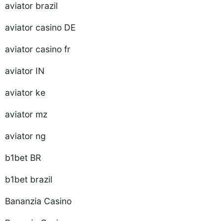
aviator brazil
aviator casino DE
aviator casino fr
aviator IN
aviator ke
aviator mz
aviator ng
b1bet BR
b1bet brazil
Bananzia Casino