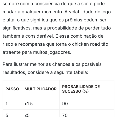
sempre com a consciência de que a sorte pode
mudar a qualquer momento. A volatilidade do jogo
é alta, o que significa que os prêmios podem ser
significativos, mas a probabilidade de perder tudo
também é considerável. É essa combinação de
risco e recompensa que torna o chicken road tão
atraente para muitos jogadores.
Para ilustrar melhor as chances e os possíveis
resultados, considere a seguinte tabela:
PROBABILIDADE DE
PASSO
MULTIPLICADOR
SUCESSO (%)
1
x1.5
90
5
x5
70