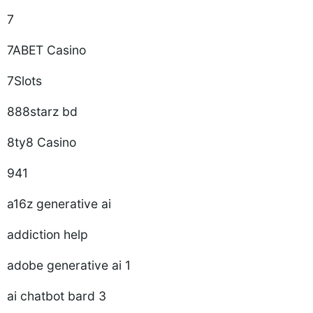
7
7ABET Casino
7Slots
888starz bd
8ty8 Casino
941
a16z generative ai
addiction help
adobe generative ai 1
ai chatbot bard 3