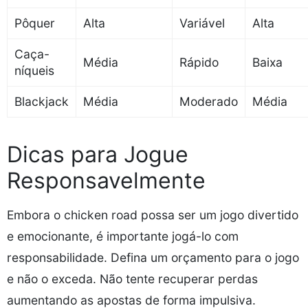
Pôquer
Alta
Variável
Alta
Caça-
Média
Rápido
Baixa
níqueis
Blackjack
Média
Moderado
Média
Dicas para Jogue
Responsavelmente
Embora o chicken road possa ser um jogo divertido
e emocionante, é importante jogá-lo com
responsabilidade. Defina um orçamento para o jogo
e não o exceda. Não tente recuperar perdas
aumentando as apostas de forma impulsiva.