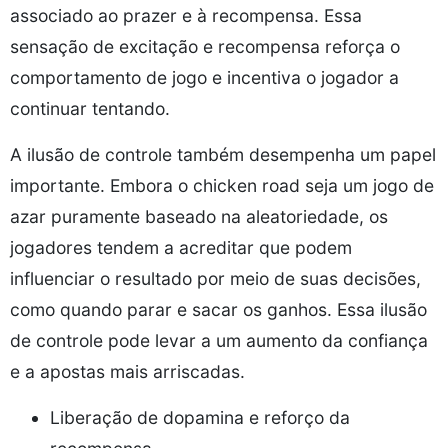
associado ao prazer e à recompensa. Essa
sensação de excitação e recompensa reforça o
comportamento de jogo e incentiva o jogador a
continuar tentando.
A ilusão de controle também desempenha um papel
importante. Embora o chicken road seja um jogo de
azar puramente baseado na aleatoriedade, os
jogadores tendem a acreditar que podem
influenciar o resultado por meio de suas decisões,
como quando parar e sacar os ganhos. Essa ilusão
de controle pode levar a um aumento da confiança
e a apostas mais arriscadas.
Liberação de dopamina e reforço da