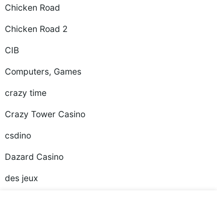
Chicken Road
Chicken Road 2
CIB
Computers, Games
crazy time
Crazy Tower Сasino
csdino
Dazard Casino
des jeux
Divaspin