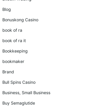
Blog
Bonuskong Casino
book of ra
book of ra it
Bookkeeping
bookmaker
Brand
Bull Spins Casino
Business, Small Business
Buy Semaglutide