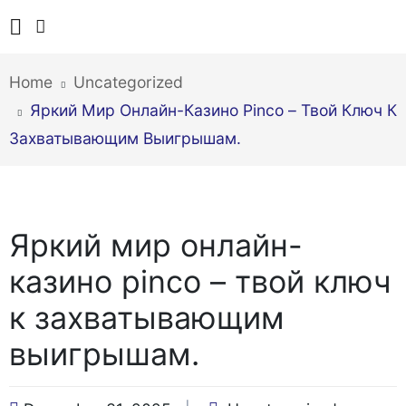
Home
Uncategorized
Яркий Мир Онлайн-Казино Pinco – Твой Ключ К
Захватывающим Выигрышам.
Яркий мир онлайн-
казино pinco – твой ключ
к захватывающим
выигрышам.