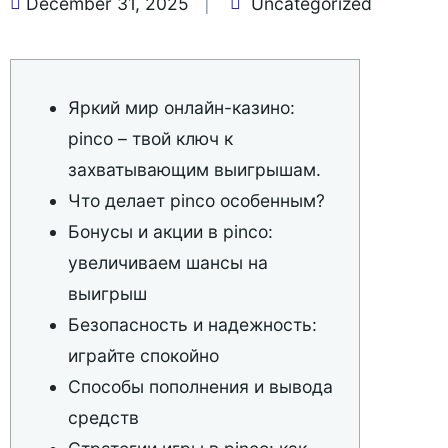
December 31, 2025
Uncategorized
Яркий мир онлайн-казино:
pinco – твой ключ к
захватывающим выигрышам.
Что делает pinco особенным?
Бонусы и акции в pinco:
увеличиваем шансы на
выигрыш
Безопасность и надежность:
играйте спокойно
Способы пополнения и вывода
средств