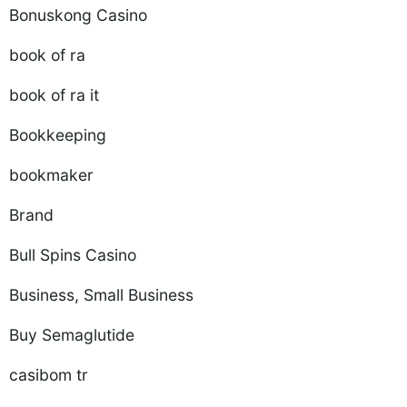
Bonuskong Casino
book of ra
book of ra it
Bookkeeping
bookmaker
Brand
Bull Spins Casino
Business, Small Business
Buy Semaglutide
casibom tr