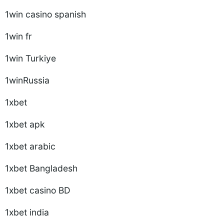
1win casino spanish
1win fr
1win Turkiye
1winRussia
1xbet
1xbet apk
1xbet arabic
1xbet Bangladesh
1xbet casino BD
1xbet india