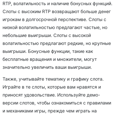
RTP, волатильность и наличие бонусных функций.
Слоты с высоким RTP возвращают больше денег
игрокам в долгосрочной перспективе. Слоты с
низкой волатильностью предлагают частые, но
небольшие выигрыши. Слоты с высокой
волатильностью предлагают редкие, но крупные
выигрыши. Бонусные функции, такие как
бесплатные вращения и множители, могут
значительно увеличить ваши выигрыши.
Также, учитывайте тематику и графику слота.
Играйте в те слоты, которые вам нравятся и
приносят удовольствие. Используйте демо-
версии слотов, чтобы ознакомиться с правилами
и механиками игры, прежде чем играть на