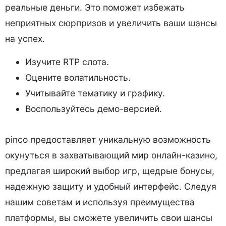
реальные деньги. Это поможет избежать
неприятных сюрпризов и увеличить ваши шансы
на успех.
Изучите RTP слота.
Оцените волатильность.
Учитывайте тематику и графику.
Воспользуйтесь демо-версией.
pinco предоставляет уникальную возможность
окунуться в захватывающий мир онлайн-казино,
предлагая широкий выбор игр, щедрые бонусы,
надежную защиту и удобный интерфейс. Следуя
нашим советам и используя преимущества
платформы, вы сможете увеличить свои шансы