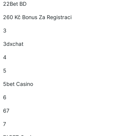
22Bet BD
260 Kč Bonus Za Registraci
3
3dxchat
4
5
5bet Casino
6
67
7