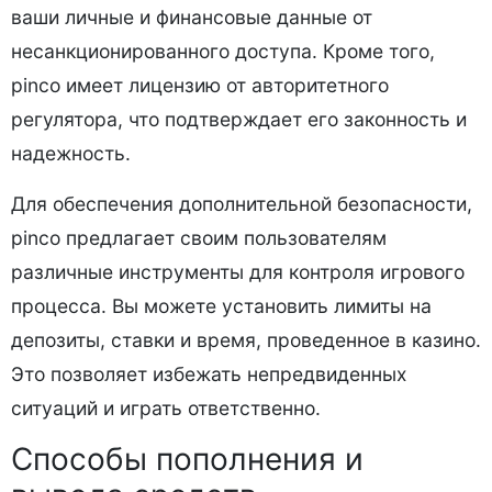
ваши личные и финансовые данные от
несанкционированного доступа. Кроме того,
pinco имеет лицензию от авторитетного
регулятора, что подтверждает его законность и
надежность.
Для обеспечения дополнительной безопасности,
pinco предлагает своим пользователям
различные инструменты для контроля игрового
процесса. Вы можете установить лимиты на
депозиты, ставки и время, проведенное в казино.
Это позволяет избежать непредвиденных
ситуаций и играть ответственно.
Способы пополнения и