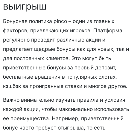
выигрыш
Бонусная политика pinco – один из главных
факторов, привлекающих игроков. Платформа
регулярно проводит различные акции и
предлагает щедрые бонусы как для новых, так и
для постоянных клиентов. Это могут быть
приветственные бонусы за первый депозит,
бесплатные вращения в популярных слотах,
кэшбэк за проигранные ставки и многое другое.
Важно внимательно изучать правила и условия
каждой акции, чтобы максимально использовать
ее преимущества. Например, приветственный
бонус часто требует отыгрыша, то есть