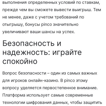
выполнения определенных условий по ставкам,
прежде чем вы сможете вывести выигрыш. Тем
не менее, даже с учетом требований по
отыгрышу, бонусы pinco значительно
увеличивают ваши шансы на успех.
Безопасность и
надежность: играйте
спокойно
Вопрос безопасности – один из самых важных
для игроков онлайн-казино. В pinco этому
вопросу уделяется первостепенное внимание.
Платформа использует самые современные
технологии шифрования данных, чтобы защитить