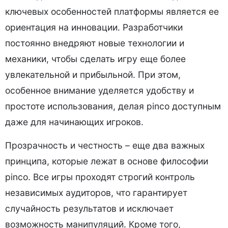
ключевых особенностей платформы является ее
ориентация на инновации. Разработчики
постоянно внедряют новые технологии и
механики, чтобы сделать игру еще более
увлекательной и прибыльной. При этом,
особенное внимание уделяется удобству и
простоте использования, делая pinco доступным
даже для начинающих игроков.
Прозрачность и честность – еще два важных
принципа, которые лежат в основе философии
pinco. Все игры проходят строгий контроль
независимых аудиторов, что гарантирует
случайность результатов и исключает
возможность манипуляций. Кроме того,