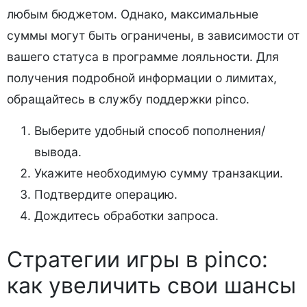
любым бюджетом. Однако, максимальные
суммы могут быть ограничены, в зависимости от
вашего статуса в программе лояльности. Для
получения подробной информации о лимитах,
обращайтесь в службу поддержки pinco.
Выберите удобный способ пополнения/
вывода.
Укажите необходимую сумму транзакции.
Подтвердите операцию.
Дождитесь обработки запроса.
Стратегии игры в pinco:
как увеличить свои шансы