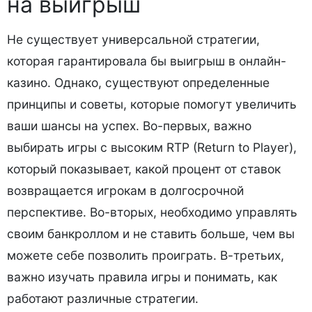
на выигрыш
Не существует универсальной стратегии,
которая гарантировала бы выигрыш в онлайн-
казино. Однако, существуют определенные
принципы и советы, которые помогут увеличить
ваши шансы на успех. Во-первых, важно
выбирать игры с высоким RTP (Return to Player),
который показывает, какой процент от ставок
возвращается игрокам в долгосрочной
перспективе. Во-вторых, необходимо управлять
своим банкроллом и не ставить больше, чем вы
можете себе позволить проиграть. В-третьих,
важно изучать правила игры и понимать, как
работают различные стратегии.