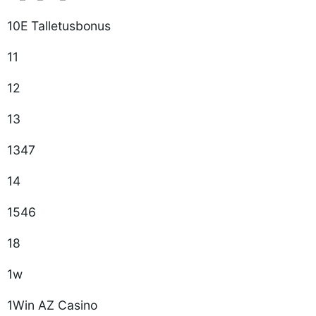
10E Talletusbonus
11
12
13
1347
14
1546
18
1w
1Win AZ Casino