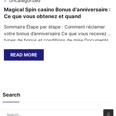
Uncategorized
Magical Spin casino Bonus d’anniversaire :
Ce que vous obtenez et quand
Sommaire Étape par étape : Comment réclamer
votre bonus d’anniversaire Ce que vous recevez :
types de bonus et conditions de mise Documents
requis pour valider l’offre Problèmes courants et
solutions lors de la réclamation Délais typiques et
READ MORE
méthodes de retrait des gains Comparaison avec
les autres promotions du casino Étape par étape :
Comment[…]
Search
Search