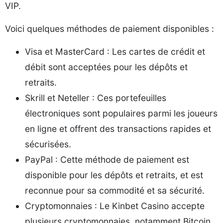
VIP.
Voici quelques méthodes de paiement disponibles :
Visa et MasterCard : Les cartes de crédit et
débit sont acceptées pour les dépôts et
retraits.
Skrill et Neteller : Ces portefeuilles
électroniques sont populaires parmi les joueurs
en ligne et offrent des transactions rapides et
sécurisées.
PayPal : Cette méthode de paiement est
disponible pour les dépôts et retraits, et est
reconnue pour sa commodité et sa sécurité.
Cryptomonnaies : Le Kinbet Casino accepte
plusieurs cryptomonnaies, notamment Bitcoin,