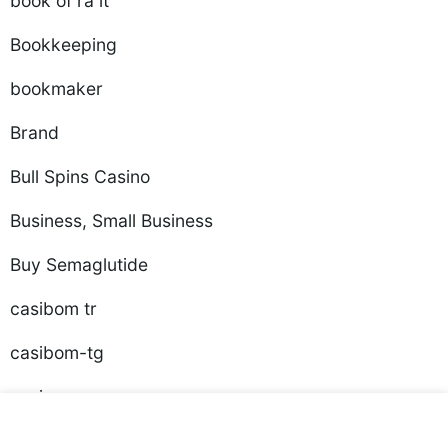
book of ra it
Bookkeeping
bookmaker
Brand
Bull Spins Casino
Business, Small Business
Buy Semaglutide
casibom tr
casibom-tg
casino
casino en ligne argent reel