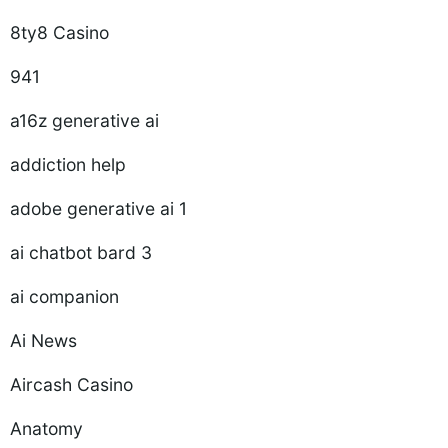
8ty8 Casino
941
a16z generative ai
addiction help
adobe generative ai 1
ai chatbot bard 3
ai companion
Ai News
Aircash Casino
Anatomy