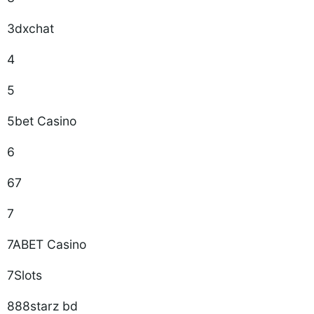
3dxchat
4
5
5bet Casino
6
67
7
7ABET Casino
7Slots
888starz bd