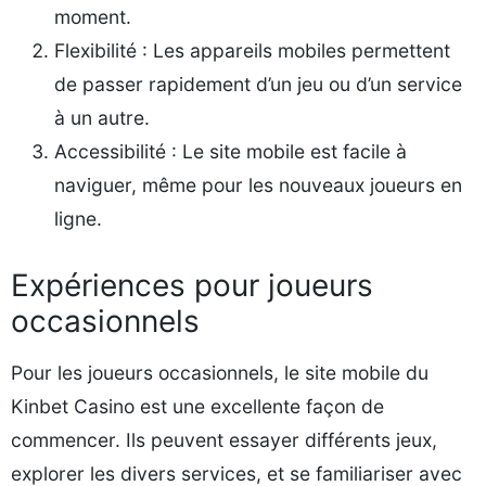
moment.
Flexibilité : Les appareils mobiles permettent
de passer rapidement d’un jeu ou d’un service
à un autre.
Accessibilité : Le site mobile est facile à
naviguer, même pour les nouveaux joueurs en
ligne.
Expériences pour joueurs
occasionnels
Pour les joueurs occasionnels, le site mobile du
Kinbet Casino est une excellente façon de
commencer. Ils peuvent essayer différents jeux,
explorer les divers services, et se familiariser avec