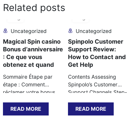
Related posts
06
06
Aug
Aug
Uncategorized
Uncategorized
Magical Spin casino
Spinpolo Customer
Bonus d’anniversaire
Support Review:
: Ce que vous
How to Contact and
obtenez et quand
Get Help
Sommaire Étape par
Contents Assessing
étape : Comment
Spinpolo’s Customer
réclamer votre bonus
Support Channels Step-
d’anniversaire Ce que
by-Step Guide to
vous recevez : types de
Contacting Support
READ MORE
READ MORE
bonus et conditions de
Successfully Common
mise Documents requis
Support Scenarios and
pour valider l’offre
Their Resolutions KYC