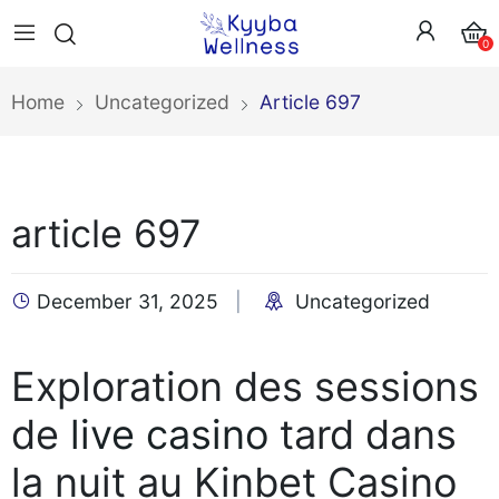
0
Home
Uncategorized
Article 697
article 697
December 31, 2025
Uncategorized
Exploration des sessions
de
live casino
tard dans
la nuit au Kinbet Casino