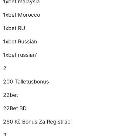
1xbet malaysia
1xbet Morocco
1xbet RU
1xbet Russian
1xbet russian1
2
200 Talletusbonus
22bet
22Bet BD
260 Kč Bonus Za Registraci
3