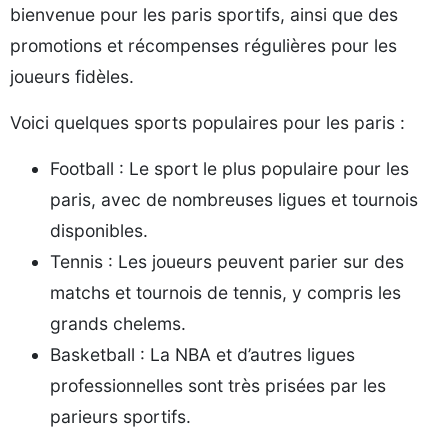
bienvenue pour les paris sportifs, ainsi que des
promotions et récompenses régulières pour les
joueurs fidèles.
Voici quelques sports populaires pour les paris :
Football : Le sport le plus populaire pour les
paris, avec de nombreuses ligues et tournois
disponibles.
Tennis : Les joueurs peuvent parier sur des
matchs et tournois de tennis, y compris les
grands chelems.
Basketball : La NBA et d’autres ligues
professionnelles sont très prisées par les
parieurs sportifs.