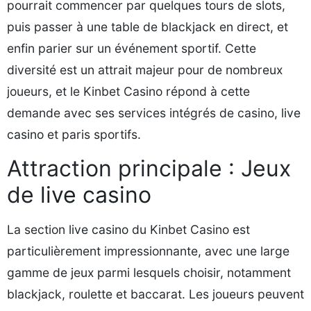
pourrait commencer par quelques tours de slots,
puis passer à une table de blackjack en direct, et
enfin parier sur un événement sportif. Cette
diversité est un attrait majeur pour de nombreux
joueurs, et le Kinbet Casino répond à cette
demande avec ses services intégrés de casino,
live
casino
et paris sportifs.
Attraction principale : Jeux
de
live casino
La section
live casino
du Kinbet Casino est
particulièrement impressionnante, avec une large
gamme de jeux parmi lesquels choisir, notamment
blackjack, roulette et baccarat. Les joueurs peuvent