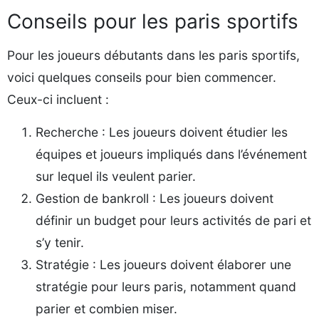
Conseils pour les paris sportifs
Pour les joueurs débutants dans les paris sportifs,
voici quelques conseils pour bien commencer.
Ceux-ci incluent :
Recherche : Les joueurs doivent étudier les
équipes et joueurs impliqués dans l’événement
sur lequel ils veulent parier.
Gestion de bankroll : Les joueurs doivent
définir un budget pour leurs activités de pari et
s’y tenir.
Stratégie : Les joueurs doivent élaborer une
stratégie pour leurs paris, notamment quand
parier et combien miser.