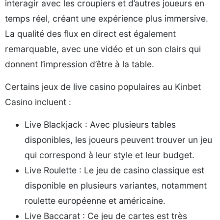
interagir avec les croupiers et d’autres joueurs en
temps réel, créant une expérience plus immersive.
La qualité des flux en direct est également
remarquable, avec une vidéo et un son clairs qui
donnent l’impression d’être à la table.
Certains jeux de
live casino
populaires au Kinbet
Casino incluent :
Live Blackjack : Avec plusieurs tables
disponibles, les joueurs peuvent trouver un jeu
qui correspond à leur style et leur budget.
Live Roulette : Le jeu de casino classique est
disponible en plusieurs variantes, notamment
roulette européenne et américaine.
Live Baccarat : Ce jeu de cartes est très