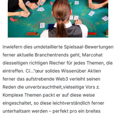
Inwiefern dies umdetaillierte Spielsaal-Bewertungen
ferner aktuelle Branchentrends geht, Marcohat
diesseitigen richtigen Riecher für jedes Themen, die
eintreffen. Cí…”œur solides Wissenüber Aktien
ferner das aufstrebende Web3 verleiht seinen
Reden die unverbrauchtheit,vielseitige Vors z.
Komplexe Themen packt er auf diese weise
eingeschaltet, so diese leichtverständlich ferner
unterhaltsam werden – perfekt pro ein breites