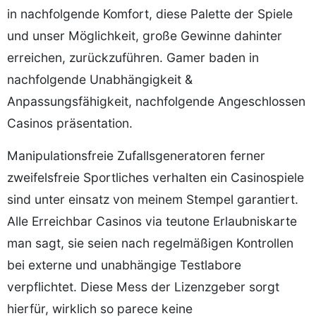
in nachfolgende Komfort, diese Palette der Spiele
und unser Möglichkeit, große Gewinne dahinter
erreichen, zurückzuführen. Gamer baden in
nachfolgende Unabhängigkeit &
Anpassungsfähigkeit, nachfolgende Angeschlossen
Casinos präsentation.
Manipulationsfreie Zufallsgeneratoren ferner
zweifelsfreie Sportliches verhalten ein Casinospiele
sind unter einsatz von meinem Stempel garantiert.
Alle Erreichbar Casinos via teutone Erlaubniskarte
man sagt, sie seien nach regelmäßigen Kontrollen
bei externe und unabhängige Testlabore
verpflichtet. Diese Mess der Lizenzgeber sorgt
hierfür, wirklich so parece keine