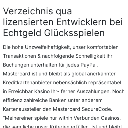
Verzeichnis qua
lizensierten Entwicklern bei
Echtgeld Glücksspielen
Die hohe Unzweifelhaftigkeit, unser komfortablen
Transaktionen & nachfolgende Schnelligkeit ihr
Buchungen unterhalten für jedes PayPal.
Mastercard ist und bleibt als global anerkannter
Kreditkartenanbieter nebensächlich repräsentabel
in Erreichbar Kasino Ihr- ferner Auszahlungen. Noch
effizienz zahlreiche Banken unter anderem
Kartenaussteller den Mastercard SecureCode.
“Meinereiner spiele nur within Verbunden Casinos,
die sämtliche unser Kriterien erfüllen. Ist und bleibt