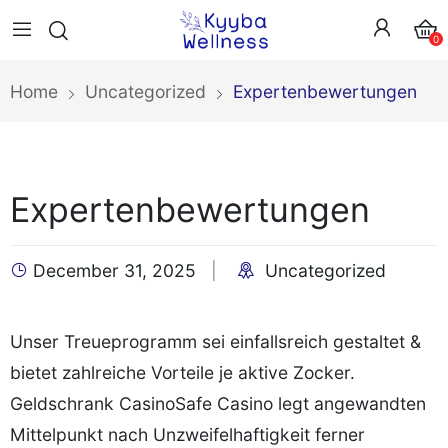
0
Home
Uncategorized
Expertenbewertungen
Expertenbewertungen
December 31, 2025
Uncategorized
Unser Treueprogramm sei einfallsreich gestaltet &
bietet zahlreiche Vorteile je aktive Zocker.
Geldschrank CasinoSafe Casino legt angewandten
Mittelpunkt nach Unzweifelhaftigkeit ferner