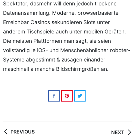
Spektator, dasmehr will denn jedoch trockene
Datenansammlung. Moderne, browserbasierte
Erreichbar Casinos sekundieren Slots unter
anderem Tischspiele auch unter mobilen Geräten.
Die meisten Plattformen man sagt, sie seien
vollständig je iOS- und Menschenähnlicher roboter-
Systeme abgestimmt & zusagen einander
maschinell a manche Bildschirmgrößen an.
Post
PREVIOUS
NEXT