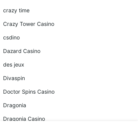
crazy time
Crazy Tower Сasino
csdino
Dazard Casino
des jeux
Divaspin
Doctor Spins Casino
Dragonia
Dragonia Casino
EC