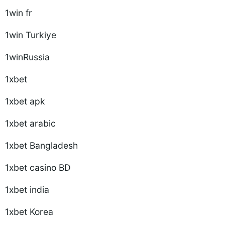
1win fr
1win Turkiye
1winRussia
1xbet
1xbet apk
1xbet arabic
1xbet Bangladesh
1xbet casino BD
1xbet india
1xbet Korea