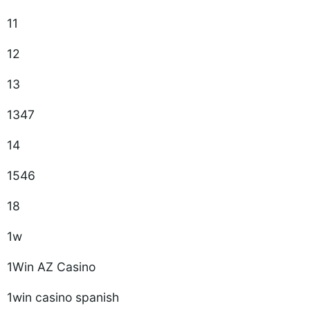
11
12
13
1347
14
1546
18
1w
1Win AZ Casino
1win casino spanish