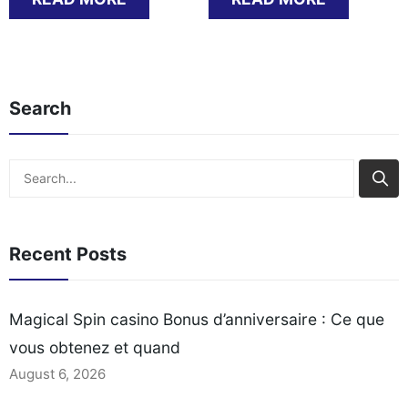
bonus et conditions de
Successfully Common
mise Documents requis
Support Scenarios and
pour valider l’offre
Their Resolutions KYC
Problèmes courants et
Documentation: What
Search
solutions lors de la
You Must Prepare
réclamation Délais
Payment Methods and
typiques et méthodes de
Withdrawal Timings
Search
retrait des gains
Practical Tips for
Comparaison avec les
Escalating Unresolved
autres promotions du
Issues Assessing
Recent Posts
casino Étape par étape :
Spinpolo’s Customer
Comment[…]
Support Channels When
you need help at an
Magical Spin casino Bonus d’anniversaire : Ce que
online casino, the first
vous obtenez et quand
question is usually which
contact[…]
August 6, 2026