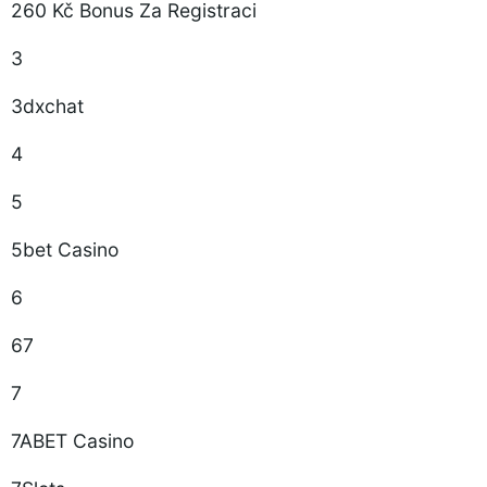
260 Kč Bonus Za Registraci
3
3dxchat
4
5
5bet Casino
6
67
7
7ABET Casino