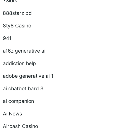
7Slots
888starz bd
8ty8 Casino
941
a16z generative ai
addiction help
adobe generative ai 1
ai chatbot bard 3
ai companion
Ai News
Aircash Casino