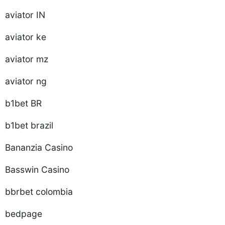
aviator IN
aviator ke
aviator mz
aviator ng
b1bet BR
b1bet brazil
Bananzia Casino
Basswin Casino
bbrbet colombia
bedpage