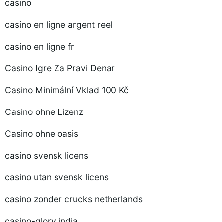
casino
casino en ligne argent reel
casino en ligne fr
Casino Igre Za Pravi Denar
Casino Minimální Vklad 100 Kč
Casino ohne Lizenz
Casino ohne oasis
casino svensk licens
casino utan svensk licens
casino zonder crucks netherlands
casino-glory india