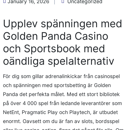
January 16, 2026
Uncategorized
Upplev spänningen med
Golden Panda Casino
och Sportsbook med
oändliga spelalternativ
För dig som gillar adrenalinkickar från casinospel
och spänningen med sportsbetting är Golden
Panda det perfekta målet. Med ett stort bibliotek
på över 4 000 spel från ledande leverantörer som
NetEnt, Pragmatic Play och Playtech, är utbudet
enormt. Oavsett om du är fan av slots, bordsspel