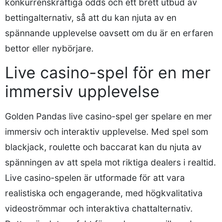
konkurrenskraftiga odds och ett brett utbud av
bettingalternativ, så att du kan njuta av en
spännande upplevelse oavsett om du är en erfaren
bettor eller nybörjare.
Live casino-spel för en mer
immersiv upplevelse
Golden Pandas live casino-spel ger spelare en mer
immersiv och interaktiv upplevelse. Med spel som
blackjack, roulette och baccarat kan du njuta av
spänningen av att spela mot riktiga dealers i realtid.
Live casino-spelen är utformade för att vara
realistiska och engagerande, med högkvalitativa
videoströmmar och interaktiva chattalternativ.