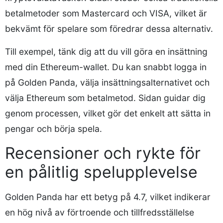
betalmetoder som Mastercard och VISA, vilket är
bekvämt för spelare som föredrar dessa alternativ.
Till exempel, tänk dig att du vill göra en insättning
med din Ethereum-wallet. Du kan snabbt logga in
på Golden Panda, välja insättningsalternativet och
välja Ethereum som betalmetod. Sidan guidar dig
genom processen, vilket gör det enkelt att sätta in
pengar och börja spela.
Recensioner och rykte för
en pålitlig spelupplevelse
Golden Panda har ett betyg på 4.7, vilket indikerar
en hög nivå av förtroende och tillfredsställelse