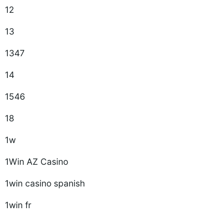
12
13
1347
14
1546
18
1w
1Win AZ Casino
1win casino spanish
1win fr