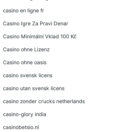
casino en ligne fr
Casino Igre Za Pravi Denar
Casino Minimální Vklad 100 Kč
Casino ohne Lizenz
Casino ohne oasis
casino svensk licens
casino utan svensk licens
casino zonder crucks netherlands
casino-glory india
casinobetsio.nl