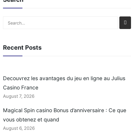
solutions lors de la
You Must Prepare
réclamation Délais
Payment Methods and
typiques et méthodes de
Withdrawal Timings
Search
retrait des gains
Practical Tips for
Comparaison avec les
Escalating Unresolved
autres promotions du
Issues Assessing
Recent Posts
casino Étape par étape :
Spinpolo’s Customer
Comment[…]
Support Channels When
you need help at an
online casino, the first
Decouvrez les avantages du jeu en ligne au Julius
question is usually which
contact[…]
Casino France
August 7, 2026
Magical Spin casino Bonus d’anniversaire : Ce que
vous obtenez et quand
August 6, 2026