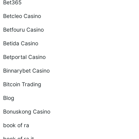
Bet365
Betcleo Casino
Betfouru Casino
Betida Casino
Betportal Casino
Binnarybet Casino
Bitcoin Trading
Blog
Bonuskong Casino
book of ra
book of ra it