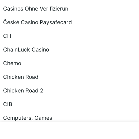
Casinos Ohne Verifizierun
České Casino Paysafecard
CH
ChainLuck Casino
Chemo
Chicken Road
Chicken Road 2
CIB
Computers, Games
crazy time