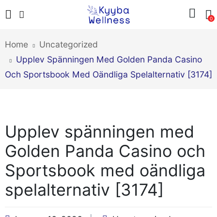
0
Home
Uncategorized
Upplev Spänningen Med Golden Panda Casino
Och Sportsbook Med Oändliga Spelalternativ [3174]
Upplev spänningen med
Golden Panda Casino och
Sportsbook med oändliga
spelalternativ [3174]