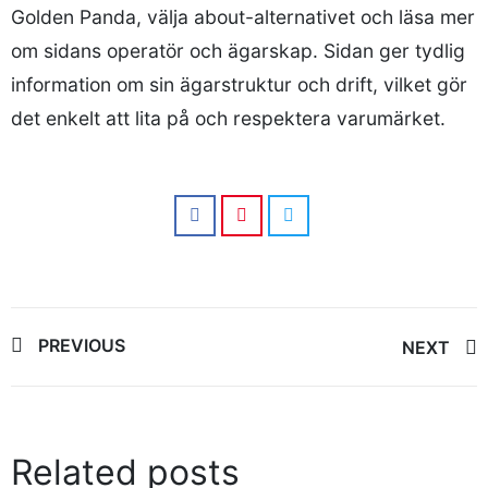
Golden Panda, välja about-alternativet och läsa mer
om sidans operatör och ägarskap. Sidan ger tydlig
information om sin ägarstruktur och drift, vilket gör
det enkelt att lita på och respektera varumärket.
Post
PREVIOUS
NEXT
navigation
Related posts
06
06