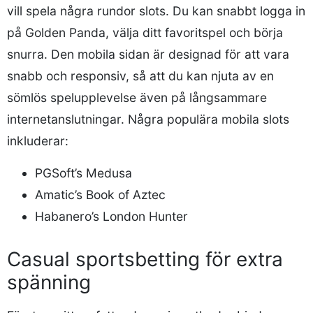
vill spela några rundor slots. Du kan snabbt logga in
på Golden Panda, välja ditt favoritspel och börja
snurra. Den mobila sidan är designad för att vara
snabb och responsiv, så att du kan njuta av en
sömlös spelupplevelse även på långsammare
internetanslutningar. Några populära mobila slots
inkluderar:
PGSoft’s Medusa
Amatic’s Book of Aztec
Habanero’s London Hunter
Casual sportsbetting för extra
spänning