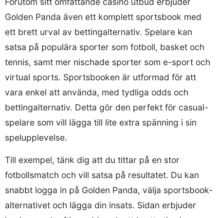
Förutom sitt omfattande casino utbud erbjuder
Golden Panda även ett komplett sportsbook med
ett brett urval av bettingalternativ. Spelare kan
satsa på populära sporter som fotboll, basket och
tennis, samt mer nischade sporter som e-sport och
virtual sports. Sportsbooken är utformad för att
vara enkel att använda, med tydliga odds och
bettingalternativ. Detta gör den perfekt för casual-
spelare som vill lägga till lite extra spänning i sin
spelupplevelse.
Till exempel, tänk dig att du tittar på en stor
fotbollsmatch och vill satsa på resultatet. Du kan
snabbt logga in på Golden Panda, välja sportsbook-
alternativet och lägga din insats. Sidan erbjuder