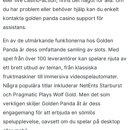
eller live casino-action, finns det något för alla. Om
du har problem eller behöver hjälp kan du enkelt
kontakta
golden panda casino support
för
assistans.
En av de utmärkande funktionerna hos Golden
Panda är dess omfattande samling av slots. Med
spel från över 100 leverantörer kan spelare njuta av
ett brett utbud av teman, från klassiska
fruktmaskiner till immersiva videospelautomater.
Några populära titlar inkluderar NetEnts Starburst
och Pragmatic Plays Wolf Gold. Men det som
verkligen skiljer Golden Panda åt är dess
engagemang för att erbjuda en sömlös
spelupplevelse, oavsett om du spelar på desktop