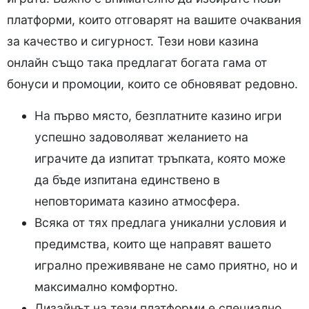
платформи, които отговарят на вашите очаквания
за качество и сигурност. Тези нови казина
онлайн също така предлагат богата гама от
бонуси и промоции, които се обновяват редовно.
На първо място, безплатните казино игри
успешно задоволяват желанието на
играчите да изпитат тръпката, която може
да бъде изпитана единствено в
неповторимата казино атмосфера.
Всяка от тях предлага уникални условия и
предимства, които ще направят вашето
игрално преживяване не само приятно, но и
максимално комфортно.
Дизайнът на тези платформи е специално