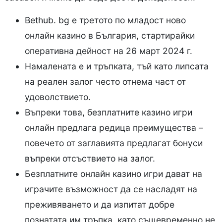
Bethub. bg е третото по младост ново
онлайн казино в България, стартирайки
оперативна дейност на 26 март 2024 г.
Намалената е и тръпката, тъй като липсата
на реален залог често отнема част от
удоволствието.
Въпреки това, безплатните казино игри
онлайн предлага редица преимущества –
повечето от заглавията предлагат бонуси
въпреки отсъствието на залог.
Безплатните онлайн казино игри дават на
играчите възможност да се насладят на
преживяването и да изпитат добре
познатата им тръпка, като същевременно не