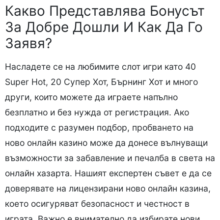
Какво Представлява Бонусът
За Добре Дошли И Как Да Го
Заявя?
Насладете се на любимите слот игри като 40
Super Hot, 20 Супер Хот, Бърнинг Хот и много
други, които можете да играете напълно
безплатно и без нужда от регистрация. Ако
подходите с разумен подбор, пробването на
ново онлайн казино може да донесе вълнуващи
възможности за забавление и печалба в света на
онлайн хазарта. Нашият експертен съвет е да се
доверявате на лицензирани ново онлайн казина,
което осигуряват безопасност и честност в
играта. Важно е внимателно да избирате нови