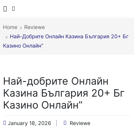
Home
Reviewe
Най-Добрите Онлайн Казина България 20+ Бг
Казино Онлайн”
Най-добрите Онлайн
Казина България 20+ Бг
Казино Онлайн”
January 18, 2026
Reviewe