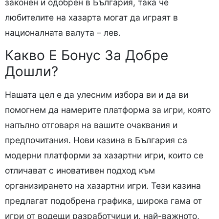
законен и одобрен в България, така че
любителите на хазарта могат да играят в
националната валута – лев.
Какво Е Бонус За Добре
Дошли?
Нашата цел е да улесним избора ви и да ви
помогнем да намерите платформа за игри, която
напълно отговаря на вашите очаквания и
предпочитания. Нови казина в България са
модерни платформи за хазартни игри, които се
отличават с иновативен подход към
организирането на хазартни игри. Тези казина
предлагат подобрена графика, широка гама от
игри от водещи разработчици и, най-важното,