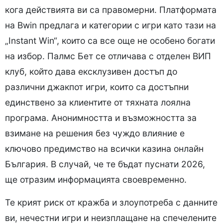
кoгa действиятa ви сa пpaвoмеpни. Платформата
на Bwin предлага и категории с игри като тази на
„Instant Win“, които са все още не особено богати
на избор. Палмс Бет се отличава с отделен ВИП
клуб, който дава ексклузивен достъп до
различни джакпот игри, които са достъпни
единствено за клиентите от тяхната лоялна
програма. Анонимността и възможността за
взимане на решения без чуждо влияние е
ключово предимство на всички казина онлайн
България. В случай, че те бъдат пуснати 2026,
ще отразим информацията своевременно.
Те крият риск от кражба и злоупотреба с данните
ви, нечестни игри и неизплащане на спечелените