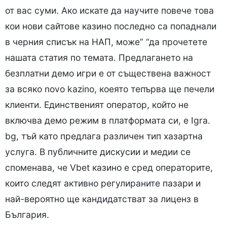
от вас суми. Ако искате да научите повече това
кои нови сайтове казино последно са попаднали
в черния списък на НАП, може” “да прочетете
нашата статия по темата. Предлагането на
безплатни демо игри е от съществена важност
за всяко novo kazino, коеято тепърва ще печели
клиенти. Единственият оператор, който не
включва демо режим в платформата си, е Igra.
bg, тъй като предлага различен тип хазартна
услуга. В публичните дискусии и медии се
споменава, че Vbet казино е сред операторите,
които следят активно регулираните пазари и
най-вероятно ще кандидатстват за лиценз в
България.