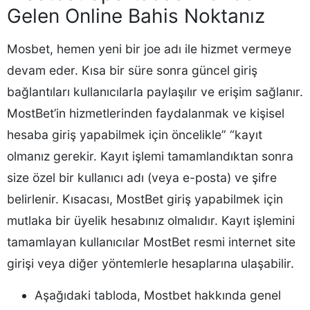
Gelen Online Bahis Noktanız
Mosbet, hemen yeni bir joe adı ile hizmet vermeye
devam eder. Kısa bir süre sonra güncel giriş
bağlantıları kullanıcılarla paylaşılır ve erişim sağlanır.
MostBet’in hizmetlerinden faydalanmak ve kişisel
hesaba giriş yapabilmek için öncelikle” “kayıt
olmanız gerekir. Kayıt işlemi tamamlandıktan sonra
size özel bir kullanıcı adı (veya e-posta) ve şifre
belirlenir. Kısacası, MostBet giriş yapabilmek için
mutlaka bir üyelik hesabınız olmalıdır. Kayıt işlemini
tamamlayan kullanıcılar MostBet resmi internet site
girişi veya diğer yöntemlerle hesaplarına ulaşabilir.
Aşağıdaki tabloda, Mostbet hakkında genel