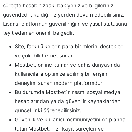
süreçte hesabınızdaki bakiyeniz ve bilgileriniz
güvendedir; kaldığınız yerden devam edebilirsiniz.
Lisans, platformun güvenilirliğini ve yasal statüsünü
teyit eden en önemli belgedir.
Site, farklı ülkelerin para birimlerini destekler
ve çok dilli hizmet sunar.
Mostbet, online kumar ve bahis dünyasında
kullanıcılara optimize edilmiş bir erişim
deneyimi sunan modern platformdur.
Bu durumda Mostbet’in resmi sosyal medya
hesaplarından ya da güvenilir kaynaklardan
güncel linki öğrenebilirsiniz.
Güvenlik ve kullanıcı memnuniyetini ön planda
tutan Mostbet, hızlı kayıt süreçleri ve