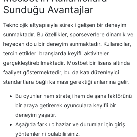
Sunduğu Avantajlar
Teknolojik altyapısıyla sürekli gelişen bir deneyim
sunmaktadır. Bu özellikler, sporseverlere dinamik ve
heyecan dolu bir deneyim sunmaktadır. Kullanıcılar,
tercih ettikleri branşlarda keyifli aktiviteler
gerçekleştirebilmektedir. Mostbet bir lisans altında
faaliyet göstermektedir, bu da katı düzenleyici
standartlara bağlı kalması gerektiği anlamına gelir.
Bu oyunlar hem strateji hem de şans faktörünü
bir araya getirerek oyunculara keyifli bir
deneyim yaşatır.
Aşağıda farklı cihazlar ve durumlar için giriş
yöntemlerini bulabilirsiniz.