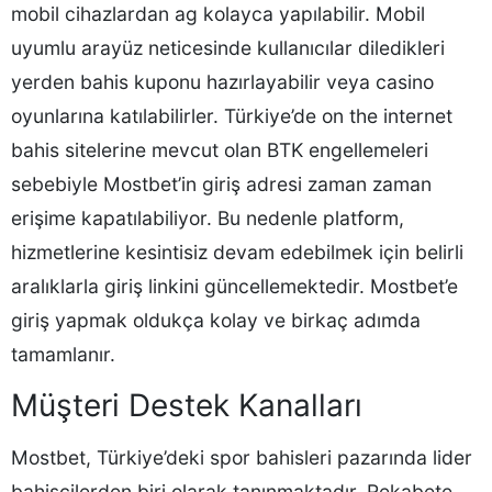
mobil cihazlardan ag kolayca yapılabilir. Mobil
uyumlu arayüz neticesinde kullanıcılar diledikleri
yerden bahis kuponu hazırlayabilir veya casino
oyunlarına katılabilirler. Türkiye’de on the internet
bahis sitelerine mevcut olan BTK engellemeleri
sebebiyle Mostbet’in giriş adresi zaman zaman
erişime kapatılabiliyor. Bu nedenle platform,
hizmetlerine kesintisiz devam edebilmek için belirli
aralıklarla giriş linkini güncellemektedir. Mostbet’e
giriş yapmak oldukça kolay ve birkaç adımda
tamamlanır.
Müşteri Destek Kanalları
Mostbet, Türkiye’deki spor bahisleri pazarında lider
bahisçilerden biri olarak tanınmaktadır. Rekabete