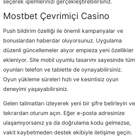
seçerek işlemlerinizi gerçekleştirebilirsiniz.
Mostbet Çevrimiçi Casino
Push bildirim özelliği ile önemli kampanyalar ve
bonuslardan haberdar oluyorsunuz. Uygulama
düzenli güncellemeler alıyor empieza yeni özellikler
ekleniyor. Site mobil uyumlu tasarımı sayesinde tüm
oyunları telefon ve tablette de oynayabilirsiniz.
Oyun yükleme süreleri hızlı ve kesintisiz oyun
deneyimi yaşayabilirsiniz.
Gelen talimatları izleyerek yeni bir şifre belirleyin ve
tekrardan oturum açın. Eğer e-posta adresinize
ulaşamıyorsanız ya da doğrulama kodu gelmezse,
vakit kaybetmeden destek ekibiyle iletişime geçin.