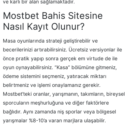
ve karlı bir alan sağlamaktadır.
Mostbet Bahis Sitesine
Nasıl Kayıt Olunur?
Masa oyunlarında strateji geliştirebilir ve
becerilerinizi artırabilirsiniz. Ücretsiz versiyonlar ile
önce pratik yapıp sonra gerçek em virtude de ile
oyun oynayabilirsiniz. “Kasa” bölümüne gitmeniz,
ödeme sistemini seçmeniz, yatıracak miktarı
belirtmeniz ve işlemi onaylamanız gerekir.
Mostbet’teki oranlar, yarışmanın, takımların, bireysel
sporcuların meşhurluğuna ve diğer faktörlere
bağlıdır. Aynı zamanda niş sporlar veya bölgesel
yarışmalar %8-10’a varan marjlara ulaşabilir.