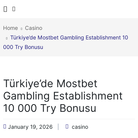
Home
Casino
Türkiye’de Mostbet Gambling Establishment 10
000 Try Bonusu
Türkiye’de Mostbet
Gambling Establishment
10 000 Try Bonusu
January 19, 2026
casino