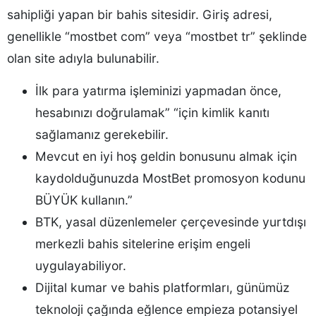
sahipliği yapan bir bahis sitesidir. Giriş adresi,
genellikle “mostbet com” veya “mostbet tr” şeklinde
olan site adıyla bulunabilir.
İlk para yatırma işleminizi yapmadan önce,
hesabınızı doğrulamak” “için kimlik kanıtı
sağlamanız gerekebilir.
Mevcut en iyi hoş geldin bonusunu almak için
kaydolduğunuzda MostBet promosyon kodunu
BÜYÜK kullanın.”
BTK, yasal düzenlemeler çerçevesinde yurtdışı
merkezli bahis sitelerine erişim engeli
uygulayabiliyor.
Dijital kumar ve bahis platformları, günümüz
teknoloji çağında eğlence empieza potansiyel