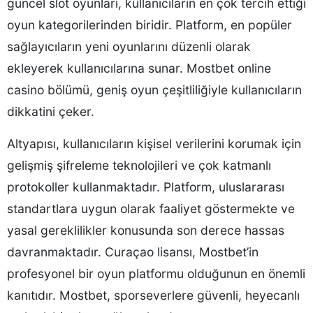
güncel slot oyunları, kullanıcıların en çok tercih ettiği
oyun kategorilerinden biridir. Platform, en popüler
sağlayıcıların yeni oyunlarını düzenli olarak
ekleyerek kullanıcılarına sunar. Mostbet online
casino bölümü, geniş oyun çeşitliliğiyle kullanıcıların
dikkatini çeker.
Altyapısı, kullanıcıların kişisel verilerini korumak için
gelişmiş şifreleme teknolojileri ve çok katmanlı
protokoller kullanmaktadır. Platform, uluslararası
standartlara uygun olarak faaliyet göstermekte ve
yasal gereklilikler konusunda son derece hassas
davranmaktadır. Curaçao lisansı, Mostbet’in
profesyonel bir oyun platformu olduğunun en önemli
kanıtıdır. Mostbet, sporseverlere güvenli, heyecanlı