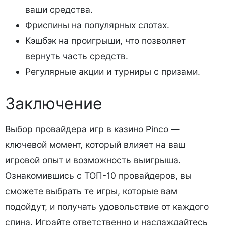
ваши средства.
Фриспины на популярных слотах.
Кэшбэк на проигрыши, что позволяет
вернуть часть средств.
Регулярные акции и турниры с призами.
Заключение
Выбор провайдера игр в казино Pinco —
ключевой момент, который влияет на ваш
игровой опыт и возможность выигрыша.
Ознакомившись с ТОП-10 провайдеров, вы
сможете выбрать те игры, которые вам
подойдут, и получать удовольствие от каждого
спина. Играйте ответственно и наслаждайтесь