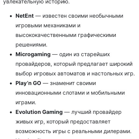
увлекательную историю.
NetEnt
— известен своими необычными
игровыми механиками и
высококачественными графическими
решениями.
Microgaming
— один из старейших
провайдеров, который предлагает широкий
выбор игровых автоматов и настольных игр.
Play’n GO
— знаменит своими
инновационными слотами и мобильными
играми.
Evolution Gaming
— лучший провайдер
живых игр, который предоставляет
возможность игры с реальными дилерами.