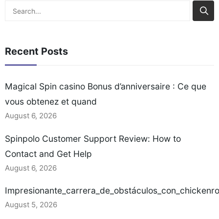
sumergirte en un mundo
for hours on end.
Search
lleno de diversión y
Introduction to Chicken
emoción. Y lo mejor de
Road Chicken Road is
todo, ¡puedes jugar
a[…]
Recent Posts
desde la[…]
Magical Spin casino Bonus d’anniversaire : Ce que
vous obtenez et quand
August 6, 2026
Spinpolo Customer Support Review: How to
Contact and Get Help
August 6, 2026
Impresionante_carrera_de_obstáculos_con_chickenr
August 5, 2026