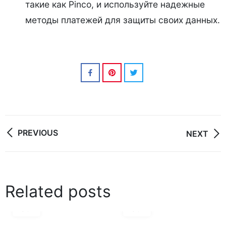
такие как Pinco, и используйте надежные
методы платежей для защиты своих данных.
Post
PREVIOUS
NEXT
navigation
Related posts
17
14
Jul
Jul