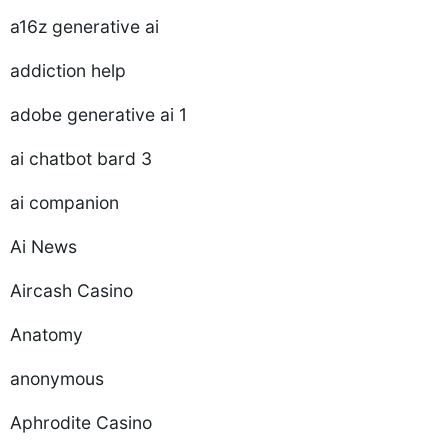
a16z generative ai
addiction help
adobe generative ai 1
ai chatbot bard 3
ai companion
Ai News
Aircash Casino
Anatomy
anonymous
Aphrodite Casino