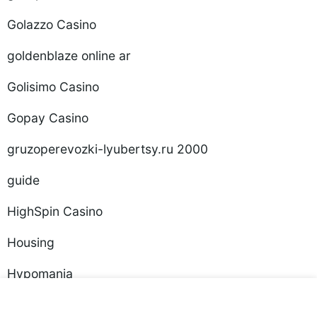
Golazzo Casino
goldenblaze online ar
Golisimo Casino
Gopay Casino
gruzoperevozki-lyubertsy.ru 2000
guide
HighSpin Casino
Housing
Hypomania
Ice Fishing Game