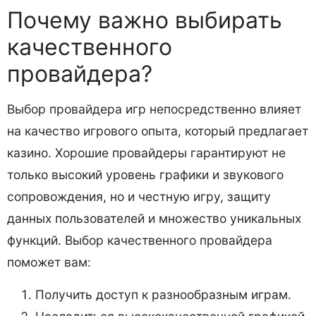
Почему важно выбирать
качественного
провайдера?
Выбор провайдера игр непосредственно влияет
на качество игрового опыта, который предлагает
казино. Хорошие провайдеры гарантируют не
только высокий уровень графики и звукового
сопровождения, но и честную игру, защиту
данных пользователей и множество уникальных
функций. Выбор качественного провайдера
поможет вам:
Получить доступ к разнообразным играм.