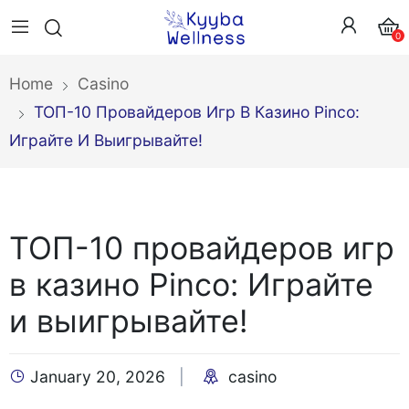
0
Home
Casino
ТОП-10 Провайдеров Игр В Казино Pinco:
Играйте И Выигрывайте!
ТОП-10 провайдеров игр
в казино Pinco: Играйте
и выигрывайте!
January 20, 2026
casino