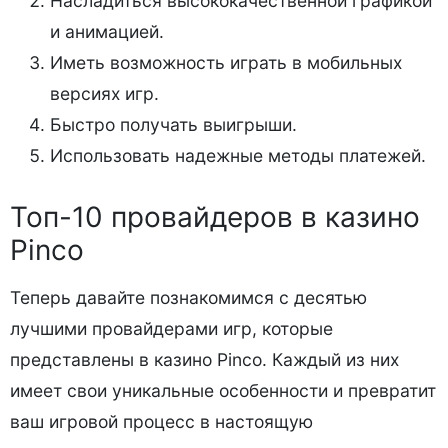
Насладиться высококачественной графикой
и анимацией.
Иметь возможность играть в мобильных
версиях игр.
Быстро получать выигрыши.
Использовать надежные методы платежей.
Топ-10 провайдеров в казино
Pinco
Теперь давайте познакомимся с десятью
лучшими провайдерами игр, которые
представлены в казино Pinco. Каждый из них
имеет свои уникальные особенности и превратит
ваш игровой процесс в настоящую