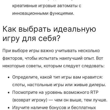
креативные игровые автоматы с
инновационными функциями.
Как выбрать идеальную
игру для себя?
При выборе игры важно учитывать несколько
факторов, чтобы испытать наилучший опыт. Вот
некоторые советы, которым следует следовать:
Определите, какой тип игры вам нравится:
слоты, настольные игры или живые дилеры.
Посмотрите на уровень возможного RTP
(возврат игроку) — чем он выше, тем лучше.
Изучите наличие бонусов и бесплатных