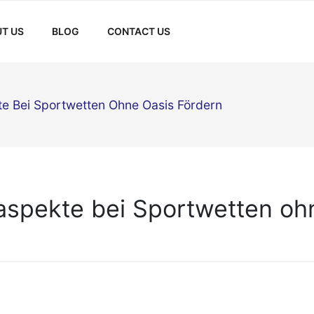
T US
BLOG
CONTACT US
te Bei Sportwetten Ohne Oasis Fördern
saspekte bei Sportwetten oh