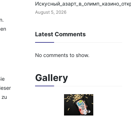
Искусный_азарт_в_олимп_казино_отк
August 5, 2026
n.
sen
Latest Comments
No comments to show.
Gallery
ie
ieser
 zu