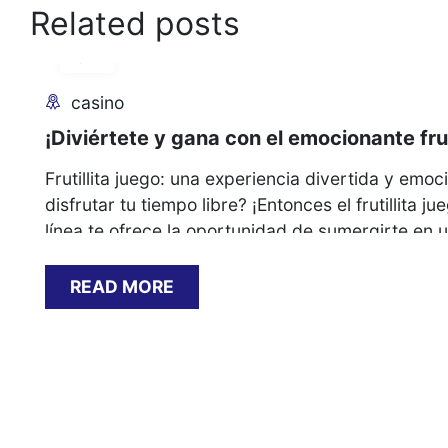
Related posts
17
Jul
casino
¡Diviértete y gana con el emocionante frut
Frutillita juego: una experiencia divertida y e
disfrutar tu tiempo libre? ¡Entonces el frutillita 
línea te ofrece la oportunidad de sumergirte en 
¡puedes jugar desde la[…]
READ MORE