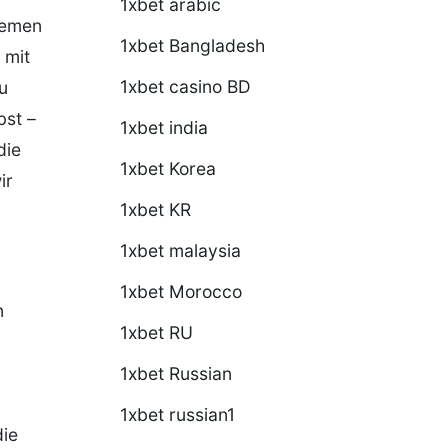
1xbet arabic
temen
1xbet Bangladesh
 mit
1xbet casino BD
u
bst –
1xbet india
die
1xbet Korea
ir
1xbet KR
1xbet malaysia
1xbet Morocco
n
1xbet RU
1xbet Russian
1xbet russian1
die