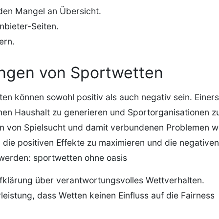
en Mangel an Übersicht.
nbieter-Seiten.
ern.
ungen von Sportwetten
en können sowohl positiv als auch negativ sein. Einers
ichen Haushalt zu generieren und Sportorganisationen z
ten von Spielsucht und damit verbundenen Problemen w
m die positiven Effekte zu maximieren und die negativen
 werden:
sportwetten ohne oasis
klärung über verantwortungsvolles Wettverhalten.
eistung, dass Wetten keinen Einfluss auf die Fairness