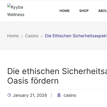
HOME
SHOP
ABOU
Home
Casino
Die Ethischen Sicherheitsaspek
Die ethischen Sicherheit
Oasis fördern
January 21, 2026
casino