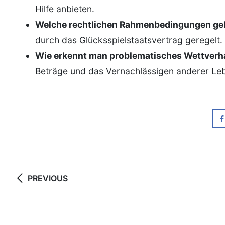
Hilfe anbieten.
Welche rechtlichen Rahmenbedingungen gel
durch das Glücksspielstaatsvertrag geregelt.
Wie erkennt man problematisches Wettverh
Beträge und das Vernachlässigen anderer Le
Post
PREVIOUS
navigation