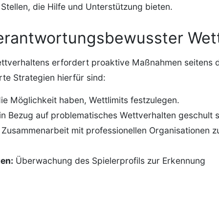
Stellen, die Hilfe und Unterstützung bieten.
verantwortungsbewusster Wet
tverhaltens erfordert proaktive Maßnahmen seitens 
te Strategien hierfür sind:
die Möglichkeit haben, Wettlimits festzulegen.
in Bezug auf problematisches Wettverhalten geschult s
Zusammenarbeit mit professionellen Organisationen z
en:
Überwachung des Spielerprofils zur Erkennung