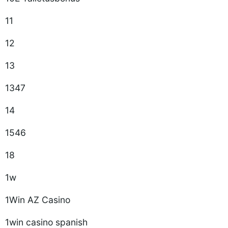
11
12
13
1347
14
1546
18
1w
1Win AZ Casino
1win casino spanish