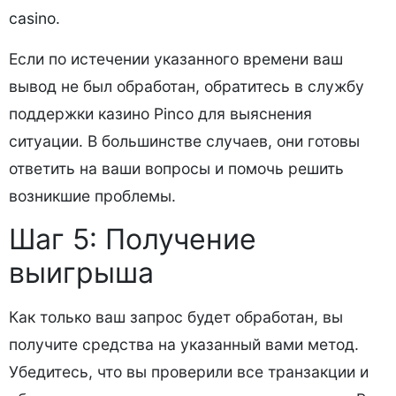
casino
.
Если по истечении указанного времени ваш
вывод не был обработан, обратитесь в службу
поддержки казино Pinco для выяснения
ситуации. В большинстве случаев, они готовы
ответить на ваши вопросы и помочь решить
возникшие проблемы.
Шаг 5: Получение
выигрыша
Как только ваш запрос будет обработан, вы
получите средства на указанный вами метод.
Убедитесь, что вы проверили все транзакции и