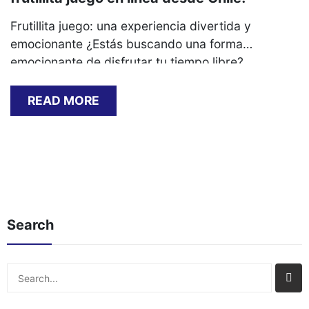
Frutillita juego: una experiencia divertida y
emocionante ¿Estás buscando una forma
emocionante de disfrutar tu tiempo libre?
¡Entonces el frutillita juego es perfecto para ti! Este
popular juego de casino en línea te ofrece la
READ MORE
oportunidad de sumergirte en un mundo lleno de
diversión y emoción. Y lo mejor de todo, ¡puedes
jugar desde la[…]
Search
Search