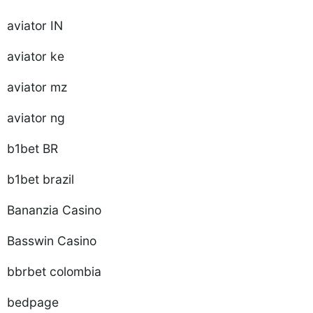
aviator IN
aviator ke
aviator mz
aviator ng
b1bet BR
b1bet brazil
Bananzia Casino
Basswin Casino
bbrbet colombia
bedpage