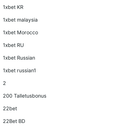
1xbet KR
1xbet malaysia
1xbet Morocco
1xbet RU
1xbet Russian
1xbet russian1
2
200 Talletusbonus
22bet
22Bet BD