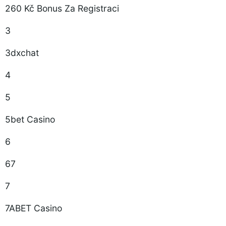
260 Kč Bonus Za Registraci
3
3dxchat
4
5
5bet Casino
6
67
7
7ABET Casino