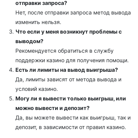
отправки запроса?
Нет, после отправки запроса метод вывода
изменить нельзя.
Что если у меня возникнут проблемы с
выводом?
Рекомендуется обратиться в службу
поддержки казино для получения помощи.
Есть ли лимиты на вывод выигрыша?
Да, лимиты зависят от метода вывода и
условий казино.
Могу ли я вывести только выигрыш, или
можно вывести и депозит?
Да, вы можете вывести как выигрыш, так и
депозит, в зависимости от правил казино.