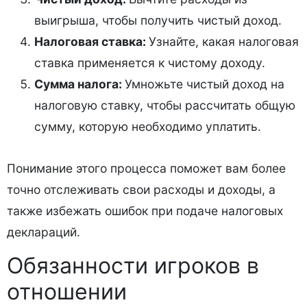
выигрыша, чтобы получить чистый доход.
Налоговая ставка:
Узнайте, какая налоговая
ставка применяется к чистому доходу.
Сумма налога:
Умножьте чистый доход на
налоговую ставку, чтобы рассчитать общую
сумму, которую необходимо уплатить.
Понимание этого процесса поможет вам более
точно отслеживать свои расходы и доходы, а
также избежать ошибок при подаче налоговых
деклараций.
Обязанности игроков в
отношении