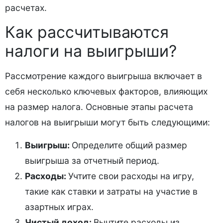
расчетах.
Как рассчитываются
налоги на выигрыши?
Рассмотрение каждого выигрыша включает в
себя несколько ключевых факторов, влияющих
на размер налога. Основные этапы расчета
налогов на выигрыши могут быть следующими:
Выигрыш:
Определите общий размер
выигрыша за отчетный период.
Расходы:
Учтите свои расходы на игру,
такие как ставки и затраты на участие в
азартных играх.
Чистый доход:
Вычтите расходы из