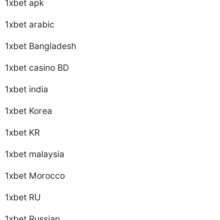
1xbet apk
1xbet arabic
1xbet Bangladesh
1xbet casino BD
1xbet india
1xbet Korea
1xbet KR
1xbet malaysia
1xbet Morocco
1xbet RU
1xbet Russian