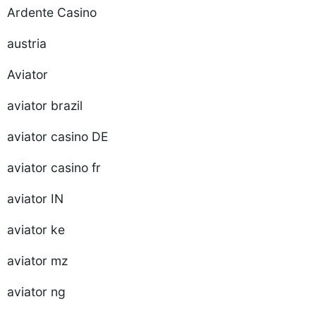
Ardente Casino
austria
Aviator
aviator brazil
aviator casino DE
aviator casino fr
aviator IN
aviator ke
aviator mz
aviator ng