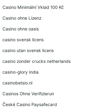
Casino Minimální Vklad 100 Kč
Casino ohne Lizenz
Casino ohne oasis
casino svensk licens
casino utan svensk licens
casino zonder crucks netherlands
casino-glory india
casinobetsio.nl
Casinos Ohne Verifizierun
České Casino Paysafecard