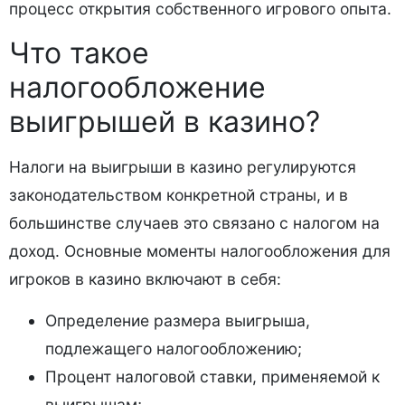
процесс открытия собственного игрового опыта.
Что такое
налогообложение
выигрышей в казино?
Налоги на выигрыши в казино регулируются
законодательством конкретной страны, и в
большинстве случаев это связано с налогом на
доход. Основные моменты налогообложения для
игроков в казино включают в себя:
Определение размера выигрыша,
подлежащего налогообложению;
Процент налоговой ставки, применяемой к
выигрышам;