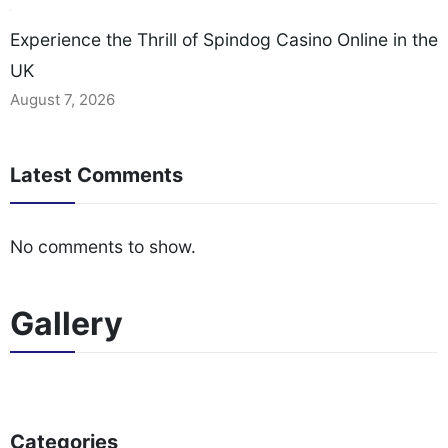
Experience the Thrill of Spindog Casino Online in the
UK
August 7, 2026
Latest Comments
No comments to show.
Gallery
Categories