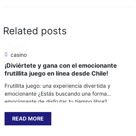
navigation
Related posts
17
Jul
casino
¡Diviértete y gana con el emocionante
frutillita juego en línea desde Chile!
Frutillita juego: una experiencia divertida y
emocionante ¿Estás buscando una forma
emocionante de disfrutar tu tiempo libre?
¡Entonces el frutillita juego es perfecto para ti! Este
popular juego de casino en línea te ofrece la
READ MORE
oportunidad de sumergirte en un mundo lleno de
diversión y emoción. Y lo mejor de todo, ¡puedes