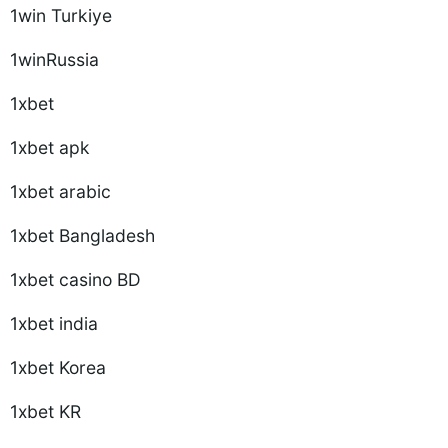
1win Turkiye
1winRussia
1xbet
1xbet apk
1xbet arabic
1xbet Bangladesh
1xbet casino BD
1xbet india
1xbet Korea
1xbet KR