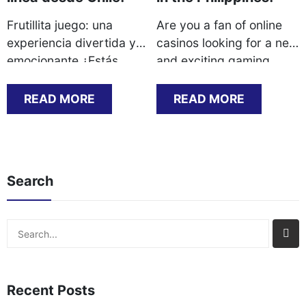
Frutillita juego: una
Are you a fan of online
experiencia divertida y
casinos looking for a new
emocionante ¿Estás
and exciting gaming
buscando una forma
experience? Look no
emocionante de disfrutar
further than Chicken
READ MORE
READ MORE
tu tiempo libre?
Road in the Philippines.
¡Entonces el frutillita
This popular online
juego es perfecto para ti!
casino offers a wide
Este popular juego de
range of casino games,
Search
casino en línea te ofrece
bonuses, and free spins
la oportunidad de
to keep you entertained
sumergirte en un mundo
for hours on end.
Search
lleno de diversión y
Introduction to Chicken
emoción. Y lo mejor de
Road Chicken Road is
todo, ¡puedes jugar
a[…]
Recent Posts
desde la[…]