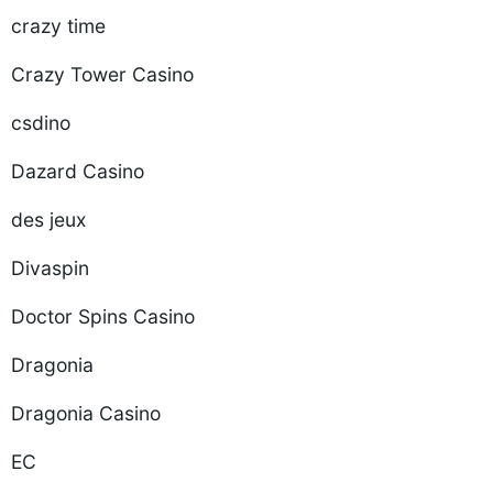
crazy time
Crazy Tower Сasino
csdino
Dazard Casino
des jeux
Divaspin
Doctor Spins Casino
Dragonia
Dragonia Casino
EC