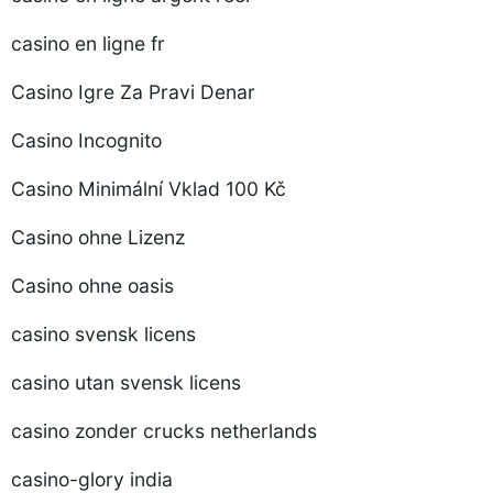
casino en ligne fr
Casino Igre Za Pravi Denar
Casino Incognito
Casino Minimální Vklad 100 Kč
Casino ohne Lizenz
Casino ohne oasis
casino svensk licens
casino utan svensk licens
casino zonder crucks netherlands
casino-glory india