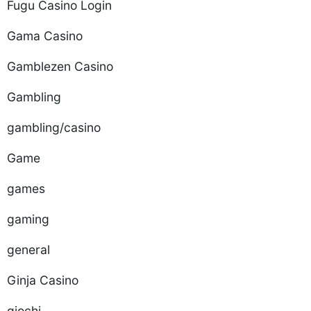
Fugu Casino Login
Gama Casino
Gamblezen Casino
Gambling
gambling/casino
Game
games
gaming
general
Ginja Casino
giochi