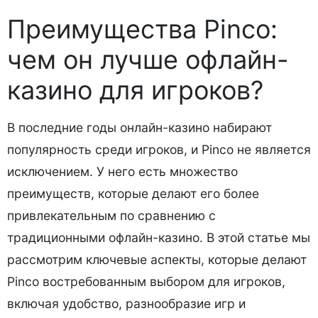
Преимущества Pinco:
чем он лучше офлайн-
казино для игроков?
В последние годы онлайн-казино набирают
популярность среди игроков, и Pinco не является
исключением. У него есть множество
преимуществ, которые делают его более
привлекательным по сравнению с
традиционными офлайн-казино. В этой статье мы
рассмотрим ключевые аспекты, которые делают
Pinco востребованным выбором для игроков,
включая удобство, разнообразие игр и