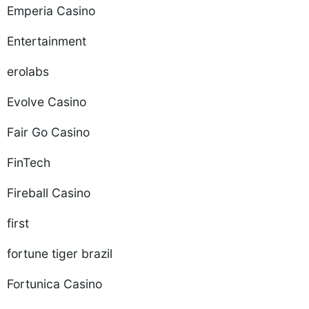
Emperia Casino
Entertainment
erolabs
Evolve Casino
Fair Go Casino
FinTech
Fireball Casino
first
fortune tiger brazil
Fortunica Casino