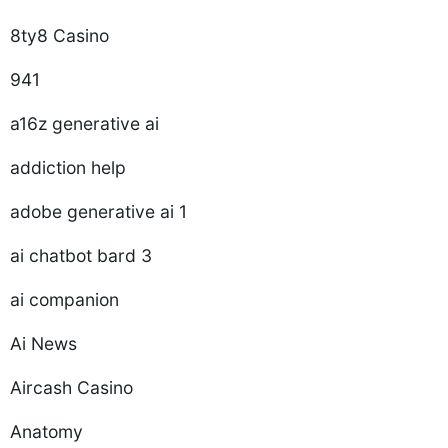
8ty8 Casino
941
a16z generative ai
addiction help
adobe generative ai 1
ai chatbot bard 3
ai companion
Ai News
Aircash Casino
Anatomy