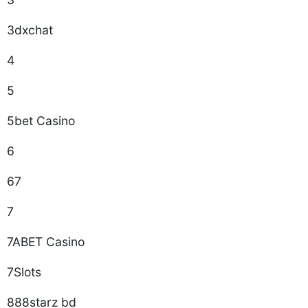
3dxchat
4
5
5bet Casino
6
67
7
7ABET Casino
7Slots
888starz bd