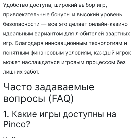
Удобство доступа, широкий выбор игр,
привлекательные бонусы и высокий уровень
безопасности — все это делает онлайн-казино
идеальным вариантом для любителей азартных
игр. Благодаря инновационным технологиям и
понятным финансовым условиям, каждый игрок
может наслаждаться игровым процессом без
лишних забот.
Часто задаваемые
вопросы (FAQ)
1. Какие игры доступны на
Pinco?