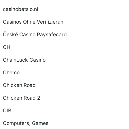
casinobetsio.nl
Casinos Ohne Verifizierun
České Casino Paysafecard
CH
ChainLuck Casino
Chemo
Chicken Road
Chicken Road 2
CIB
Computers, Games