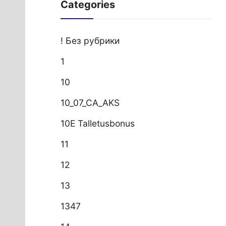
Categories
! Без рубрики
1
10
10_07_CA_AKS
10E Talletusbonus
11
12
13
1347