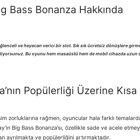
ig Bass Bonanza Hakkında
lenceli ve heyecan verici bir slot. Sık sık ücretsiz dönüşlere girm
abiliyorsunuz. Bu oyunu hem masaüstü hem de mobil cihazda uzun 
’nın Popülerliği Üzerine Kısa 
işim zorluklarına rağmen, oyuncular hala farklı temalard
ay’in Big Bass Bonanza’sı, özellikle sade ve acele etme
an ayrılmakta ve popülerliğini artırmaktadır.