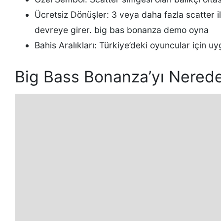
Ücretsiz Dönüşler: 3 veya daha fazla scatter i
devreye girer.
big bas bonanza demo oyna
Bahis Aralıkları: Türkiye’deki oyuncular için
Big Bass Bonanza’yı Nerede