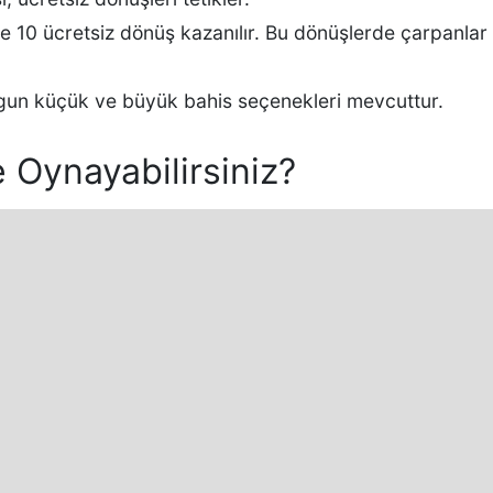
le 10 ücretsiz dönüş kazanılır. Bu dönüşlerde çarpanlar
 uygun küçük ve büyük bahis seçenekleri mevcuttur.
 Oynayabilirsiniz?