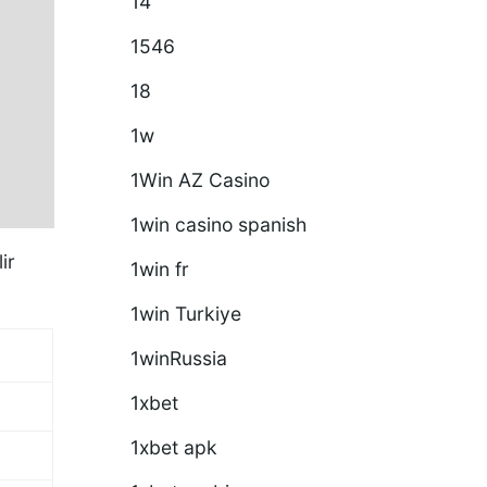
14
1546
18
1w
1Win AZ Casino
1win casino spanish
ir
1win fr
1win Turkiye
1winRussia
1xbet
1xbet apk