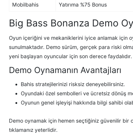
Mobilbahis
Yatırıma %75 Bonus
Big Bass Bonanza Demo Oyn
Oyun içeriğini ve mekaniklerini iyice anlamak için
sunulmaktadır. Demo sürüm, gerçek para riski olmada
yeni başlayan oyuncular için son derece faydalıdır.
Demo Oynamanın Avantajları
Bahis stratejilerinizi risksiz deneyebilirsiniz.
Oyundaki özel sembolleri ve ücretsiz dönüş mek
Oyunun genel işleyişi hakkında bilgi sahibi olabi
Demo oynamak için hemen seçtiğiniz güvenilir bir
tıklamanız yeterlidir.