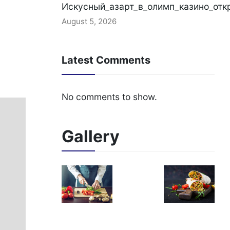
Искусный_азарт_в_олимп_казино_отк
August 5, 2026
Latest Comments
No comments to show.
Gallery