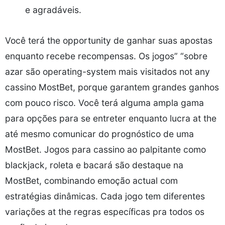
e agradáveis.
Você terá the opportunity de ganhar suas apostas
enquanto recebe recompensas. Os jogos” “sobre
azar são operating-system mais visitados not any
cassino MostBet, porque garantem grandes ganhos
com pouco risco. Você terá alguma ampla gama
para opções para se entreter enquanto lucra at the
até mesmo comunicar do prognóstico de uma
MostBet. Jogos para cassino ao palpitante como
blackjack, roleta e bacará são destaque na
MostBet, combinando emoção actual com
estratégias dinâmicas. Cada jogo tem diferentes
variações at the regras específicas pra todos os