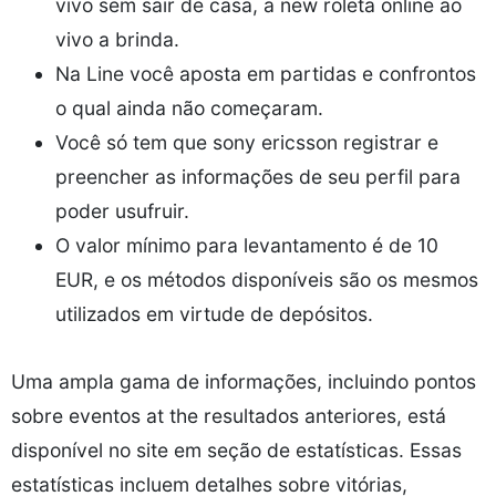
vivo sem sair de casa, a new roleta online ao
vivo a brinda.
Na Line você aposta em partidas e confrontos
o qual ainda não começaram.
Você só tem que sony ericsson registrar e
preencher as informações de seu perfil para
poder usufruir.
O valor mínimo para levantamento é de 10
EUR, e os métodos disponíveis são os mesmos
utilizados em virtude de depósitos.
Uma ampla gama de informações, incluindo pontos
sobre eventos at the resultados anteriores, está
disponível no site em seção de estatísticas. Essas
estatísticas incluem detalhes sobre vitórias,