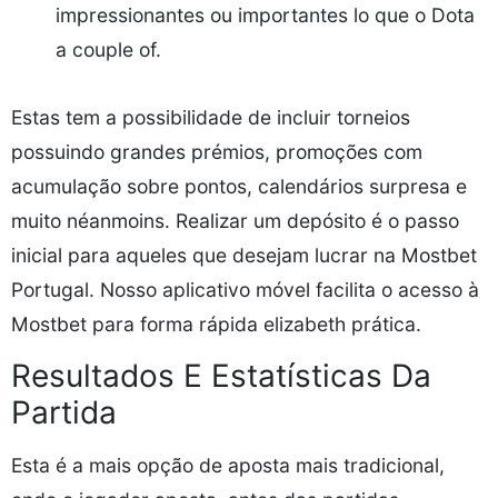
impressionantes ou importantes lo que o Dota
a couple of.
Estas tem a possibilidade de incluir torneios
possuindo grandes prémios, promoções com
acumulação sobre pontos, calendários surpresa e
muito néanmoins. Realizar um depósito é o passo
inicial para aqueles que desejam lucrar na Mostbet
Portugal. Nosso aplicativo móvel facilita o acesso à
Mostbet para forma rápida elizabeth prática.
Resultados E Estatísticas Da
Partida
Esta é a mais opção de aposta mais tradicional,