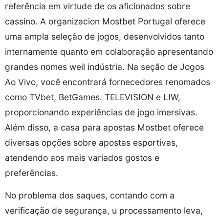
referência em virtude de os aficionados sobre
cassino. A organizacion Mostbet Portugal oferece
uma ampla seleção de jogos, desenvolvidos tanto
internamente quanto em colaboração apresentando
grandes nomes weil indústria. Na seção de Jogos
Ao Vivo, você encontrará fornecedores renomados
como TVbet, BetGames. TELEVISION e LIW,
proporcionando experiências de jogo imersivas.
Além disso, a casa para apostas Mostbet oferece
diversas opções sobre apostas esportivas,
atendendo aos mais variados gostos e
preferências.
No problema dos saques, contando com a
verificação de segurança, u processamento leva,