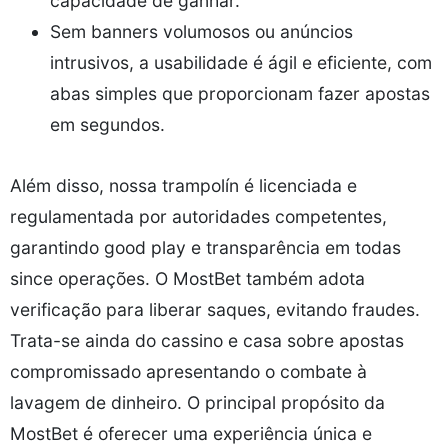
capacidade de ganhar.
Sem banners volumosos ou anúncios
intrusivos, a usabilidade é ágil e eficiente, com
abas simples que proporcionam fazer apostas
em segundos.
Além disso, nossa trampolín é licenciada e
regulamentada por autoridades competentes,
garantindo good play e transparência em todas
since operações. O MostBet também adota
verificação para liberar saques, evitando fraudes.
Trata-se ainda do cassino e casa sobre apostas
compromissado apresentando o combate à
lavagem de dinheiro. O principal propósito da
MostBet é oferecer uma experiência única e