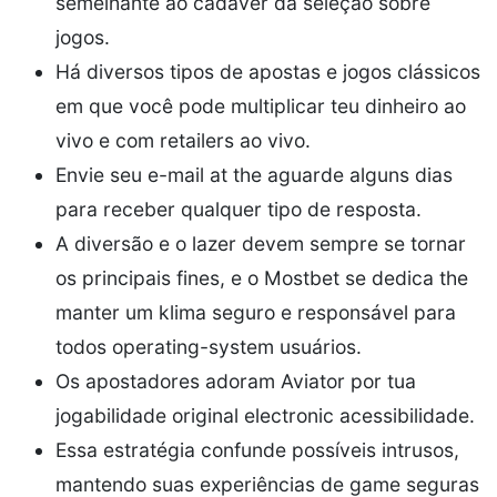
semelhante ao cadáver da seleção sobre
jogos.
Há diversos tipos de apostas e jogos clássicos
em que você pode multiplicar teu dinheiro ao
vivo e com retailers ao vivo.
Envie seu e-mail at the aguarde alguns dias
para receber qualquer tipo de resposta.
A diversão e o lazer devem sempre se tornar
os principais fines, e o Mostbet se dedica the
manter um klima seguro e responsável para
todos operating-system usuários.
Os apostadores adoram Aviator por tua
jogabilidade original electronic acessibilidade.
Essa estratégia confunde possíveis intrusos,
mantendo suas experiências de game seguras