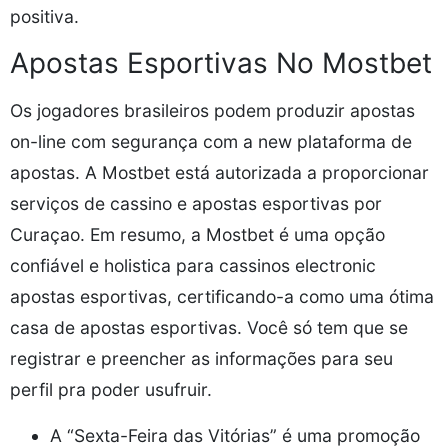
positiva.
Apostas Esportivas No Mostbet
Os jogadores brasileiros podem produzir apostas
on-line com segurança com a new plataforma de
apostas. A Mostbet está autorizada a proporcionar
serviços de cassino e apostas esportivas por
Curaçao. Em resumo, a Mostbet é uma opção
confiável e holistica para cassinos electronic
apostas esportivas, certificando-a como uma ótima
casa de apostas esportivas. Você só tem que se
registrar e preencher as informações para seu
perfil pra poder usufruir.
A “Sexta-Feira das Vitórias” é uma promoção