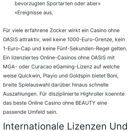
bevorzugten Sportarten oder aber»
«Ereignisse aus.
Für viele erfahrene Zocker wirkt ein Casino ohne
OASIS attraktiv, weil keine 1000-Euro-Grenze, kein
1-Euro-Cap und keine Fünf-Sekunden-Regel gelten.
Ein lizenziertes Online-Casinos ohne OASIS mit
MGA- oder Curacao eGaming-Lizenz auf welche
weise Quickwin, Playio und Goldspin bietet Boni,
breite Spielauswahl darüber hinaus schnelle
Auszahlungen. Für disziplinierte Highroller koennte
das beste Online Casino ohne BEAUTY eine
passende Umfeld sein.
Internationale Lizenzen Und