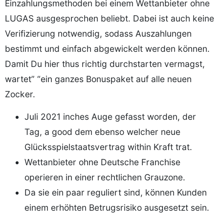
Einzahlungsmethoden bei einem Wettanbieter ohne
LUGAS ausgesprochen beliebt. Dabei ist auch keine
Verifizierung notwendig, sodass Auszahlungen
bestimmt und einfach abgewickelt werden können.
Damit Du hier thus richtig durchstarten vermagst,
wartet” “ein ganzes Bonuspaket auf alle neuen
Zocker.
Juli 2021 inches Auge gefasst worden, der
Tag, a good dem ebenso welcher neue
Glücksspielstaatsvertrag within Kraft trat.
Wettanbieter ohne Deutsche Franchise
operieren in einer rechtlichen Grauzone.
Da sie ein paar reguliert sind, können Kunden
einem erhöhten Betrugsrisiko ausgesetzt sein.