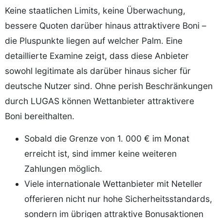
Keine staatlichen Limits, keine Überwachung,
bessere Quoten darüber hinaus attraktivere Boni –
die Pluspunkte liegen auf welcher Palm. Eine
detaillierte Examine zeigt, dass diese Anbieter
sowohl legitimate als darüber hinaus sicher für
deutsche Nutzer sind. Ohne perish Beschränkungen
durch LUGAS können Wettanbieter attraktivere
Boni bereithalten.
Sobald die Grenze von 1. 000 € im Monat
erreicht ist, sind immer keine weiteren
Zahlungen möglich.
Viele internationale Wettanbieter mit Neteller
offerieren nicht nur hohe Sicherheitsstandards,
sondern im übrigen attraktive Bonusaktionen