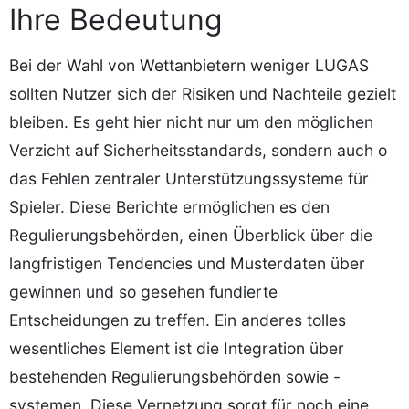
Ihre Bedeutung
Bei der Wahl von Wettanbietern weniger LUGAS
sollten Nutzer sich der Risiken und Nachteile gezielt
bleiben. Es geht hier nicht nur um den möglichen
Verzicht auf Sicherheitsstandards, sondern auch o
das Fehlen zentraler Unterstützungssysteme für
Spieler. Diese Berichte ermöglichen es den
Regulierungsbehörden, einen Überblick über die
langfristigen Tendencies und Musterdaten über
gewinnen und so gesehen fundierte
Entscheidungen zu treffen. Ein anderes tolles
wesentliches Element ist die Integration über
bestehenden Regulierungsbehörden sowie -
systemen. Diese Vernetzung sorgt für noch eine