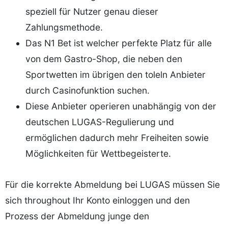
speziell für Nutzer genau dieser
Zahlungsmethode.
Das N1 Bet ist welcher perfekte Platz für alle
von dem Gastro-Shop, die neben den
Sportwetten im übrigen den toleln Anbieter
durch Casinofunktion suchen.
Diese Anbieter operieren unabhängig von der
deutschen LUGAS-Regulierung und
ermöglichen dadurch mehr Freiheiten sowie
Möglichkeiten für Wettbegeisterte.
Für die korrekte Abmeldung bei LUGAS müssen Sie
sich throughout Ihr Konto einloggen und den
Prozess der Abmeldung junge den