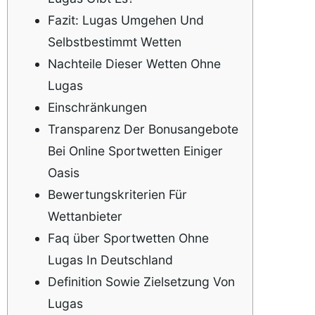
Fazit: Lugas Umgehen Und
Selbstbestimmt Wetten
Nachteile Dieser Wetten Ohne
Lugas
Einschränkungen
Transparenz Der Bonusangebote
Bei Online Sportwetten Einiger
Oasis
Bewertungskriterien Für
Wettanbieter
Faq über Sportwetten Ohne
Lugas In Deutschland
Definition Sowie Zielsetzung Von
Lugas