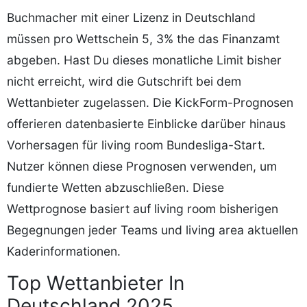
Buchmacher mit einer Lizenz in Deutschland
müssen pro Wettschein 5, 3% the das Finanzamt
abgeben. Hast Du dieses monatliche Limit bisher
nicht erreicht, wird die Gutschrift bei dem
Wettanbieter zugelassen. Die KickForm-Prognosen
offerieren datenbasierte Einblicke darüber hinaus
Vorhersagen für living room Bundesliga-Start.
Nutzer können diese Prognosen verwenden, um
fundierte Wetten abzuschließen. Diese
Wettprognose basiert auf living room bisherigen
Begegnungen jeder Teams und living area aktuellen
Kaderinformationen.
Top Wettanbieter In
Deutschland 2025