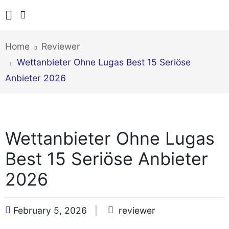
Home
Reviewer
Wettanbieter Ohne Lugas Best 15 Seriöse
Anbieter 2026
Wettanbieter Ohne Lugas
Best 15 Seriöse Anbieter
2026
February 5, 2026
reviewer