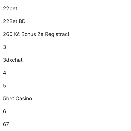
22bet
22Bet BD
260 Kč Bonus Za Registraci
3
3dxchat
4
5
5bet Casino
6
67