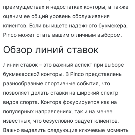
преимуществах и недостатках конторы, а также
оценим ее общий уровень обслуживания
клиентов. Если вы ищете надежного букмекера,
Pinco может стать вашим отличным выбором.
Обзор линий ставок
Линии ставок – это важный аспект при выборе
букмекерской конторы. В Pinco представлены
разнообразные спортивные события, что
позволяет делать ставки на широкий спектр
видов спорта. Контора фокусируется как на
популярных направлениях, так и на менее
известных, что безусловно радует клиентов.
Важно выделить следующие ключевые моменты