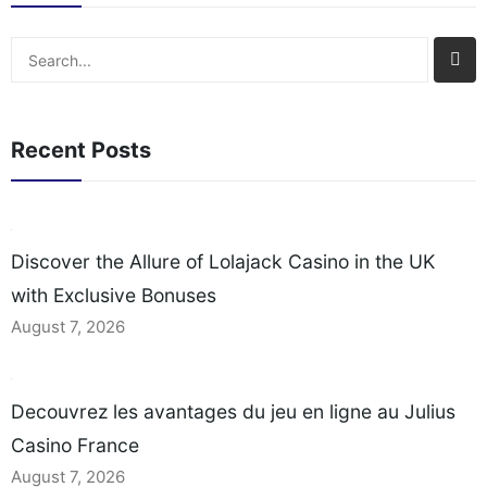
la oportunidad de
to keep you entertained
sumergirte en un mundo
for hours on end.
Search
lleno de diversión y
Introduction to Chicken
emoción. Y lo mejor de
Road Chicken Road is
todo, ¡puedes jugar
a[…]
Recent Posts
desde la[…]
Discover the Allure of Lolajack Casino in the UK
with Exclusive Bonuses
August 7, 2026
Decouvrez les avantages du jeu en ligne au Julius
Casino France
August 7, 2026