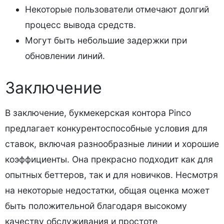
Некоторые пользователи отмечают долгий
процесс вывода средств.
Могут быть небольшие задержки при
обновлении линий.
Заключение
В заключение, букмекерская контора Pinco
предлагает конкурентоспособные условия для
ставок, включая разнообразные линии и хорошие
коэффициенты. Она прекрасно подходит как для
опытных беттеров, так и для новичков. Несмотря
на некоторые недостатки, общая оценка может
быть положительной благодаря высокому
качеству обслуживания и простоте