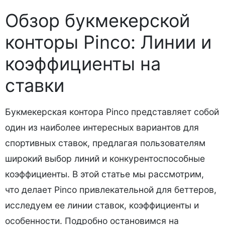
Обзор букмекерской
конторы Pinco: Линии и
коэффициенты на
ставки
Букмекерская контора Pinco представляет собой
один из наиболее интересных вариантов для
спортивных ставок, предлагая пользователям
широкий выбор линий и конкурентоспособные
коэффициенты. В этой статье мы рассмотрим,
что делает Pinco привлекательной для беттеров,
исследуем ее линии ставок, коэффициенты и
особенности. Подробно остановимся на