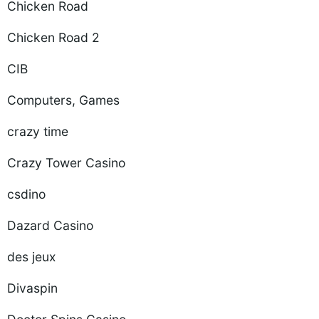
Chicken Road
Chicken Road 2
CIB
Computers, Games
crazy time
Crazy Tower Сasino
csdino
Dazard Casino
des jeux
Divaspin