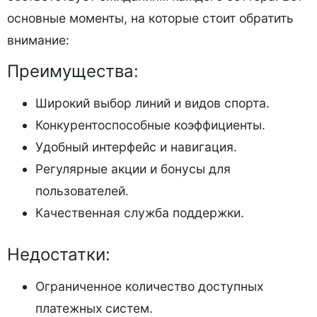
основные моменты, на которые стоит обратить
внимание:
Преимущества:
Широкий выбор линий и видов спорта.
Конкурентоспособные коэффициенты.
Удобный интерфейс и навигация.
Регулярные акции и бонусы для
пользователей.
Качественная служба поддержки.
Недостатки:
Ограниченное количество доступных
платежных систем.