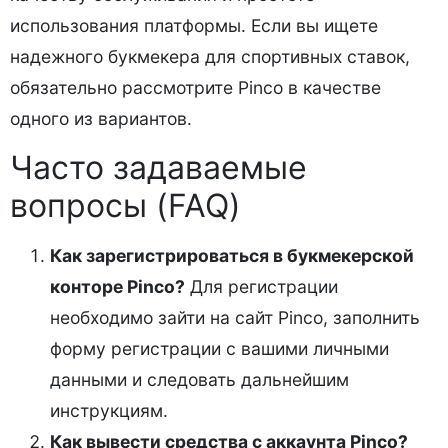
использования платформы. Если вы ищете
надежного букмекера для спортивных ставок,
обязательно рассмотрите Pinco в качестве
одного из вариантов.
Часто задаваемые
вопросы (FAQ)
Как зарегистрироваться в букмекерской
конторе Pinco?
Для регистрации
необходимо зайти на сайт Pinco, заполнить
форму регистрации с вашими личными
данными и следовать дальнейшим
инструкциям.
Как вывести средства с аккаунта Pinco?