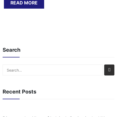
popular juego de casino en línea te ofrece la
READ MORE
oportunidad de sumergirte en un mundo lleno de
diversión y emoción. Y lo mejor de todo, ¡puedes
jugar desde la[…]
Search
Search
Recent Posts