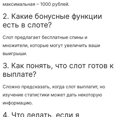
максимальная – 1000 рублей.
2. Какие бонусные функции
есть в слоте?
Слот предлагает бесплатные спины и
множители, которые могут увеличить ваши
выигрыши.
3. Как понять, что слот готов к
выплате?
Сложно предсказать, когда слот выплатит, но
изучение статистики может дать некоторую
информацию.
4. Что делать, если я