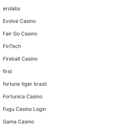
erolabs
Evolve Casino
Fair Go Casino
FinTech
Fireball Casino
first
fortune tiger brazil
Fortunica Casino
Fugu Casino Login
Gama Casino