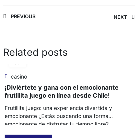
Post
PREVIOUS
NEXT
navigation
Related posts
17
Jul
casino
¡Diviértete y gana con el emocionante
frutillita juego en línea desde Chile!
Frutillita juego: una experiencia divertida y
emocionante ¿Estás buscando una forma
emocionante de disfrutar tu tiempo libre?
¡Entonces el frutillita juego es perfecto para ti! Este