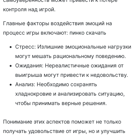
контроля над игрой.
Главные факторы воздействия эмоций на
процесс игры включают:
пинко скачать
Стресс: Излишние эмоциональные нагрузки
могут мешать рациональному поведению.
Ожидания: Нереалистичные ожидания от
выигрыша могут привести к недовольству.
Анализ: Необходимо сохранять
хладнокровие и анализировать ситуацию,
чтобы принимать верные решения.
Понимание этих аспектов поможет не только
получать удовольствие от игры, но и улучшить