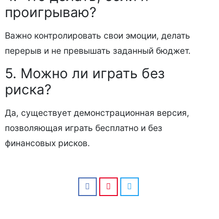
проигрываю?
Важно контролировать свои эмоции, делать
перерыв и не превышать заданный бюджет.
5. Можно ли играть без
риска?
Да, существует демонстрационная версия,
позволяющая играть бесплатно и без
финансовых рисков.