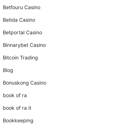
Betfouru Casino
Betida Casino
Betportal Casino
Binnarybet Casino
Bitcoin Trading
Blog
Bonuskong Casino
book of ra
book of ra it
Bookkeeping