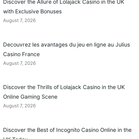
Discover the Allure of Lolajack Casino in the UK
with Exclusive Bonuses
August 7, 2026
Decouvrez les avantages du jeu en ligne au Julius
Casino France
August 7, 2026
Discover the Thrills of Lolajack Casino in the UK
Online Gaming Scene
August 7, 2026
Discover the Best of Incognito Casino Online in the