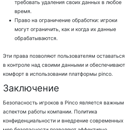
требовать удаления своих данных в любое
время.
Право на ограничение обработки: игроки
могут ограничить, как и когда их данные
обрабатываются.
Эти права позволяют пользователям оставаться
в контроле над своими данными и обеспечивают
комфорт в использовании платформы
pinco
.
Заключение
Безопасность игроков в Pinco является важным
аспектом работы компании. Политика
конфиденциальности и внедрение современных
мер безопасности позволяют эффективно