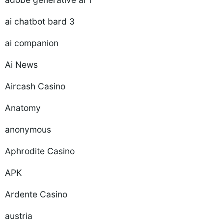
ai chatbot bard 3
ai companion
Ai News
Aircash Casino
Anatomy
anonymous
Aphrodite Casino
APK
Ardente Casino
austria