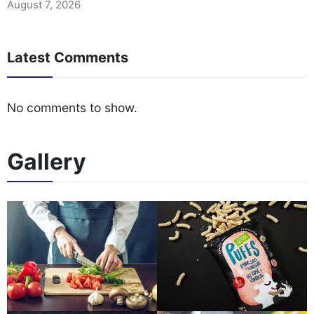
August 7, 2026
Latest Comments
No comments to show.
Gallery