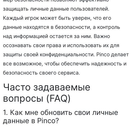
защищать личные данные пользователей.
Каждый игрок может быть уверен, что его
данные находятся в безопасности, а контроль
над информацией остается за ним. Важно
осознавать свои права и использовать их для
защиты своей конфиденциальности. Pinco делает
все возможное, чтобы обеспечить надежность и
безопасность своего сервиса.
Часто задаваемые
вопросы (FAQ)
1. Как мне обновить свои личные
данные в Pinco?