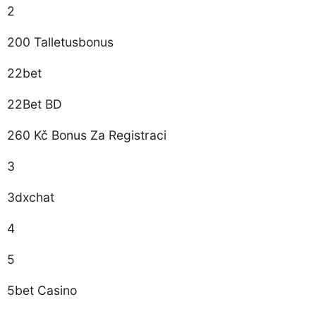
2
200 Talletusbonus
22bet
22Bet BD
260 Kč Bonus Za Registraci
3
3dxchat
4
5
5bet Casino