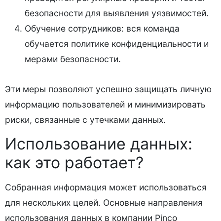
безопасности для выявления уязвимостей.
Обучение сотрудников: вся команда
обучается политике конфиденциальности и
мерами безопасности.
Эти меры позволяют успешно защищать личную
информацию пользователей и минимизировать
риски, связанные с утечками данных.
Использование данных:
как это работает?
Собранная информация может использоваться
для нескольких целей. Основные направления
использования данных в компании Pinco