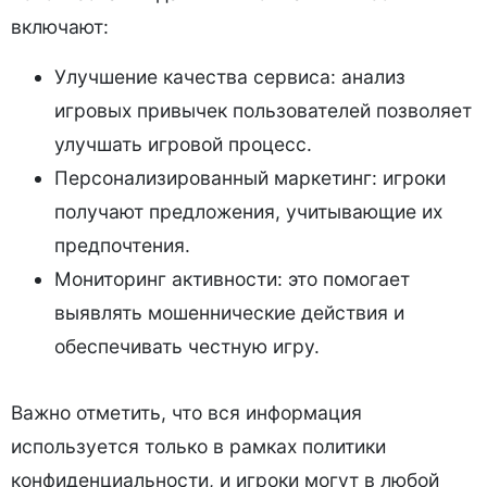
включают:
Улучшение качества сервиса: анализ
игровых привычек пользователей позволяет
улучшать игровой процесс.
Персонализированный маркетинг: игроки
получают предложения, учитывающие их
предпочтения.
Мониторинг активности: это помогает
выявлять мошеннические действия и
обеспечивать честную игру.
Важно отметить, что вся информация
используется только в рамках политики
конфиденциальности, и игроки могут в любой