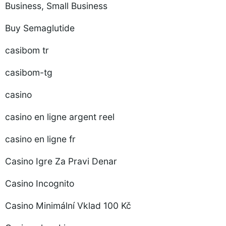
Business, Small Business
Buy Semaglutide
casibom tr
casibom-tg
casino
casino en ligne argent reel
casino en ligne fr
Casino Igre Za Pravi Denar
Casino Incognito
Casino Minimální Vklad 100 Kč