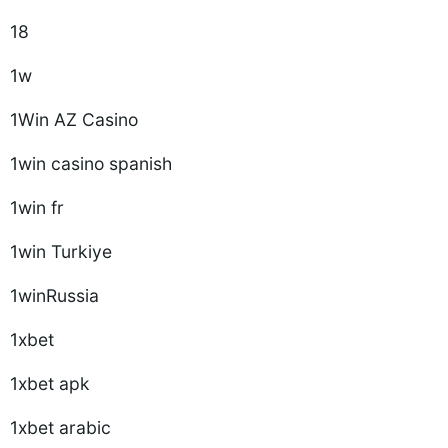
18
1w
1Win AZ Casino
1win casino spanish
1win fr
1win Turkiye
1winRussia
1xbet
1xbet apk
1xbet arabic