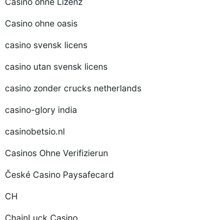
Casino ohne Lizenz
Casino ohne oasis
casino svensk licens
casino utan svensk licens
casino zonder crucks netherlands
casino-glory india
casinobetsio.nl
Casinos Ohne Verifizierun
České Casino Paysafecard
CH
ChainLuck Casino