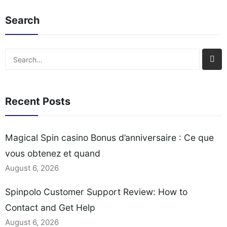
Search
Search
Recent Posts
Magical Spin casino Bonus d’anniversaire : Ce que
vous obtenez et quand
August 6, 2026
Spinpolo Customer Support Review: How to
Contact and Get Help
August 6, 2026