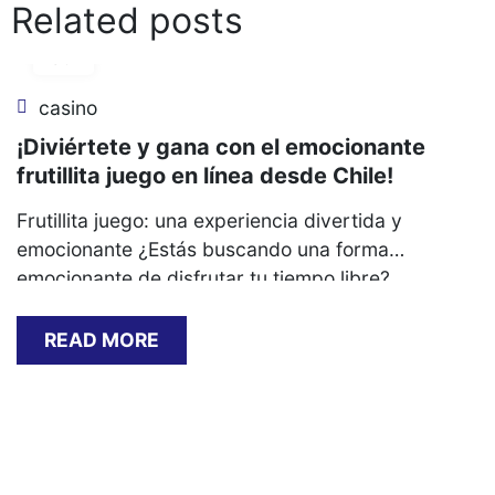
Related posts
17
Jul
casino
¡Diviértete y gana con el emocionante
frutillita juego en línea desde Chile!
Frutillita juego: una experiencia divertida y
emocionante ¿Estás buscando una forma
emocionante de disfrutar tu tiempo libre?
¡Entonces el frutillita juego es perfecto para ti! Este
popular juego de casino en línea te ofrece la
READ MORE
oportunidad de sumergirte en un mundo lleno de
diversión y emoción. Y lo mejor de todo, ¡puedes
jugar desde la[…]