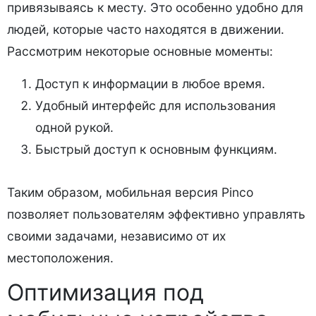
привязываясь к месту. Это особенно удобно для
людей, которые часто находятся в движении.
Рассмотрим некоторые основные моменты:
Доступ к информации в любое время.
Удобный интерфейс для использования
одной рукой.
Быстрый доступ к основным функциям.
Таким образом, мобильная версия Pinco
позволяет пользователям эффективно управлять
своими задачами, независимо от их
местоположения.
Оптимизация под