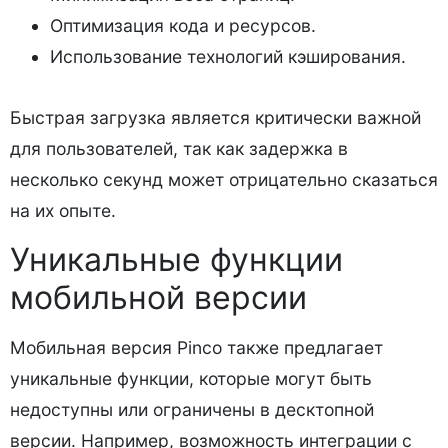
Оптимизация кода и ресурсов.
Использование технологий кэширования.
Быстрая загрузка является критически важной
для пользователей, так как задержка в
несколько секунд может отрицательно сказаться
на их опыте.
Уникальные функции
мобильной версии
Мобильная версия Pinco также предлагает
уникальные функции, которые могут быть
недоступны или ограничены в десктопной
версии. Например, возможность интеграции с