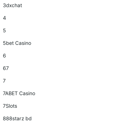
3dxchat
4
5
5bet Casino
6
67
7
7ABET Casino
7Slots
888starz bd