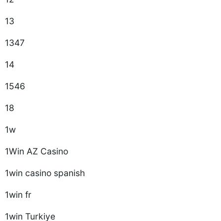
13
1347
14
1546
18
1w
1Win AZ Casino
1win casino spanish
1win fr
1win Turkiye