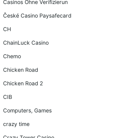
Casinos Ohne Verifizierun
České Casino Paysafecard
CH
ChainLuck Casino
Chemo
Chicken Road
Chicken Road 2
CIB
Computers, Games
crazy time
Crazy Tower Сasino