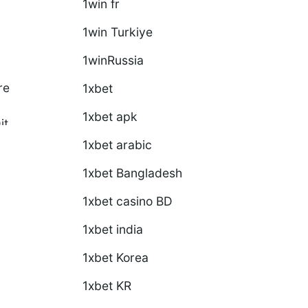
Aug
1win fr
1win Turkiye
Public
Kako odabrati najbolju strategiju za ig
1winRussia
re
Kako odabrati najbolju strategiju za igre na s
1xbet
širok spektar aktivnosti koje uključuju klađenj
1xbet apk
it
specifične zakone i strategije koje igrači mogu 
vjerojatnosti isplate i načina na koji različite i
1xbet arabic
READ MORE
1xbet Bangladesh
1xbet casino BD
1xbet india
1xbet Korea
1xbet KR