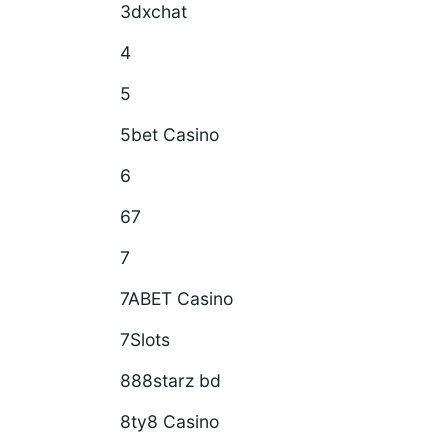
3dxchat
4
5
5bet Casino
6
67
7
7ABET Casino
7Slots
888starz bd
8ty8 Casino