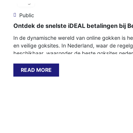
Aug
Public
Ontdek de snelste iDEAL betalingen bij 
In de dynamische wereld van online gokken is he
en veilige goksites. In Nederland, waar de regelge
beschikbaar, waaronder de beste goksites nederl
artikel richt zich op de voordelen van[…]
READ MORE