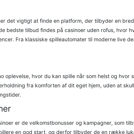
 det vigtigt at finde en platform, der tilbyder en bred
 de bedste tilbud findes på
casinoer uden rofus
, hvor h
encer. Fra klassiske spilleautomater til moderne live de
ino oplevelse, hvor du kan spille når som helst og hvor
erholdning fra komforten af dit eget hjem, uden at skul
ngstider.
ner
asinoer er de velkomstbonusser og kampagner, som til
 spillere en god start, og derfor tilbyder de en række luk