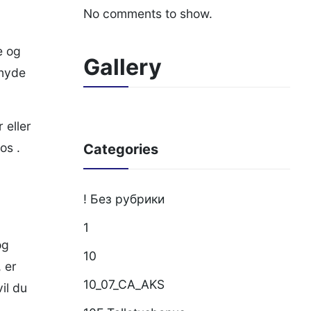
No comments to show.
e og
Gallery
 nyde
 eller
os .
Categories
! Без рубрики
1
og
10
 er
10_07_CA_AKS
il du