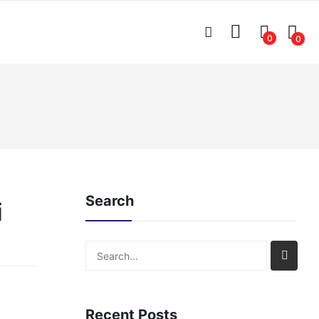
0
0
Search
i
Search
Recent Posts