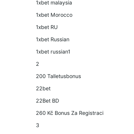
1xbet malaysia
1xbet Morocco
1xbet RU
1xbet Russian
1xbet russian1
2
200 Talletusbonus
22bet
22Bet BD
260 Kč Bonus Za Registraci
3