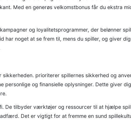
rkant. Med en generøs velkomstbonus får du ekstra midl
kampagner og loyalitetsprogrammer, der belønner spil
d har noget at se frem til, mens du spiller, og giver dig
.
er sikkerheden. prioriterer spillernes sikkerhed og anv
 personlige og finansielle oplysninger. Dette giver dig 
re.
fi. De tilbyder værktøjer og ressourcer til at hjælpe spil
adfærd. Det er vigtigt for at fremme en sund spillekultu