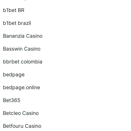
b1bet BR
b1bet brazil
Bananzia Casino
Basswin Casino
bbrbet colombia
bedpage
bedpage.online
Bet365
Betcleo Casino
Betfouru Casino