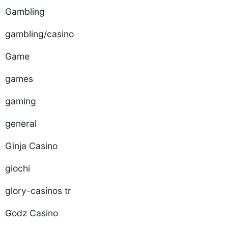
Gambling
gambling/casino
Game
games
gaming
general
Ginja Casino
giochi
glory-casinos tr
Godz Casino