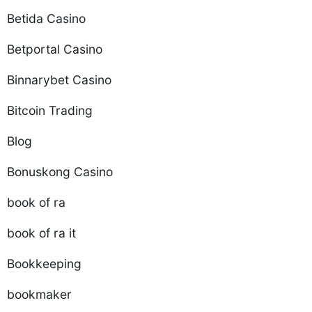
Betida Casino
Betportal Casino
Binnarybet Casino
Bitcoin Trading
Blog
Bonuskong Casino
book of ra
book of ra it
Bookkeeping
bookmaker