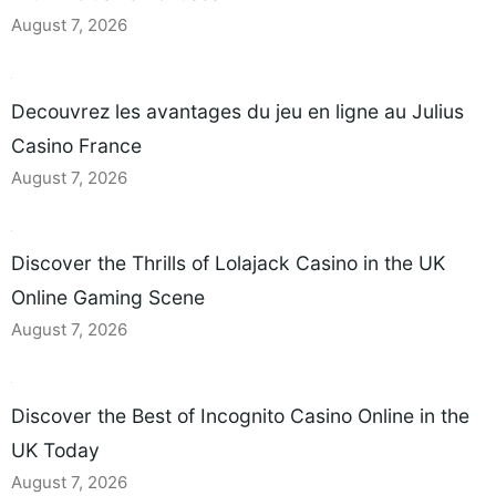
August 7, 2026
Decouvrez les avantages du jeu en ligne au Julius
Casino France
August 7, 2026
Discover the Thrills of Lolajack Casino in the UK
Online Gaming Scene
August 7, 2026
Discover the Best of Incognito Casino Online in the
UK Today
August 7, 2026