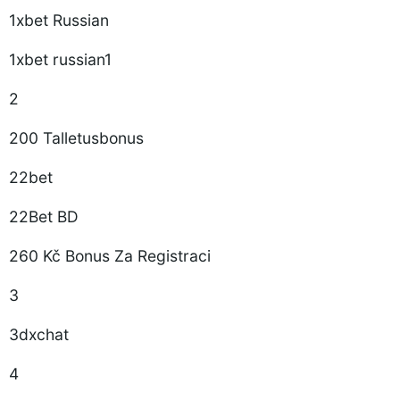
1xbet Russian
1xbet russian1
2
200 Talletusbonus
22bet
22Bet BD
260 Kč Bonus Za Registraci
3
3dxchat
4