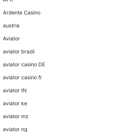
Ardente Casino
austria
Aviator
aviator brazil
aviator casino DE
aviator casino fr
aviator IN
aviator ke
aviator mz
aviator ng