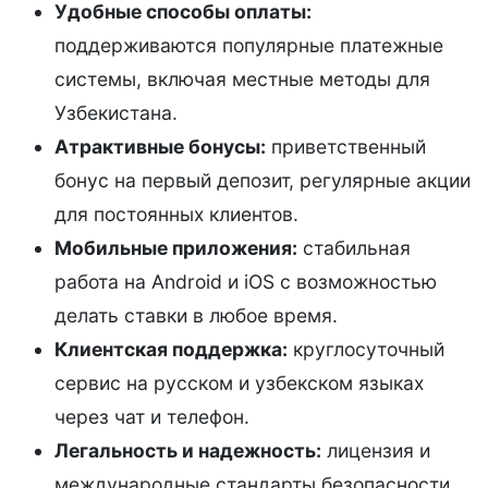
Удобные способы оплаты:
поддерживаются популярные платежные
системы, включая местные методы для
Узбекистана.
Атрактивные бонусы:
приветственный
бонус на первый депозит, регулярные акции
для постоянных клиентов.
Мобильные приложения:
стабильная
работа на Android и iOS с возможностью
делать ставки в любое время.
Клиентская поддержка:
круглосуточный
сервис на русском и узбекском языках
через чат и телефон.
Легальность и надежность:
лицензия и
международные стандарты безопасности.