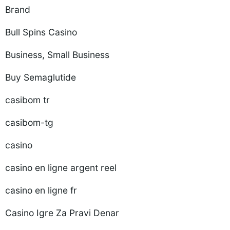
Brand
Bull Spins Casino
Business, Small Business
Buy Semaglutide
casibom tr
casibom-tg
casino
casino en ligne argent reel
casino en ligne fr
Casino Igre Za Pravi Denar