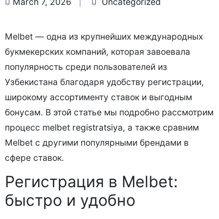
March 7, 2026
Uncategorized
Melbet — одна из крупнейших международных
букмекерских компаний, которая завоевала
популярность среди пользователей из
Узбекистана благодаря удобству регистрации,
широкому ассортименту ставок и выгодным
бонусам. В этой статье мы подробно рассмотрим
процесс
melbet registratsiya
, а также сравним
Melbet с другими популярными брендами в
сфере ставок.
Регистрация в Melbet:
быстро и удобно