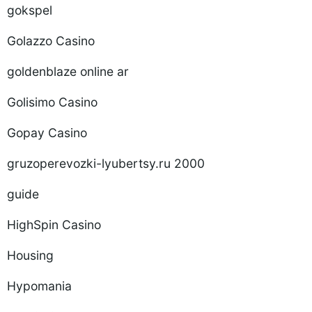
gokspel
Golazzo Casino
goldenblaze online ar
Golisimo Casino
Gopay Casino
gruzoperevozki-lyubertsy.ru 2000
guide
HighSpin Casino
Housing
Hypomania