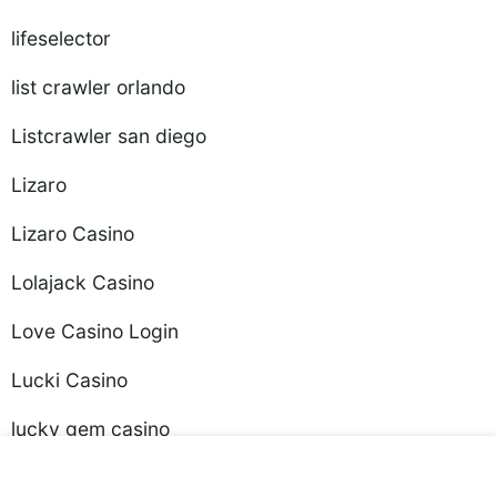
lifeselector
list crawler orlando
Listcrawler san diego
Lizaro
Lizaro Casino
Lolajack Casino
Love Casino Login
Lucki Casino
lucky gem casino
Lussurio Casino