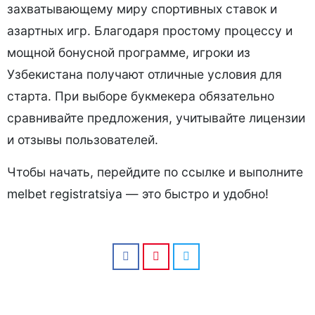
захватывающему миру спортивных ставок и
азартных игр. Благодаря простому процессу и
мощной бонусной программе, игроки из
Узбекистана получают отличные условия для
старта. При выборе букмекера обязательно
сравнивайте предложения, учитывайте лицензии
и отзывы пользователей.
Чтобы начать, перейдите по ссылке и выполните
melbet registratsiya
— это быстро и удобно!