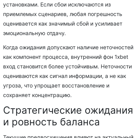
установками. Если сбои исключаются из
приемлемых сценариев, любая погрешность
оценивается как значимый сбой и усиливает
эмоциональную отдачу.
Когда ожидания допускают наличие неточностей
как компонент процесса, внутренний фон 1xbet
вход становится более устойчивым. Неточности
оцениваются как сигнал информации, а не как
угроза, что упрощает восстановление и
сохраняет концентрацию.
Стратегические ожидания
и ровность баланса
Текущие предвосхищения влияют на актуальный