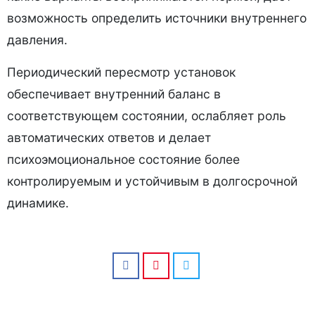
возможность определить источники внутреннего
давления.
Периодический пересмотр установок
обеспечивает внутренний баланс в
соответствующем состоянии, ослабляет роль
автоматических ответов и делает
психоэмоциональное состояние более
контролируемым и устойчивым в долгосрочной
динамике.