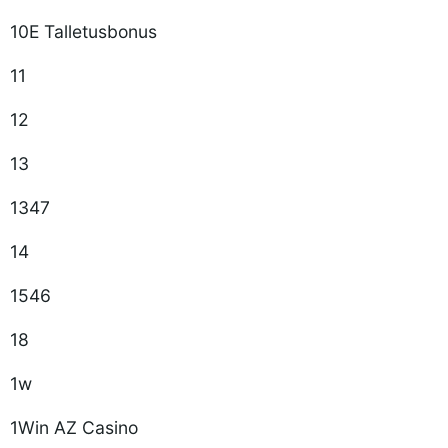
10E Talletusbonus
11
12
13
1347
14
1546
18
1w
1Win AZ Casino