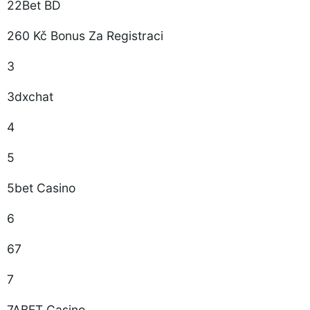
22Bet BD
260 Kč Bonus Za Registraci
3
3dxchat
4
5
5bet Casino
6
67
7
7ABET Casino