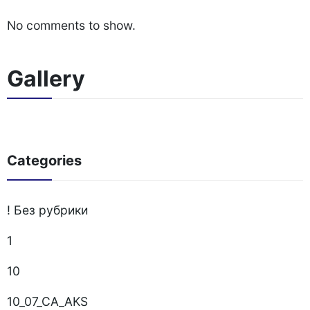
No comments to show.
Gallery
Categories
! Без рубрики
1
10
10_07_CA_AKS