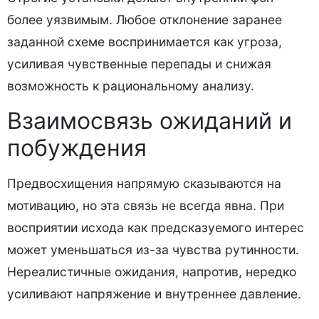
более уязвимым. Любое отклонение заранее
заданной схеме воспринимается как угроза,
усиливая чувственные перепады и снижая
возможность к рациональному анализу.
Взаимосвязь ожиданий и
побуждения
Предвосхищения напрямую сказываются на
мотивацию, но эта связь не всегда явна. При
восприятии исхода как предсказуемого интерес
может уменьшаться из-за чувства рутинности.
Нереалистичные ожидания, напротив, нередко
усиливают напряжение и внутреннее давление.