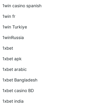
1win casino spanish
1win fr
1win Turkiye
1winRussia
1xbet
1xbet apk
1xbet arabic
1xbet Bangladesh
1xbet casino BD
1xbet india