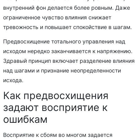
внутренний фон делается более ровным. Даже
ограниченное чувство влияния снижает
тревожность и повышает спокойствие в шагам.
Предвосхищение тотального управления над
исходом нередко заканчивается к напряжению.
Здравый принцип включает разделение влияния
над шагами и признание неопределенности
исхода.
Как предвосхищения
задают восприятие к
ошибкам
Восприятие к сбоям во многом задается