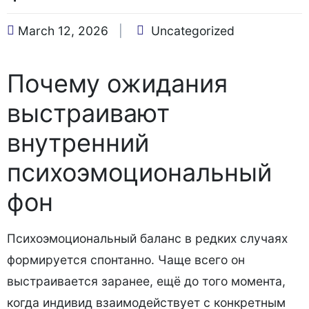
March 12, 2026
Uncategorized
Почему ожидания
выстраивают
внутренний
психоэмоциональный
фон
Психоэмоциональный баланс в редких случаях
формируется спонтанно. Чаще всего он
выстраивается заранее, ещё до того момента,
когда индивид взаимодействует с конкретным