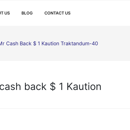
T US
BLOG
CONTACT US
 Mr Cash Back $ 1 Kaution Traktandum-40
cash back $ 1 Kaution