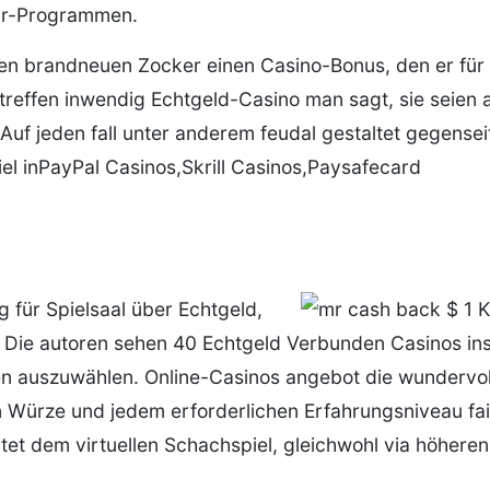
Star-Programmen.
den brandneuen Zocker einen Casino-Bonus, den er für 
treffen inwendig Echtgeld-Casino man sagt, sie seien 
uf jeden fall unter anderem feudal gestaltet gegensei
el inPayPal Casinos,Skrill Casinos,Paysafecard
 für Spielsaal über Echtgeld,
. Die autoren sehen 40 Echtgeld Verbunden Casinos in
ten auszuwählen. Online-Casinos angebot die wundervol
 Würze und jedem erforderlichen Erfahrungsniveau fair
et dem virtuellen Schachspiel, gleichwohl via höheren