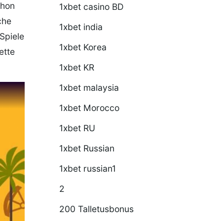
chon
1xbet casino BD
che
1xbet india
Spiele
1xbet Korea
ette
1xbet KR
1xbet malaysia
1xbet Morocco
1xbet RU
1xbet Russian
1xbet russian1
2
200 Talletusbonus