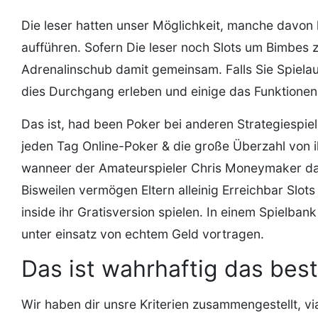
Die leser hatten unser Möglichkeit, manche davon h
aufführen. Sofern Die leser noch Slots um Bimbes
Adrenalinschub damit gemeinsam. Falls Sie Spiel
dies Durchgang erleben und einige das Funktionen 
Das ist, had been Poker bei anderen Strategiespiel
jeden Tag Online-Poker & die große Überzahl von i
wanneer der Amateurspieler Chris Moneymaker das
Bisweilen vermögen Eltern alleinig Erreichbar Slots
inside ihr Gratisversion spielen. In einem Spielba
unter einsatz von echtem Geld vortragen.
Das ist wahrhaftig das bes
Wir haben dir unsre Kriterien zusammengestellt, v