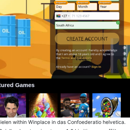
elen within Winplace in das Confoederatio helvetica.