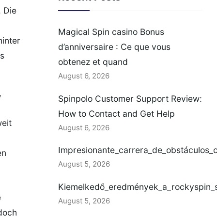
. Die
Magical Spin casino Bonus
inter
d’anniversaire : Ce que vous
ss
obtenez et quand
August 6, 2026
,
Spinpolo Customer Support Review:
How to Contact and Get Help
eit
August 6, 2026
Impresionante_carrera_de_obstáculos_
en
August 5, 2026
Kiemelkedő_eredmények_a_rockyspin_se
e
August 5, 2026
 doch