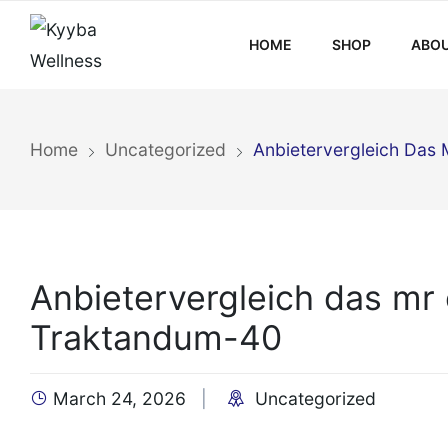
HOME
SHOP
ABOU
Home
Uncategorized
Anbietervergleich Das
Anbietervergleich das mr 
Traktandum-40
March 24, 2026
Uncategorized