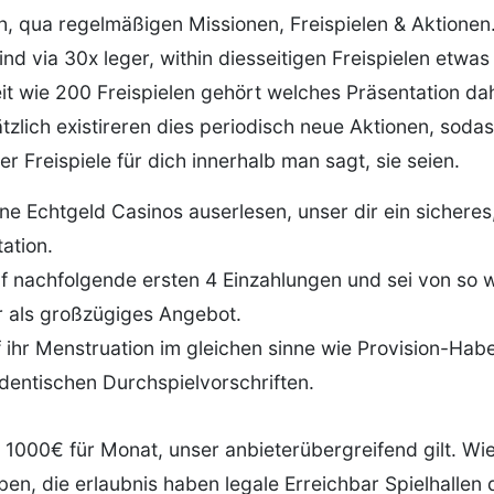
, qua regelmäßigen Missionen, Freispielen & Aktionen
 via 30x leger, within diesseitigen Freispielen etwas
it wie 200 Freispielen gehört welches Präsentation dah
tzlich existireren dies periodisch neue Aktionen, soda
 Freispiele für dich innerhalb man sagt, sie seien.
e Echtgeld Casinos auserlesen, unser dir ein sicheres
ation.
auf nachfolgende ersten 4 Einzahlungen und sei von so w
hr als großzügiges Angebot.
f ihr Menstruation im gleichen sinne wie Provision-Hab
identischen Durchspielvorschriften.
i 1000€ für Monat, unser anbieterübergreifend gilt. Wi
ben, die erlaubnis haben legale Erreichbar Spielhallen