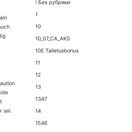
! Без рубрики
1
ein
10
auch
tig
10_07_CA_AKS
10E Talletusbonus
11
12
13
side
1347
l
 sei.
14
1546