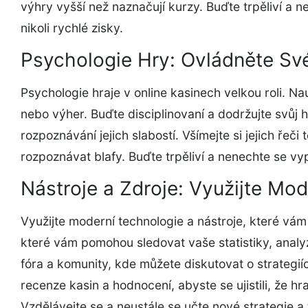
výhry vyšší než naznačují kurzy. Buďte trpěliví a
nikoli rychlé zisky.
Psychologie Hry: Ovládněte S
Psychologie hraje v online kasinech velkou roli. Na
nebo výher. Buďte disciplinovaní a dodržujte svůj 
rozpoznávání jejich slabostí. Všímejte si jejich řeč
rozpoznávat blafy. Buďte trpěliví a nenechte se vy
Nástroje a Zdroje: Využijte Mo
Využijte moderní technologie a nástroje, které vám 
které vám pomohou sledovat vaše statistiky, analyz
fóra a komunity, kde můžete diskutovat o strategiíc
recenze kasin a hodnocení, abyste se ujistili, že 
Vzdělávejte se a neustále se učte nové strategie a 