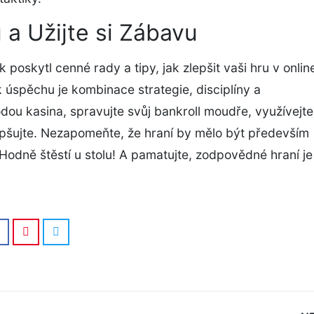
 a Užijte si Zábavu
poskytl cenné rady a tipy, jak zlepšit vaši hru v onlin
 úspěchu je kombinace strategie, disciplíny a
dou kasina, spravujte svůj bankroll moudře, využívejte
epšujte. Nezapomeňte, že hraní by mělo být především
 Hodně štěstí u stolu! A pamatujte, zodpovědné hraní j