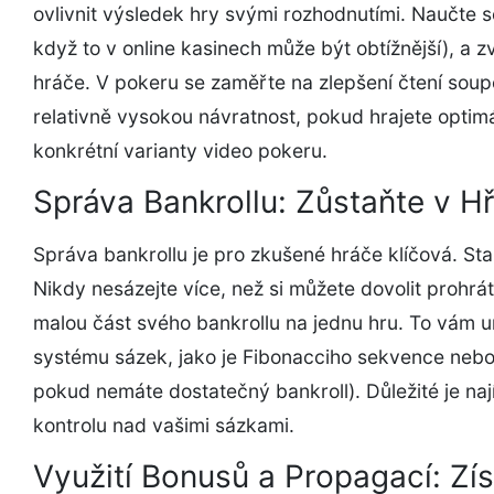
ovlivnit výsledek hry svými rozhodnutími. Naučte se 
když to v online kasinech může být obtížnější), a z
hráče. V pokeru se zaměřte na zlepšení čtení soupe
relativně vysokou návratnost, pokud hrajete optimá
konkrétní varianty video pokeru.
Správa Bankrollu: Zůstaňte v H
Správa bankrollu je pro zkušené hráče klíčová. Sta
Nikdy nesázejte více, než si můžete dovolit prohrá
malou část svého bankrollu na jednu hru. To vám umo
systému sázek, jako je Fibonacciho sekvence nebo 
pokud nemáte dostatečný bankroll). Důležité je na
kontrolu nad vašimi sázkami.
Využití Bonusů a Propagací: Zí