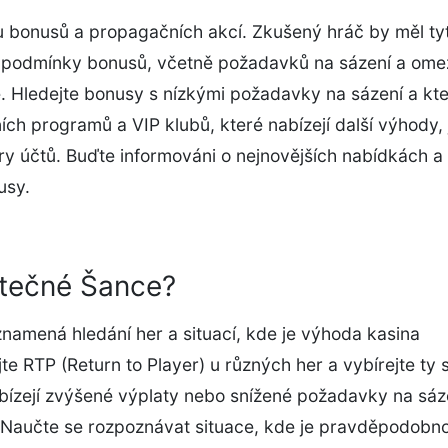
du bonusů a propagačních akcí. Zkušený hráč by měl ty
te podmínky bonusů, včetně požadavků na sázení a ome
. Hledejte bonusy s nízkými požadavky na sázení a kte
ních programů a VIP klubů, které nabízejí další výhody,
y účtů. Buďte informováni o nejnovějších nabídkách a
usy.
utečné Šance?
namená hledání her a situací, kde je výhoda kasina
 RTP (Return to Player) u různých her a vybírejte ty 
bízejí zvýšené výplaty nebo snížené požadavky na sáz
. Naučte se rozpoznávat situace, kde je pravděpodobn