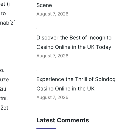
t (i
Scene
pro
August 7, 2026
nabízí
Discover the Best of Incognito
Casino Online in the UK Today
August 7, 2026
o.
Experience the Thrill of Spindog
ouze
Casino Online in the UK
ití
August 7, 2026
tní,
ržet
Latest Comments