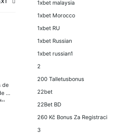
EXT
1xbet malaysia
1xbet Morocco
1xbet RU
06
1xbet Russian
Aug
1xbet russian1
Uncategorized
2
Spinpolo Customer Support Review: H
200 Talletusbonus
s de
Contents Assessing Spinpolo’s Customer Sup
22bet
de la
Successfully Common Support Scenarios and 
du
Prepare Payment Methods and Withdrawal Timi
22Bet BD
Assessing Spinpolo’s Customer Support Channe
question is usually which contact[…]
260 Kč Bonus Za Registraci
READ MORE
3