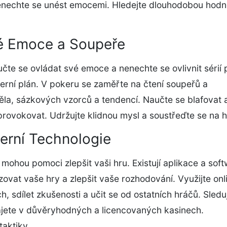
 nenechte se unést emocemi. Hledejte dlouhodobou hodn
vé Emoce a Soupeře
učte se ovládat své emoce a nenechte se ovlivnit sérií 
herní plán. V pokeru se zaměřte na čtení soupeřů a
i těla, sázkových vzorců a tendencí. Naučte se blafovat 
provokovat. Udržujte klidnou mysl a soustřeďte se na h
derní Technologie
mohou pomoci zlepšit vaši hru. Existují aplikace a soft
ovat vaše hry a zlepšit vaše rozhodování. Využijte onl
h, sdílet zkušenosti a učit se od ostatních hráčů. Sledu
hrajete v důvěryhodných a licencovaných kasinech.
taktiky.