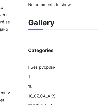
No comments to show.
to
zení
Gallery
ré se
 jako
Categories
! Без рубрики
1
s
10
ení. V
10_07_CA_AKS
ost