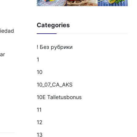
Categories
riedad
! Без рубрики
zar
1
10
10_07_CA_AKS
10E Talletusbonus
11
12
13