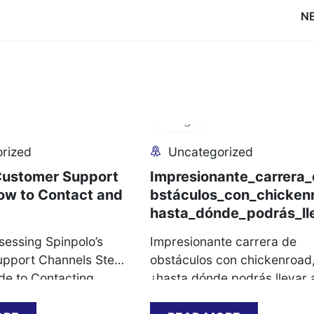
N
05
Aug
rized
Uncategorized
Customer Support
Impresionante_carrera
ow to Contact and
bstáculos_con_chicken
hasta_dónde_podrás_ll
sessing Spinpolo’s
Impresionante carrera de
pport Channels Step-
obstáculos con chickenroad
de to Contacting
¿hasta dónde podrás llevar a
ccessfully Common
gallina sin accidente La