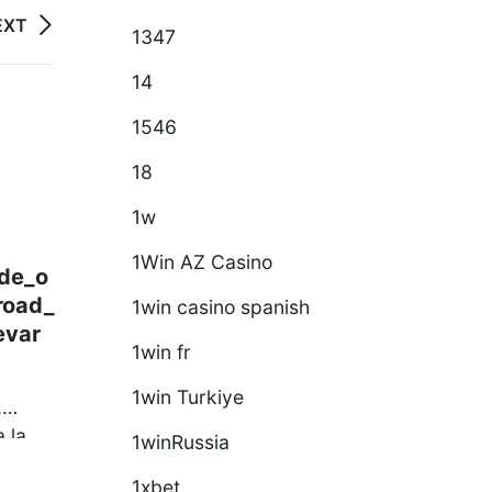
EXT
1347
14
1546
05
18
Aug
1w
Uncategorized
1Win AZ Casino
_de_o
Kiemelkedő_eredmények_a_
road_
rockyspin_segítségével_a_h
1win casino spanish
evar
atékonyabb_sportteljesí
1win fr
Kiemelkedő eredmények a
1win Turkiye
,
rockyspin segítségével a
 la
hatékonyabb sportteljesítményhez
1winRussia
és a jobb egészséghez A
1xbet