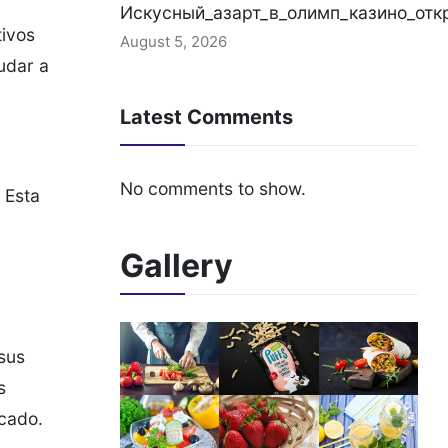
Искусный_азарт_в_олимп_казино_отк
tivos
August 5, 2026
udar a
Latest Comments
No comments to show.
 Esta
Gallery
 sus
s
rcado.