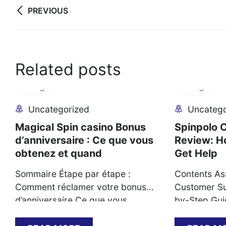
Post
PREVIOUS
navigation
Related posts
06
06
Aug
Aug
Uncategorized
Uncatego
Magical Spin casino Bonus
Spinpolo 
d’anniversaire : Ce que vous
Review: H
obtenez et quand
Get Help
Sommaire Étape par étape :
Contents As
Comment réclamer votre bonus
Customer Su
d’anniversaire Ce que vous
by-Step Gui
recevez : types de bonus et
Support Su