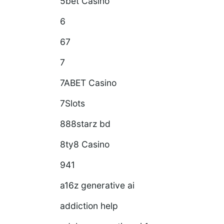
5bet Casino
6
67
7
7ABET Casino
7Slots
888starz bd
8ty8 Casino
941
a16z generative ai
addiction help