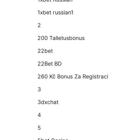
1xbet russian1
2
200 Talletusbonus
22bet
22Bet BD
260 Kč Bonus Za Registraci
3
3dxchat
4
5