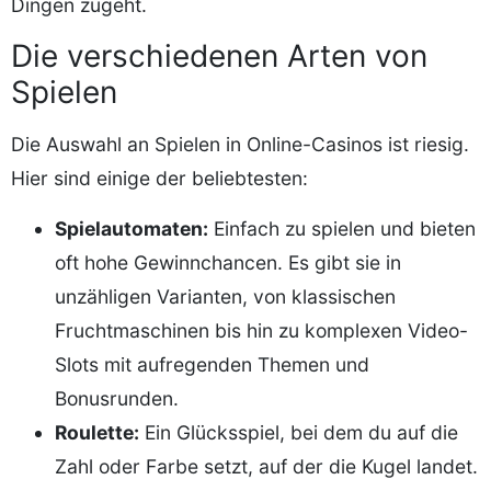
Dingen zugeht.
Die verschiedenen Arten von
Spielen
Die Auswahl an Spielen in Online-Casinos ist riesig.
Hier sind einige der beliebtesten:
Spielautomaten:
Einfach zu spielen und bieten
oft hohe Gewinnchancen. Es gibt sie in
unzähligen Varianten, von klassischen
Fruchtmaschinen bis hin zu komplexen Video-
Slots mit aufregenden Themen und
Bonusrunden.
Roulette:
Ein Glücksspiel, bei dem du auf die
Zahl oder Farbe setzt, auf der die Kugel landet.