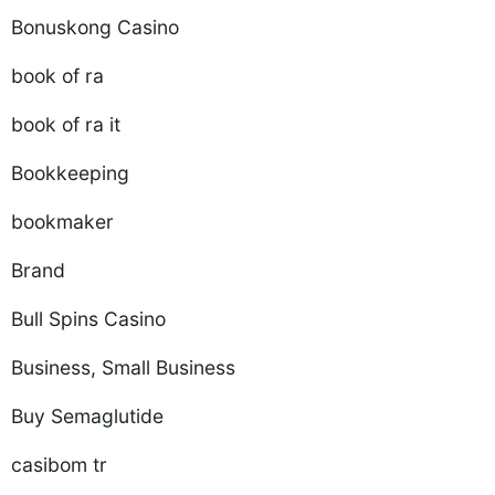
Bonuskong Casino
book of ra
book of ra it
Bookkeeping
bookmaker
Brand
Bull Spins Casino
Business, Small Business
Buy Semaglutide
casibom tr