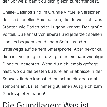
der Schweiz, damit du dich gleich zurechtfindest.
Online-Casinos sind im Grunde virtuelle Versionen
der traditionellen Spielbanken, die du vielleicht aus
Städten wie Baden oder Lugano kennst. Der große
Vorteil: Du kannst von überall und jederzeit spielen
– sei es bequem von deinem Sofa aus oder
unterwegs auf deinem Smartphone. Aber bevor du
dich ins Vergnügen stürzt, gibt es ein paar wichtige
Dinge zu beachten. Wenn du dich jemals gefragt
hast, wo du die besten kulturellen Erlebnisse in der
Schweiz finden kannst, dann schau dir doch mal
spinbara
an. Es ist immer gut, einen Ausgleich zum
Glücksspiel zu haben!
Die Grundlagen: Was ist