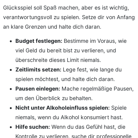
Glücksspiel soll Spaß machen, aber es ist wichtig,
verantwortungsvoll zu spielen. Setze dir von Anfang
an klare Grenzen und halte dich daran.
Budget festlegen:
Bestimme im Voraus, wie
viel Geld du bereit bist zu verlieren, und
überschreite dieses Limit niemals.
Zeitlimits setzen:
Lege fest, wie lange du
spielen möchtest, und halte dich daran.
Pausen einlegen:
Mache regelmäßige Pausen,
um den Überblick zu behalten.
Nicht unter Alkoholeinfluss spielen:
Spiele
niemals, wenn du Alkohol konsumiert hast.
Hilfe suchen:
Wenn du das Gefühl hast, die
Kontrolle zu verlieren, suche dir professionelle