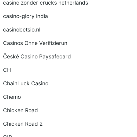
casino zonder crucks netherlands
casino-glory india
casinobetsio.nl
Casinos Ohne Verifizierun
České Casino Paysafecard
CH
ChainLuck Casino
Chemo
Chicken Road
Chicken Road 2