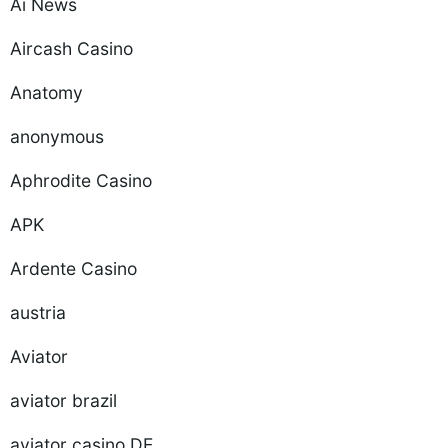
Ai News
Aircash Casino
Anatomy
anonymous
Aphrodite Casino
APK
Ardente Casino
austria
Aviator
aviator brazil
aviator casino DE