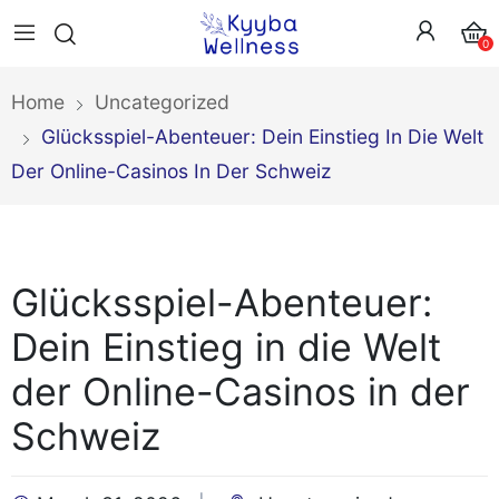
0
Home
Uncategorized
Glücksspiel-Abenteuer: Dein Einstieg In Die Welt
Der Online-Casinos In Der Schweiz
Glücksspiel-Abenteuer:
Dein Einstieg in die Welt
der Online-Casinos in der
Schweiz