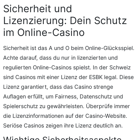
Sicherheit und
Lizenzierung: Dein Schutz
im Online-Casino
Sicherheit ist das A und O beim Online-Glücksspiel.
Achte darauf, dass du nur in lizenzierten und
regulierten Online-Casinos spielst. In der Schweiz
sind Casinos mit einer Lizenz der ESBK legal. Diese
Lizenz garantiert, dass das Casino strenge
Auflagen erfüllt, um Fairness, Datenschutz und
Spielerschutz zu gewährleisten. Überprüfe immer
die Lizenzinformationen auf der Casino-Website.
Seriöse Casinos zeigen ihre Lizenz deutlich an.