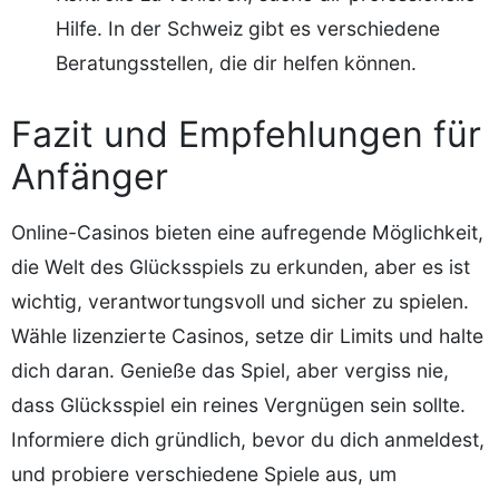
Hilfe. In der Schweiz gibt es verschiedene
Beratungsstellen, die dir helfen können.
Fazit und Empfehlungen für
Anfänger
Online-Casinos bieten eine aufregende Möglichkeit,
die Welt des Glücksspiels zu erkunden, aber es ist
wichtig, verantwortungsvoll und sicher zu spielen.
Wähle lizenzierte Casinos, setze dir Limits und halte
dich daran. Genieße das Spiel, aber vergiss nie,
dass Glücksspiel ein reines Vergnügen sein sollte.
Informiere dich gründlich, bevor du dich anmeldest,
und probiere verschiedene Spiele aus, um