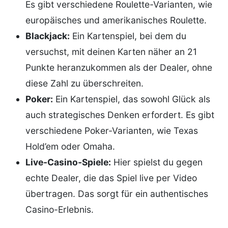
Es gibt verschiedene Roulette-Varianten, wie
europäisches und amerikanisches Roulette.
Blackjack:
Ein Kartenspiel, bei dem du
versuchst, mit deinen Karten näher an 21
Punkte heranzukommen als der Dealer, ohne
diese Zahl zu überschreiten.
Poker:
Ein Kartenspiel, das sowohl Glück als
auch strategisches Denken erfordert. Es gibt
verschiedene Poker-Varianten, wie Texas
Hold’em oder Omaha.
Live-Casino-Spiele:
Hier spielst du gegen
echte Dealer, die das Spiel live per Video
übertragen. Das sorgt für ein authentisches
Casino-Erlebnis.