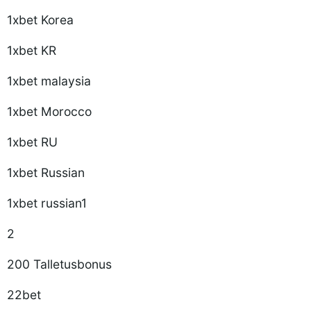
1xbet Korea
1xbet KR
1xbet malaysia
1xbet Morocco
1xbet RU
1xbet Russian
1xbet russian1
2
200 Talletusbonus
22bet