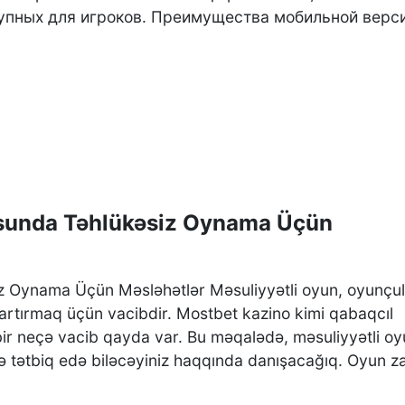
тупных для игроков. Преимущества мобильной верс
osunda Təhlükəsiz Oynama Üçün
z Oynama Üçün Məsləhətlər Məsuliyyətli oyun, oyunçul
 artırmaq üçün vacibdir. Mostbet kazino kimi qabaqcıl
 bir neçə vacib qayda var. Bu məqalədə, məsuliyyətli o
cə tətbiq edə biləcəyiniz haqqında danışacağıq. Oyun z