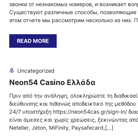
звонки от незнакомых номеров, и возникает вопр
Существуют различные способы, позволяющие бе
этом отчете мы рассмотрим несколько из них. П
READ MORE
Uncategorized
Neon54 Casino Ελλάδα
Πριν από την ανάληψη, ολοκληρώστε τη διαδικασ
διεύθυνσης και πιθανώς αποδεικτικό της μεθόδο
24/7 υποστήριξη https://neon54cas.gr/sign-in/ δ
είναι άμεσες και χωρίς χρεώσεις, ξεκινώντας από
Neteller, Jeton, MiFinity, Paysafecard,[...]