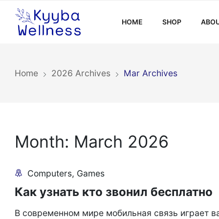
HOME
SHOP
ABOU
Home
2026 Archives
Mar Archives
Month:
March 2026
Computers, Games
Как узнать кто звонил бесплатно
В современном мире мобильная связь играет в