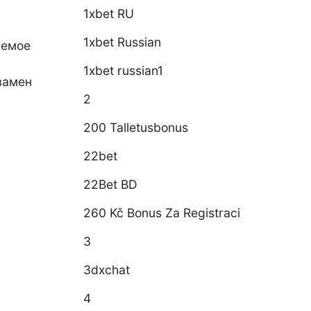
1xbet RU
1xbet Russian
уемое
1xbet russian1
замен
2
200 Talletusbonus
22bet
22Bet BD
260 Kč Bonus Za Registraci
3
3dxchat
4