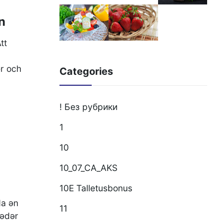
n
tt
er och
Categories
! Без рубрики
1
10
10_07_CA_AKS
10E Talletusbonus
da ən
11
qədər