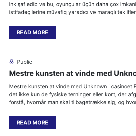
inkişaf edib və bu, oyunçular üçün daha çox imkanl
istifadəçilərinə müvafiq yaradıcı və maraqlı təkliflə
READ MORE
Public
Mestre kunsten at vinde med Unkno
Mestre kunsten at vinde med Unknown i casinoet Fors
det ikke kun de fysiske terninger eller kort, der afg
forstå, hvornår man skal tilbagetrække sig, og hvo
READ MORE