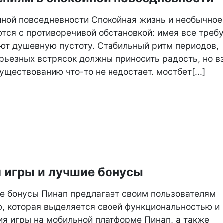
ной повседневности Спокойная жизнь и необычное
тся с противоречивой обстановкой: имея все треб
ют душевную пустоту. Стабильный ритм периодов,
рьезных встрясок должны приносить радость, но в
ществованию что-то не недостает. мостбет[...]
я игры и лучшие бонусы
ие бонусы Пинап предлагает своим пользователям
, которая выделяется своей функциональностью и
ия игры на мобильной платформе Пинап, а также