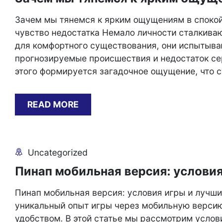
Зачем мы тянемся к ярким ощущениям в спокой
чувство недостатка Немало личности сталкиваю
для комфортного существования, они испытыва
прогнозируемые происшествия и недостаток се
этого формируется загадочное ощущение, что су
READ MORE
Uncategorized
Пинап мобильная версия: услови
Пинап мобильная версия: условия игры и лучш
уникальный опыт игры через мобильную версию
удобством. В этой статье мы рассмотрим услов