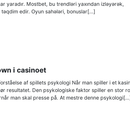
ar yaradır. Mostbet, bu trendləri yaxından izləyərək,
r təqdim edir. Oyun sahələri, bonuslar[...]
wn i casinoet
tåelse af spillets psykologi Når man spiller i et kasin
ør resultatet. Den psykologiske faktor spiller en stor rol
rnår man skal presse på. At mestre denne psykologi[...