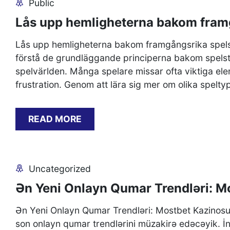
Public
Lås upp hemligheterna bakom fram
Lås upp hemligheterna bakom framgångsrika spelst
förstå de grundläggande principerna bakom spelst
spelvärlden. Många spelare missar ofta viktiga eleme
frustration. Genom att lära sig mer om olika speltyp
READ MORE
Uncategorized
Ən Yeni Onlayn Qumar Trendləri: M
Ən Yeni Onlayn Qumar Trendləri: Mostbet Kazinos
son onlayn qumar trendlərini müzakirə edəcəyik. İ