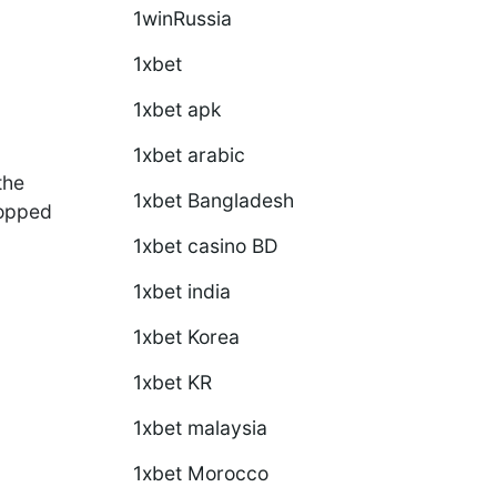
1winRussia
1xbet
1xbet apk
1xbet arabic
the
1xbet Bangladesh
topped
1xbet casino BD
1xbet india
1xbet Korea
1xbet KR
1xbet malaysia
1xbet Morocco