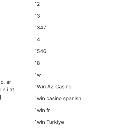
12
13
1347
14
1546
18
1w
o, er
1Win AZ Casino
le i at
]
1win casino spanish
1win fr
1win Turkiye