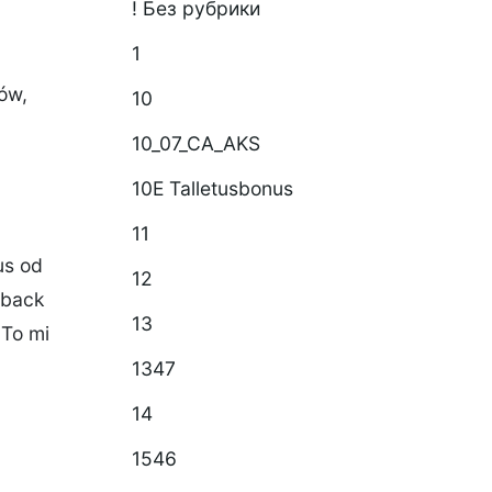
! Без рубрики
1
ów,
10
10_07_CA_AKS
10E Talletusbonus
11
us od
12
hback
13
 To mi
1347
14
1546