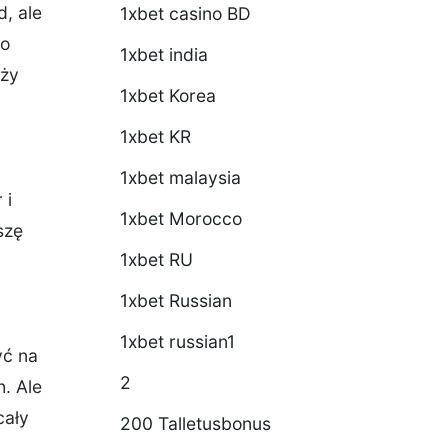
, ale
1xbet casino BD
Co
1xbet india
uży
1xbet Korea
1xbet KR
1xbet malaysia
 i
1xbet Morocco
szę
1xbet RU
1xbet Russian
1xbet russian1
yć na
2
. Ale
cały
200 Talletusbonus