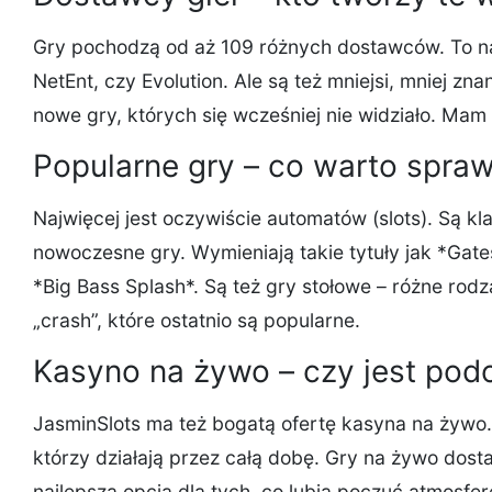
Gry pochodzą od aż 109 różnych dostawców. To na
NetEnt, czy Evolution. Ale są też mniejsi, mniej zn
nowe gry, których się wcześniej nie widziało. Mam 
Popularne gry – co warto spra
Najwięcej jest oczywiście automatów (slots). Są k
nowoczesne gry. Wymieniają takie tytuły jak *Gat
*Big Bass Splash*. Są też gry stołowe – różne rodza
„crash”, które ostatnio są popularne.
Kasyno na żywo – czy jest po
JasminSlots ma też bogatą ofertę kasyna na żywo
którzy działają przez całą dobę. Gry na żywo dosta
najlepsza opcja dla tych, co lubią poczuć atmosf