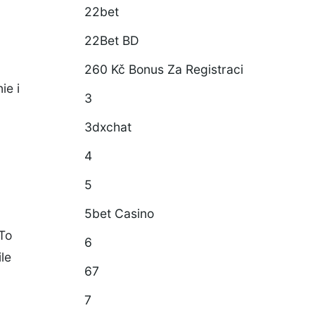
22bet
22Bet BD
260 Kč Bonus Za Registraci
ie i
3
3dxchat
4
5
5bet Casino
To
6
le
67
7