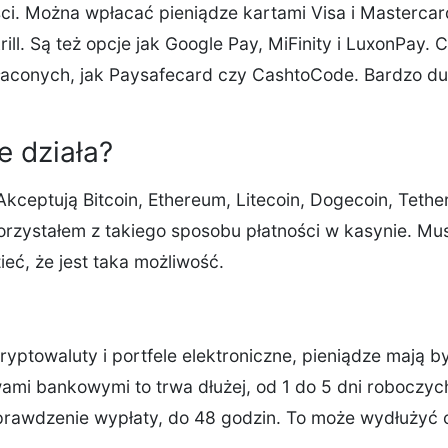
ci. Można wpłacać pieniądze kartami Visa i Mastercard
rill. Są też opcje jak Google Pay, MiFinity i LuxonPay. 
łaconych, jak Paysafecard czy CashtoCode. Bardzo d
e działa?
ceptują Bitcoin, Ethereum, Litecoin, Dogecoin, Tether
korzystałem z takiego sposobu płatności w kasynie. Mu
ieć, że jest taka możliwość.
 kryptowaluty i portfele elektroniczne, pieniądze mają b
wami bankowymi to trwa dłużej, od 1 do 5 dni roboczych
prawdzenie wypłaty, do 48 godzin. To może wydłużyć 