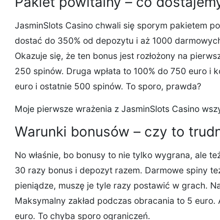
Pakiet powitalny – co dostajem
JasminSlots Casino chwali się sporym pakietem p
dostać do 350% od depozytu i aż 1000 darmowych s
Okazuje się, że ten bonus jest rozłożony na pierw
250 spinów. Druga wpłata to 100% do 750 euro i k
euro i ostatnie 500 spinów. To sporo, prawda?
Moje pierwsze wrażenia z JasminSlots Casino wszy
Warunki bonusów – czy to trudn
No właśnie, bo bonusy to nie tylko wygrana, ale te
30 razy bonus i depozyt razem. Darmowe spiny też
pieniądze, muszę je tyle razy postawić w grach. Na 
Maksymalny zakład podczas obracania to 5 euro
euro. To chyba sporo ograniczeń.