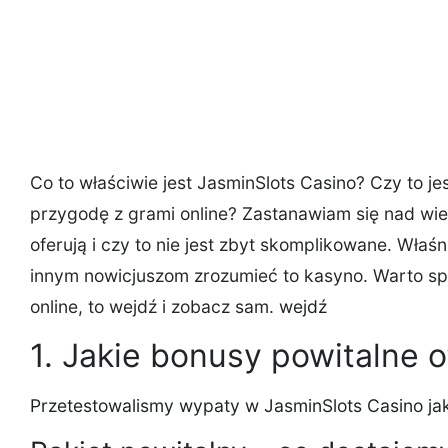
Co to właściwie jest JasminSlots Casino? Czy to j
przygodę z grami online? Zastanawiam się nad wie
oferują i czy to nie jest zbyt skomplikowane. Właś
innym nowicjuszom zrozumieć to kasyno. Warto spr
online, to wejdź i zobacz sam.
wejdź
1. Jakie bonusy powitalne 
Przetestowalismy wypaty w JasminSlots Casino ja