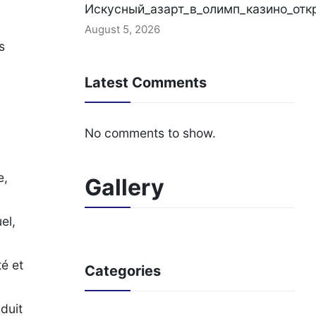
Искусный_азарт_в_олимп_казино_отк
August 5, 2026
s
Latest Comments
No comments to show.
e,
Gallery
el,
té et
Categories
duit