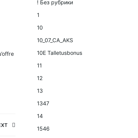
! Без рубрики
1
10
10_07_CA_AKS
10E Talletusbonus
’offre
11
12
13
1347
14
EXT
1546