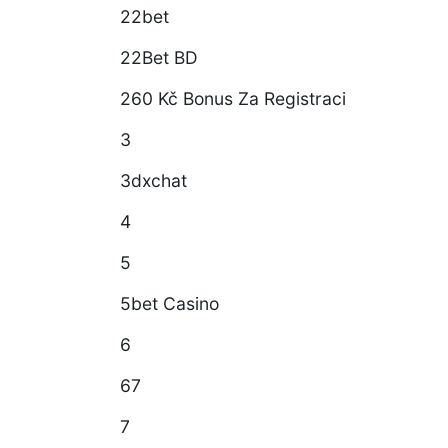
22bet
22Bet BD
260 Kč Bonus Za Registraci
3
3dxchat
4
5
5bet Casino
6
67
7