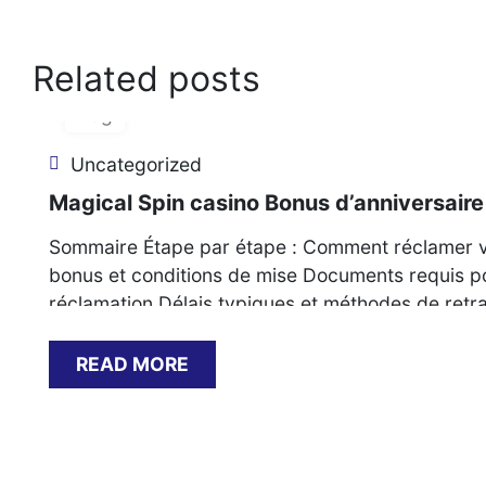
Related posts
06
Aug
Uncategorized
Magical Spin casino Bonus d’anniversaire
Sommaire Étape par étape : Comment réclamer vo
bonus et conditions de mise Documents requis pour
réclamation Délais typiques et méthodes de retr
casino Étape par étape : Comment[…]
READ MORE