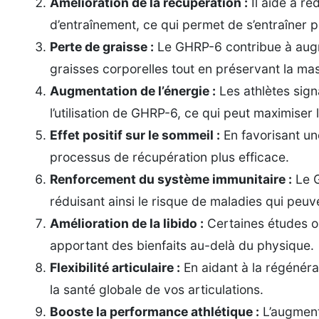
Amélioration de la récupération :
Il aide à ré
d’entraînement, ce qui permet de s’entraîner 
Perte de graisse :
Le GHRP-6 contribue à augme
graisses corporelles tout en préservant la ma
Augmentation de l’énergie :
Les athlètes sign
l’utilisation de GHRP-6, ce qui peut maximiser
Effet positif sur le sommeil :
En favorisant un
processus de récupération plus efficace.
Renforcement du système immunitaire :
Le G
réduisant ainsi le risque de maladies qui peuv
Amélioration de la libido :
Certaines études o
apportant des bienfaits au-delà du physique.
Flexibilité articulaire :
En aidant à la régénérat
la santé globale de vos articulations.
Booste la performance athlétique :
L’augment