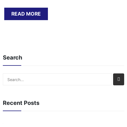
requis pour valider l’offre Problèmes courants et
solutions lors de la réclamation Délais typiques et
READ MORE
méthodes de retrait des gains Comparaison avec
les autres promotions du casino Étape par étape :
Comment[…]
Search
Search
Recent Posts