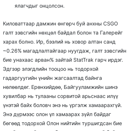
ялагчдыг онцолсон.
Киловаттаар дамжин өнгөрч буй анхны CSGO
галт зэвсгийн нөхцөл байдал болон та Галерейг
харах болно. Ир, бээлий нь ховор алтан санд
~0.26% магадлалтайгаар нуугдаж, галт зэвсгийн
бие унахаас арван% зайтай StatTrak гарч ирдэг.
Эдгээр элэгдлийн тооцоо нь тодорхой
гадаргуугийн үнийн жагсаалтад байнга
нөлөөлдөг. Ерөнхийдөө, Байгууламжийн шинэ
хувилбар нь тулааны сорвитой арьснаас илүү
үнэтэй байх боловч энэ нь үргэлж хамаарахгүй.
Энэ дүрмээс олон үл хамаарах зүйл байдаг
бөгөөд тодорхой Олон нийтийн туршигдсан бие