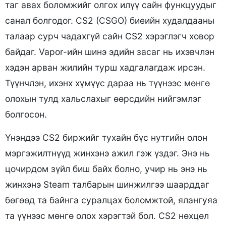
таг авах боломжийг олгох илүү сайн функцуудыг
санал болгодог. CS2 (CSGO) биеийн худалдааны
талаар сурч чадахгүй сайн CS2 хэрэглэгч ховор
байдаг. Vapor-ийн шинэ эдийн засаг нь ихэвчлэн
хэдэн арван жилийн турш хадгалагдаж ирсэн.
Түүнчлэн, ихэнх хүмүүс дараа нь түүнээс мөнгө
олохын тулд хальслахыг өөрсдийн нийгэмлэг
болгосон.
Үнэндээ CS2 биржийг тухайн бүс нутгийн олон
мэргэжилтнүүд жинхэнэ ажил гэж үздэг. Энэ нь
цочирдом зүйл биш байх болно, учир нь энэ нь
жинхэнэ Steam талбарын шинжилгээ шаарддаг
бөгөөд та байнга суралцах боломжтой, ялангуяа
та үүнээс мөнгө олох хэрэгтэй бол. CS2 нөхцөл