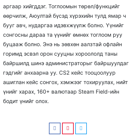
аргаар хийгддэг. Тоглоомын төрөл/функцийг
өөрчилж, Аюултай бүсэд хүрэхийн тулд ямар ч
бууг авч, нударгаа идэвхжүүлж болно. Үүнийг
сонгосны дараа та үүнийг өмнөх тоглоом руу
буцааж болно. Энэ нь зөвхөн аалзтай офлайн
горимд эсвэл орон сууцны хороололд таны
байршилд шинэ администраторыг байршуулдаг
гэдгийг анхаарна уу. CS2 кейс тооцоолуур
ашиглан кейс сонгох, хэмжээг тохируулах, нийт
үнийг харах, 160+ валютаар Steam Field-ийн
бодит үнийг олох.