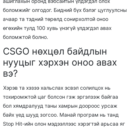
ашиглахын оронд вэбсайтын үлдэгдэл олох
боломжийг олгодог. Бидний бүх бэлэг цуглуулсны
ачаар та тэдний төрөлд сонирхолтой оноо
өгөхийн тулд 100 хувь үнэгүй үлдэгдэл авах
боломжтой болно.
CSGO нөхцөл байдлын
нууцыг хэрхэн оноо авах
вэ?
Хэрэв та хэзээ хальслах эсвэл солилцох нь
тохиромжтой цаг болсон гэж эргэлзэж байгаа
бол хямдралууд таны хамрын доороос урсаж
байх үед шууд зогсоо. Манай програм нь танд
Stop Hit-ийн олон мэдээллээс хэрэгтэй арьсаа яг