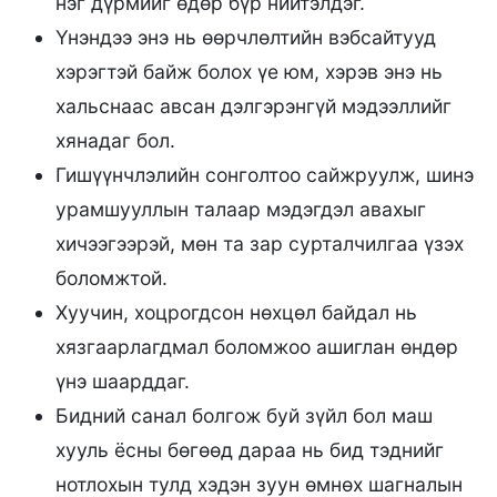
нэг дүрмийг өдөр бүр нийтэлдэг.
Үнэндээ энэ нь өөрчлөлтийн вэбсайтууд
хэрэгтэй байж болох үе юм, хэрэв энэ нь
хальснаас авсан дэлгэрэнгүй мэдээллийг
хянадаг бол.
Гишүүнчлэлийн сонголтоо сайжруулж, шинэ
урамшууллын талаар мэдэгдэл авахыг
хичээгээрэй, мөн та зар сурталчилгаа үзэх
боломжтой.
Хуучин, хоцрогдсон нөхцөл байдал нь
хязгаарлагдмал боломжоо ашиглан өндөр
үнэ шаарддаг.
Бидний санал болгож буй зүйл бол маш
хууль ёсны бөгөөд дараа нь бид тэднийг
нотлохын тулд хэдэн зуун өмнөх шагналын