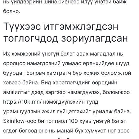
нь үйлдвэрийн шинэ биенээс илүү үнэтэй байж
болно.
Түүхээс итгэмжлэгдсэн
тоглогчдод зориулагдсан
Их хэмжээний үнэгүй бэлэг авах магадлал нь
оролцоо нэмэгдсэний улмаас ерөнхийдөө шууд
буурдаг боловч хамтрагч бүр хожих боломжтой
хэвээр байна. Бид хэрэглэгчдийг өөрсдийн
амжилтыг дээд зэргээр нэмэгдүүлэх, боломжоо
https://10k.mn/
нэмэгдүүлэхийн тулд
урамшууллын ажил гүйцэтгэхийг уриалж байна.
Skinflow-оос би тогтмол 100 хувь үнэгүй бэлэг
өгдөг бөгөөд энэ нь манай бүх хүмүүст нэг зоос