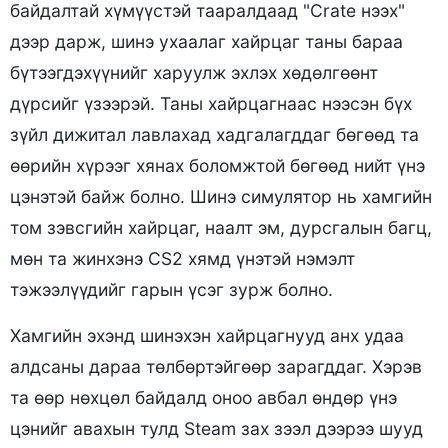
байдалтай хүмүүстэй тааралдаад "Crate нээх"
дээр дарж, шинэ ухаалаг хайрцаг таны бараа
бүтээгдэхүүнийг харуулж эхлэх хөдөлгөөнт
дүрсийг үзээрэй. Таны хайрцагнаас нээсэн бүх
зүйл дижитал лавлахад хадгалагддаг бөгөөд та
өөрийн хүрээг хянах боломжтой бөгөөд нийт үнэ
цэнэтэй байж болно. Шинэ симулятор нь хамгийн
том зэвсгийн хайрцаг, наалт эм, дурсгалын багц,
мөн та жинхэнэ CS2 хямд үнэтэй нэмэлт
тэжээлүүдийг гарын үсэг зурж болно.
Хамгийн эхэнд шинэхэн хайрцагнууд анх удаа
алдсаны дараа төлбөртэйгөөр зарагддаг. Хэрэв
та өөр нөхцөл байдалд оноо авбал өндөр үнэ
цэнийг авахын тулд Steam зах зээл дээрээ шууд