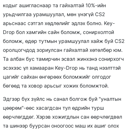
кодыг ашигласнаар та гайхалтай 10%-ийн
урьдчилгаа урамшуулал, мөн үнэгүй CS2
арьснаас сэтгэл хөдлөлийг эдлэх болно. Key-
Drop бол хамгийн сайн боломж, сонирхолтой
боломж, өдөр тутмын урамшуулал хайж буй CS2
оролцогчдод зориулсан гайхалтай хөтөлбөр юм.
Та албан бус тамирчин эсвэл жинхэнэ сонирхогч
эсэхээс үл хамааран Key-Drop нь танд нээлттэй
цагийг сайхан өнгөрөөх боломжийг олгодог
бөгөөд та ховор арьсыг хожих боломжтой.
Эдгээр бүх зүйлс нь санал болгож буй "уналтын
цөөрөм"-өөс хасагдсан тул өдрийн турш
өөрчлөгддөг. Хэрэв хожигдлын сан өөрчлөгдвөл
та шинээр буурсан оноогоос маш их ашиг олох