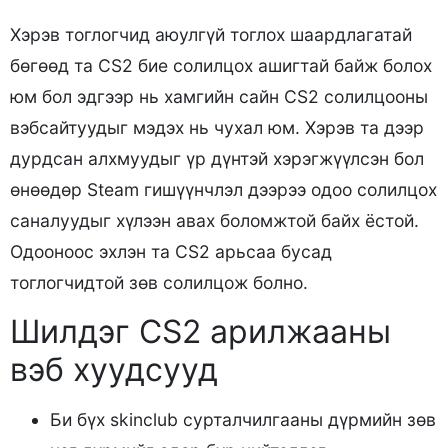
Хэрэв тоглогчид аюулгүй тоглох шаардлагатай
бөгөөд та CS2 бие солилцох ашигтай байж болох
юм бол эдгээр нь хамгийн сайн CS2 солилцооны
вэбсайтуудыг мэдэх нь чухал юм. Хэрэв та дээр
дурдсан алхмуудыг үр дүнтэй хэрэгжүүлсэн бол
өнөөдөр Steam гишүүнчлэл дээрээ одоо солилцох
саналуудыг хүлээн авах боломжтой байх ёстой.
Одооноос эхлэн та CS2 арьсаа бусад
тоглогчидтой зөв солилцож болно.
Шилдэг CS2 арилжааны
вэб хуудсууд
Би бүх skinclub сурталчилгааны дүрмийн зөв