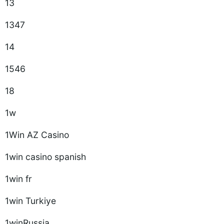
13
1347
14
1546
18
1w
1Win AZ Casino
1win casino spanish
1win fr
1win Turkiye
1winRussia