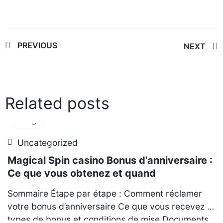
Post
PREVIOUS
NEXT
navigation
Related posts
06
Aug
Uncategorized
Magical Spin casino Bonus d’anniversaire :
Ce que vous obtenez et quand
Sommaire Étape par étape : Comment réclamer
votre bonus d’anniversaire Ce que vous recevez :
types de bonus et conditions de mise Documents