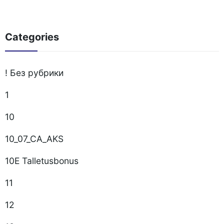
Categories
! Без рубрики
1
10
10_07_CA_AKS
10E Talletusbonus
11
12