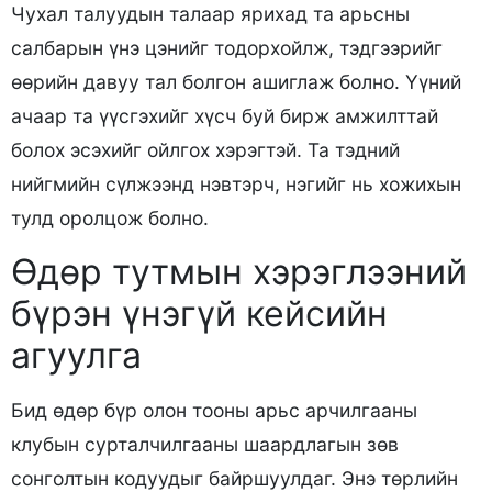
Чухал талуудын талаар ярихад та арьсны
салбарын үнэ цэнийг тодорхойлж, тэдгээрийг
өөрийн давуу тал болгон ашиглаж болно. Үүний
ачаар та үүсгэхийг хүсч буй бирж амжилттай
болох эсэхийг ойлгох хэрэгтэй. Та тэдний
нийгмийн сүлжээнд нэвтэрч, нэгийг нь хожихын
тулд оролцож болно.
Өдөр тутмын хэрэглээний
бүрэн үнэгүй кейсийн
агуулга
Бид өдөр бүр олон тооны арьс арчилгааны
клубын сурталчилгааны шаардлагын зөв
сонголтын кодуудыг байршуулдаг. Энэ төрлийн