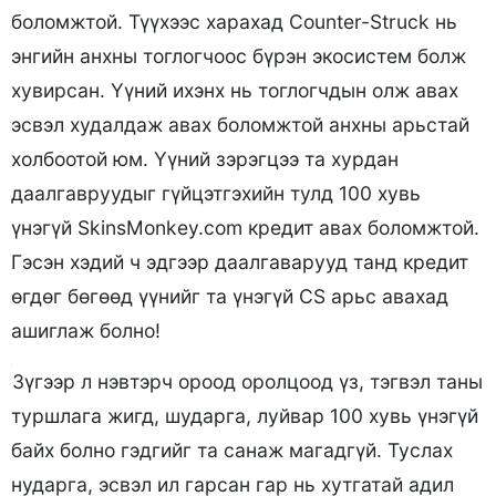
боломжтой. Түүхээс харахад Counter-Struck нь
энгийн анхны тоглогчоос бүрэн экосистем болж
хувирсан. Үүний ихэнх нь тоглогчдын олж авах
эсвэл худалдаж авах боломжтой анхны арьстай
холбоотой юм. Үүний зэрэгцээ та хурдан
даалгавруудыг гүйцэтгэхийн тулд 100 хувь
үнэгүй SkinsMonkey.com кредит авах боломжтой.
Гэсэн хэдий ч эдгээр даалгаварууд танд кредит
өгдөг бөгөөд үүнийг та үнэгүй CS арьс авахад
ашиглаж болно!
Зүгээр л нэвтэрч ороод оролцоод үз, тэгвэл таны
туршлага жигд, шударга, луйвар 100 хувь үнэгүй
байх болно гэдгийг та санаж магадгүй. Туслах
нударга, эсвэл ил гарсан гар нь хутгатай адил