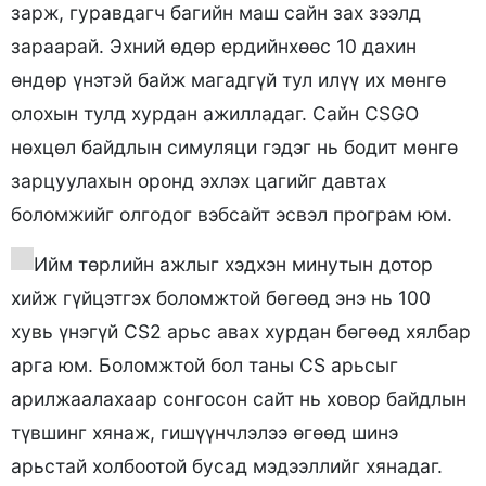
зарж, гуравдагч багийн маш сайн зах зээлд
зараарай. Эхний өдөр ердийнхөөс 10 дахин
өндөр үнэтэй байж магадгүй тул илүү их мөнгө
олохын тулд хурдан ажилладаг. Сайн CSGO
нөхцөл байдлын симуляци гэдэг нь бодит мөнгө
зарцуулахын оронд эхлэх цагийг давтах
боломжийг олгодог вэбсайт эсвэл програм юм.
Ийм төрлийн ажлыг хэдхэн минутын дотор
хийж гүйцэтгэх боломжтой бөгөөд энэ нь 100
хувь үнэгүй CS2 арьс авах хурдан бөгөөд хялбар
арга юм. Боломжтой бол таны CS арьсыг
арилжаалахаар сонгосон сайт нь ховор байдлын
түвшинг хянаж, гишүүнчлэлээ өгөөд шинэ
арьстай холбоотой бусад мэдээллийг хянадаг.