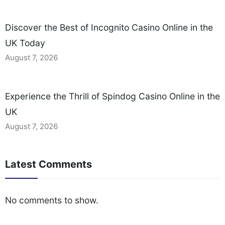
Discover the Best of Incognito Casino Online in the
UK Today
August 7, 2026
Experience the Thrill of Spindog Casino Online in the
UK
August 7, 2026
Latest Comments
No comments to show.