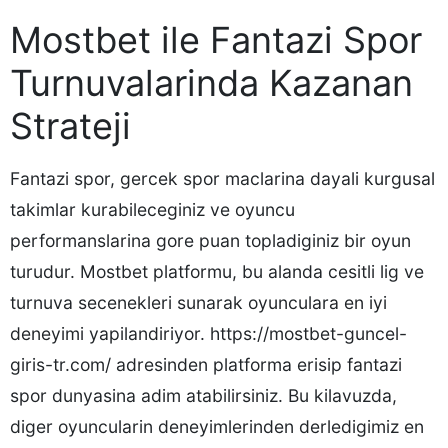
Mostbet ile Fantazi Spor
Turnuvalarinda Kazanan
Strateji
Fantazi spor, gercek spor maclarina dayali kurgusal
takimlar kurabileceginiz ve oyuncu
performanslarina gore puan topladiginiz bir oyun
turudur. Mostbet platformu, bu alanda cesitli lig ve
turnuva secenekleri sunarak oyunculara en iyi
deneyimi yapilandiriyor. https://mostbet-guncel-
giris-tr.com/ adresinden platforma erisip fantazi
spor dunyasina adim atabilirsiniz. Bu kilavuzda,
diger oyuncularin deneyimlerinden derledigimiz en