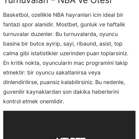
Basketbol, ozellikle NBA hayranlari icin ideal bir
fantazi spor alanidir. Mostbet, gunluk ve haftalik
turnuvalar duzenler. Bu turnuvalarda, oyuncu
basina bir butce ayirip, sayi, ribaund, asist, top
calma gibi istatistikler uzerinden puan toplarsiniz.
En kritik nokta, oyuncularin mac programini takip
etmektir: bir oyuncu sakatlanirsa veya
dinlendirilirse, puansiz kalabilirsiniz. Bu nedenle,
guvenilir kaynaklardan son dakika haberlerini
kontrol etmek onemlidir.