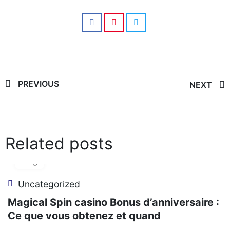
Post
PREVIOUS
NEXT
navigation
Related posts
06
Aug
Uncategorized
Magical Spin casino Bonus d’anniversaire :
Ce que vous obtenez et quand