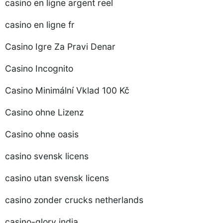
casino en ligne argent reel
casino en ligne fr
Casino Igre Za Pravi Denar
Casino Incognito
Casino Minimální Vklad 100 Kč
Casino ohne Lizenz
Casino ohne oasis
casino svensk licens
casino utan svensk licens
casino zonder crucks netherlands
casino-glory india