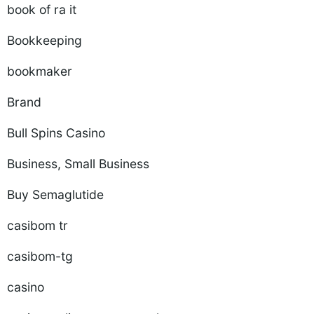
book of ra it
Bookkeeping
bookmaker
Brand
Bull Spins Casino
Business, Small Business
Buy Semaglutide
casibom tr
casibom-tg
casino