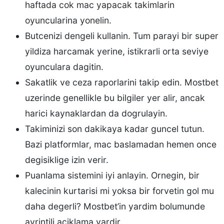
haftada cok mac yapacak takimlarin
oyuncularina yonelin.
Butcenizi dengeli kullanin. Tum parayi bir super
yildiza harcamak yerine, istikrarli orta seviye
oyunculara dagitin.
Sakatlik ve ceza raporlarini takip edin. Mostbet
uzerinde genellikle bu bilgiler yer alir, ancak
harici kaynaklardan da dogrulayin.
Takiminizi son dakikaya kadar guncel tutun.
Bazi platformlar, mac baslamadan hemen once
degisiklige izin verir.
Puanlama sistemini iyi anlayin. Ornegin, bir
kalecinin kurtarisi mi yoksa bir forvetin gol mu
daha degerli? Mostbet’in yardim bolumunde
ayrintili aciklama vardir.