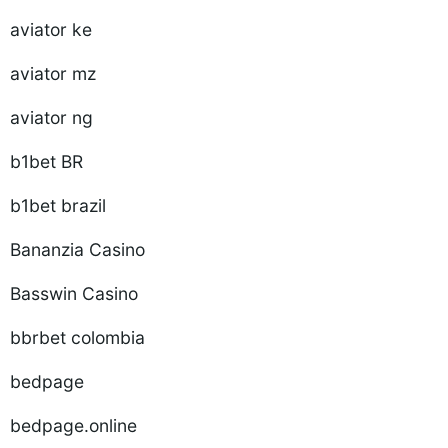
aviator ke
aviator mz
aviator ng
b1bet BR
b1bet brazil
Bananzia Casino
Basswin Casino
bbrbet colombia
bedpage
bedpage.online