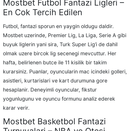
Mostbet Futbol Fantazi Ligleri –
En Cok Tercih Edilen
Futbol, fantazi sporun en yaygin oldugu daldir.
Mostbet uzerinde, Premier Lig, La Liga, Serie A gibi
buyuk liglerin yani sira, Turk Super Lig’i de dahil
olmak uzere bircok lig secenegi mevcuttur. Her
hafta, belirlenen butce ile 11 kisilik bir takim
kurarsiniz. Puanlar, oyuncularin mac icindeki golleri,
asistleri, kurtarislari ve kart durumuna gore
hesaplanir. Deneyimli oyuncular, fikstur
yogunlugunu ve oyuncu formunu analiz ederek
karar verir.
Mostbet Basketbol Fantazi
Turnuvalari – NBA ve Otesi