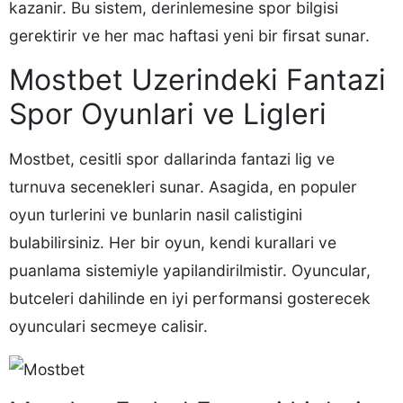
kazanir. Bu sistem, derinlemesine spor bilgisi
gerektirir ve her mac haftasi yeni bir firsat sunar.
Mostbet Uzerindeki Fantazi
Spor Oyunlari ve Ligleri
Mostbet, cesitli spor dallarinda fantazi lig ve
turnuva secenekleri sunar. Asagida, en populer
oyun turlerini ve bunlarin nasil calistigini
bulabilirsiniz. Her bir oyun, kendi kurallari ve
puanlama sistemiyle yapilandirilmistir. Oyuncular,
butceleri dahilinde en iyi performansi gosterecek
oyunculari secmeye calisir.