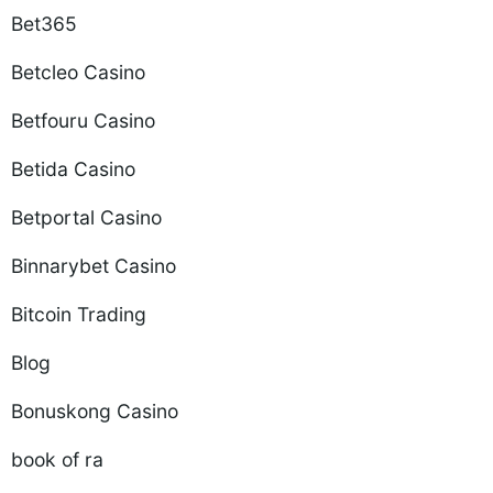
Bet365
Betcleo Casino
Betfouru Casino
Betida Casino
Betportal Casino
Binnarybet Casino
Bitcoin Trading
Blog
Bonuskong Casino
book of ra