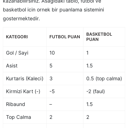
kazanabilirsiniz. Asagidaki tablo, futbol ve
basketbol icin ornek bir puanlama sistemini
gostermektedir.
BASKETBOL
KATEGORI
FUTBOL PUAN
PUAN
Gol / Sayi
10
1
Asist
5
1.5
Kurtaris (Kaleci)
3
0.5 (top calma)
Kirmizi Kart (-)
-5
-2 (faul)
Ribaund
–
1.5
Top Calma
2
2