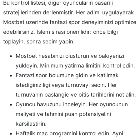
Bu kontrol listesi, diger oyuncularin basarili
stratejilerinden derlenmistir. Her adimi uygulayarak
Mostbet uzerinde fantazi spor deneyiminizi optimize
edebilirsiniz. Islem sirasi onemlidir: once
bilgi
toplayin, sonra secim yapin.
Mostbet hesabinizi olusturun ve bakiyenizi
yukleyin. Minimum yatirma limitini kontrol edin.
Fantazi spor bolumune gidin ve katilmak
istediginiz ligi veya turnuvayi secin. Her
turnuvanin baslangic ve bitis tarihlerini not alin.
Oyuncu havuzunu inceleyin. Her oyuncunun
maliyeti ve tahmini puan potansiyelini
karsilastirin.
Haftalik mac programini kontrol edin. Ayni