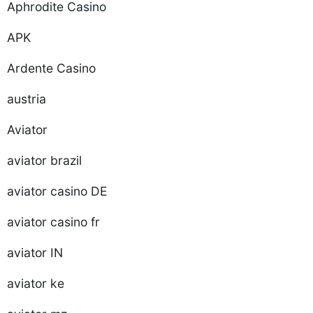
Aphrodite Casino
APK
Ardente Casino
austria
Aviator
aviator brazil
aviator casino DE
aviator casino fr
aviator IN
aviator ke