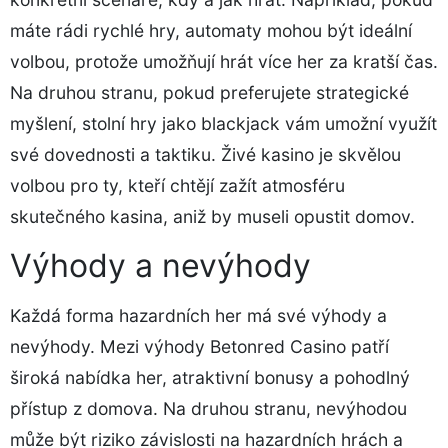
máte rádi rychlé hry, automaty mohou být ideální
volbou, protože umožňují hrát více her za kratší čas.
Na druhou stranu, pokud preferujete strategické
myšlení, stolní hry jako blackjack vám umožní využít
své dovednosti a taktiku. Živé kasino je skvělou
volbou pro ty, kteří chtějí zažít atmosféru
skutečného kasina, aniž by museli opustit domov.
Výhody a nevýhody
Každá forma hazardních her má své výhody a
nevýhody. Mezi výhody Betonred Casino patří
široká nabídka her, atraktivní bonusy a pohodlný
přístup z domova. Na druhou stranu, nevýhodou
může být riziko závislosti na hazardních hrách a