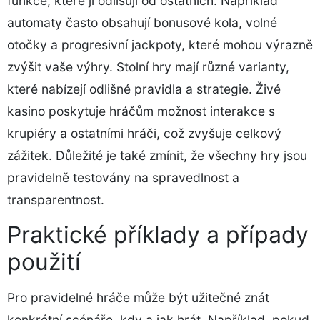
funkce, které ji odlišují od ostatních. Například
automaty často obsahují bonusové kola, volné
otočky a progresivní jackpoty, které mohou výrazně
zvýšit vaše výhry. Stolní hry mají různé varianty,
které nabízejí odlišné pravidla a strategie. Živé
kasino poskytuje hráčům možnost interakce s
krupiéry a ostatními hráči, což zvyšuje celkový
zážitek. Důležité je také zmínit, že všechny hry jsou
pravidelně testovány na spravedlnost a
transparentnost.
Praktické příklady a případy
použití
Pro pravidelné hráče může být užitečné znát
konkrétní scénáře, kdy a jak hrát. Například, pokud