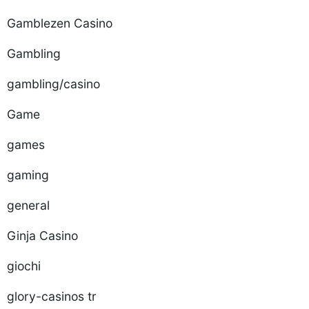
Gamblezen Casino
Gambling
gambling/casino
Game
games
gaming
general
Ginja Casino
giochi
glory-casinos tr