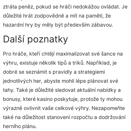
ztráta peněz, pokud se hráči nedokážou ovládat. Je
důležité hrát zodpovědně a mít na paměti, že
hazardní hry by měly být především zábavou.
Další poznatky
Pro hráče, kteří chtějí maximalizovat své šance na
výhru, existuje několik tipů a triků. Například, je
dobré se seznámit s pravidly a strategiemi
jednotlivých her, abyste mohli lépe plánovat své
tahy. Také je důležité sledovat aktuální nabídky a
bonusy, které kasino poskytuje, protože ty mohou
výrazně ovlivnit vaše celkové výhry. Nezapomeňte
také na důležitost stanovení rozpočtu a dodržování
herního plánu.