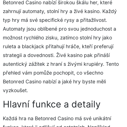
Betonred Casino nabízí širokou škálu her, které
zahrnují automaty, stolní hry a živé kasino. Každý
typ hry má své specifické rysy a přitažlivost.
Automaty jsou oblíbené pro svou jednoduchost a
možnost rychlého zisku, zatímco stolní hry jako
ruleta a blackjack přitahují hráče, kteří preferují
strategii a dovednosti. Živé kasino pak přináší
autentický zážitek z hraní s živými krupiéry. Tento
přehled vám pomůže pochopit, co všechno
Betonred Casino nabízí a jaké hry byste měli
vyzkoušet.
Hlavní funkce a detaily
Každá hra na Betonred Casino má své unikátní