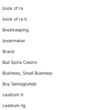
book of ra
book of ra it
Bookkeeping
bookmaker
Brand
Bull Spins Casino
Business, Small Business
Buy Semaglutide
casibom tr
casibom-tg