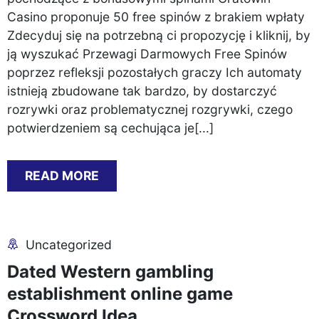
Casino proponuje 50 free spinów z brakiem wpłaty
Zdecyduj się na potrzebną ci propozycję i kliknij, by
ją wyszukać Przewagi Darmowych Free Spinów
poprzez refleksji pozostałych graczy Ich automaty
istnieją zbudowane tak bardzo, by dostarczyć
rozrywki oraz problematycznej rozgrywki, czego
potwierdzeniem są cechująca je[...]
READ MORE
Uncategorized
Dated Western gambling
establishment online game
Crossword Idea