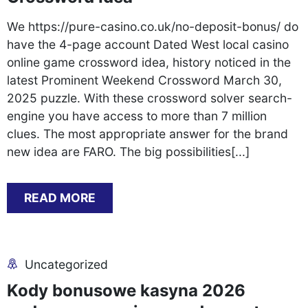
We https://pure-casino.co.uk/no-deposit-bonus/ do
have the 4-page account Dated West local casino
online game crossword idea, history noticed in the
latest Prominent Weekend Crossword March 30,
2025 puzzle. With these crossword solver search-
engine you have access to more than 7 million
clues. The most appropriate answer for the brand
new idea are FARO. The big possibilities[...]
READ MORE
Uncategorized
Kody bonusowe kasyna 2026