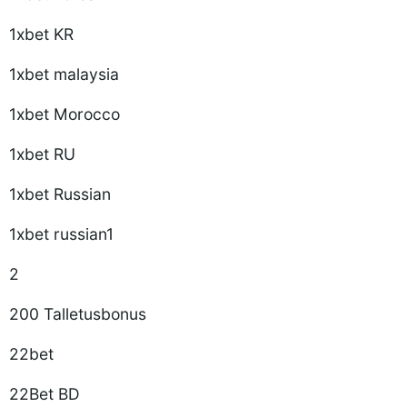
1xbet KR
1xbet malaysia
1xbet Morocco
1xbet RU
1xbet Russian
1xbet russian1
2
200 Talletusbonus
22bet
22Bet BD