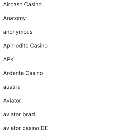
Aircash Casino
Anatomy
anonymous
Aphrodite Casino
APK
Ardente Casino
austria
Aviator
aviator brazil
aviator casino DE