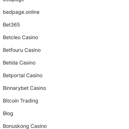
bedpage.online
Bet365
Betcleo Casino
Betfouru Casino
Betida Casino
Betportal Casino
Binnarybet Casino
Bitcoin Trading
Blog
Bonuskong Casino