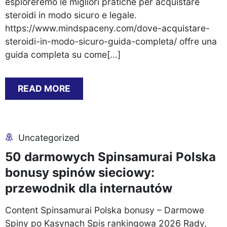
esploreremo le migliori pratiche per acquistare
steroidi in modo sicuro e legale.
https://www.mindspaceny.com/dove-acquistare-
steroidi-in-modo-sicuro-guida-completa/ offre una
guida completa su come[...]
READ MORE
Uncategorized
50 darmowych Spinsamurai Polska
bonusy spinów sieciowy:
przewodnik dla internautów
Content Spinsamurai Polska bonusy – Darmowe
Spiny po Kasynach Spis rankingowa 2026 Rady,