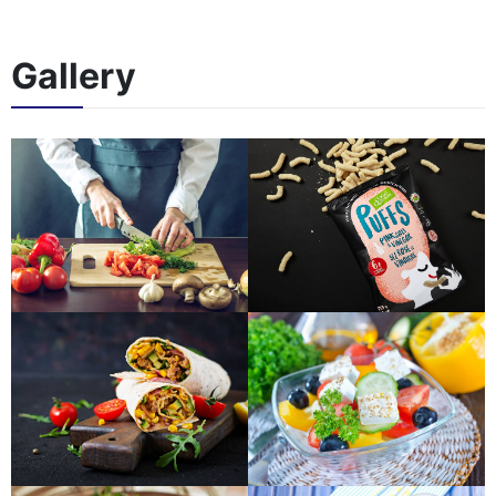
Gallery