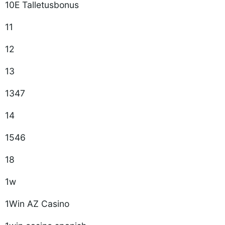
10E Talletusbonus
11
12
13
1347
14
1546
18
1w
1Win AZ Casino