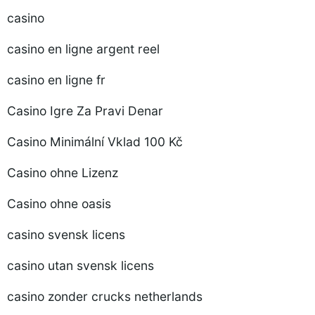
casino
casino en ligne argent reel
casino en ligne fr
Casino Igre Za Pravi Denar
Casino Minimální Vklad 100 Kč
Casino ohne Lizenz
Casino ohne oasis
casino svensk licens
casino utan svensk licens
casino zonder crucks netherlands