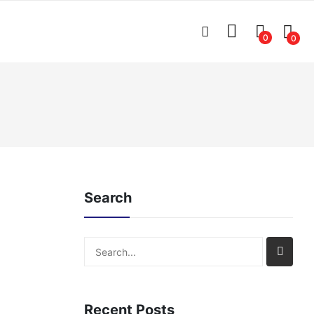
0
0
Search
Search
Recent Posts