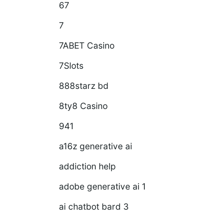
67
7
7ABET Casino
7Slots
888starz bd
8ty8 Casino
941
a16z generative ai
addiction help
adobe generative ai 1
ai chatbot bard 3