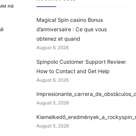
ым на
Magical Spin casino Bonus
ой
d’anniversaire : Ce que vous
obtenez et quand
August 6, 2026
Spinpolo Customer Support Review:
How to Contact and Get Help
August 6, 2026
Impresionante_carrera_de_obstáculos_
August 5, 2026
Kiemelkedő_eredmények_a_rockyspin_se
August 5, 2026