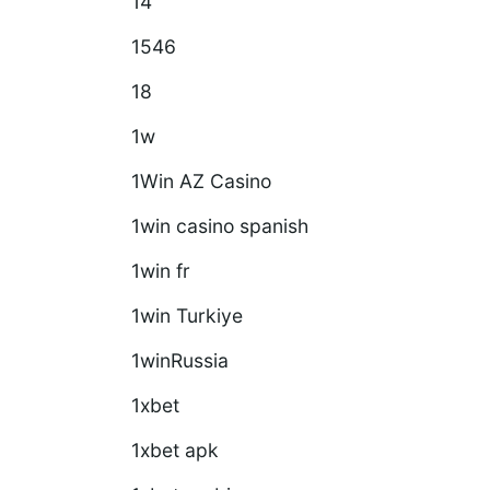
14
1546
18
1w
1Win AZ Casino
1win casino spanish
1win fr
1win Turkiye
1winRussia
1xbet
1xbet apk