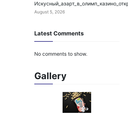
Искусный_азарт_в_олимп_казино_отк
August 5, 2026
Latest Comments
No comments to show.
Gallery