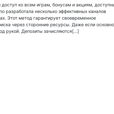
 доступ ко всем играм, бонусам и акциям, доступн
ino разработала несколько эффективных каналов
ах. Этот метод гарантирует своевременное
иска через сторонние ресурсы. Даже если основн
од рукой. Депозиты зачисляются[...]