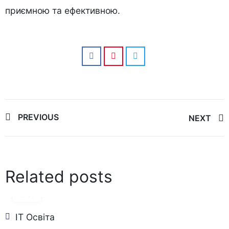
приємною та ефективною.
Post
PREVIOUS
NEXT
navigation
Related posts
06
Oct
IT Освіта