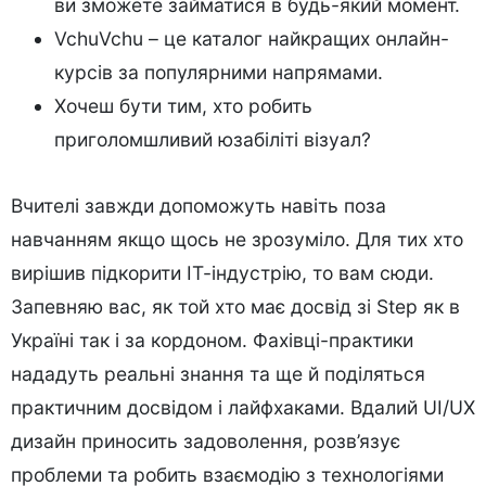
ви зможете займатися в будь-який момент.
VchuVchu – це каталог найкращих онлайн-
курсів за популярними напрямами.
Хочеш бути тим, хто робить
приголомшливий юзабіліті візуал?
Вчителі завжди допоможуть навіть поза
навчанням якщо щось не зрозуміло. Для тих хто
вирішив підкорити ІТ-індустрію, то вам сюди.
Запевняю вас, як той хто має досвід зі Step як в
Україні так і за кордоном. Фахівці-практики
нададуть реальні знання та ще й поділяться
практичним досвідом і лайфхаками. Вдалий UІ/UХ
дизaйн приносить задоволення, розв’язує
проблеми та робить взаємодію з технологіями