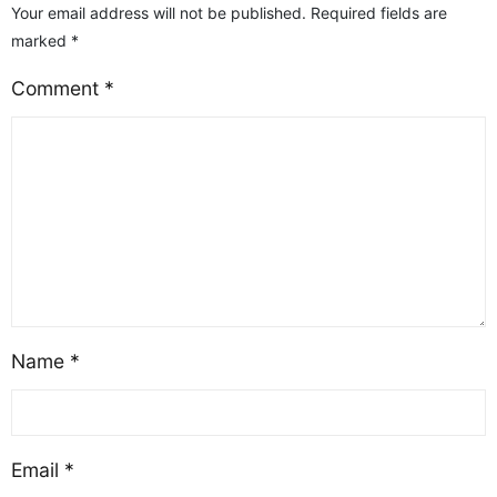
Your email address will not be published.
Required fields are
знання вищої
marked
*
математики. Це
дозволяє навчатися з
Comment
*
будь-якого міста чи
країни, не витрачаючи
час на дорогу. Процес
навчання включає
реєстрацію та
отримання доступу до
відео-лекцій і завдань.
Студенти переглядають
лекції,[…]
Name
*
Email
*