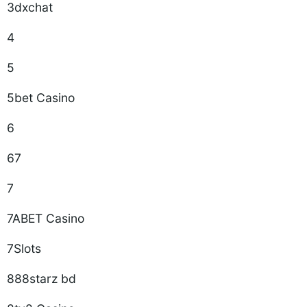
3dxchat
4
5
5bet Casino
6
67
7
7ABET Casino
7Slots
888starz bd