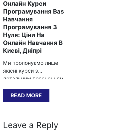
Онлайн Курси
Програмування Bas
Навчання
Програмування З
Нуля: Ціни На
Онлайн Навчання В
Києві, Дніпрі
Ми пропонуємо лише
якісні курси з
детальним поясненням,
професійними
інструкторами та
READ MORE
можливістю отримання
диплому. Вважається,
що для того, щоб стати
Leave a Reply
IT-фахівцем необхідно
мати технічну освіту,