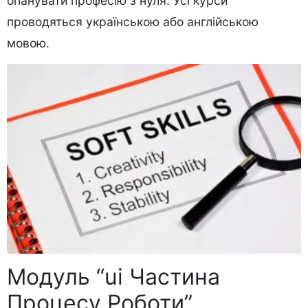
опанувати професію з нуля. Усі курси
проводяться українською або англійською
мовою.
Модуль “ui Частина
Процесу Роботи”