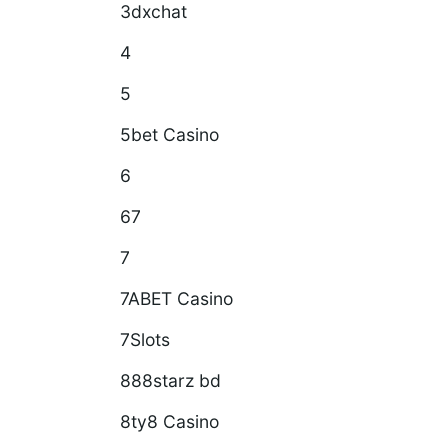
3dxchat
4
5
5bet Casino
6
67
7
7ABET Casino
7Slots
888starz bd
8ty8 Casino