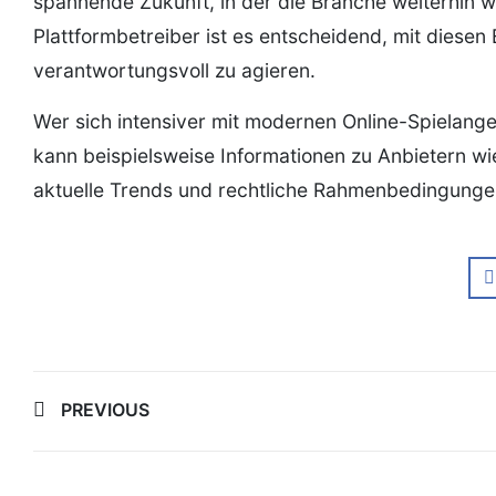
spannende Zukunft, in der die Branche weiterhin w
Plattformbetreiber ist es entscheidend, mit diese
verantwortungsvoll zu agieren.
Wer sich intensiver mit modernen Online-Spielang
kann beispielsweise Informationen zu Anbietern w
aktuelle Trends und rechtliche Rahmenbedingunge
Post
PREVIOUS
navigation