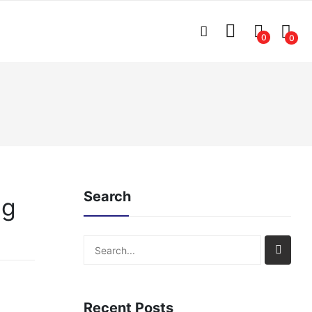
0
0
Search
ng
Search
Recent Posts