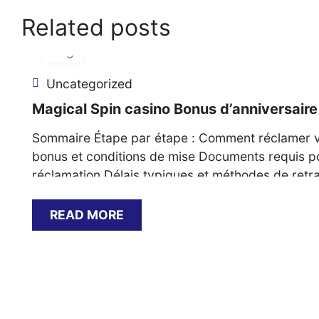
Related posts
06
Aug
Uncategorized
Magical Spin casino Bonus d’anniversaire
Sommaire Étape par étape : Comment réclamer vo
bonus et conditions de mise Documents requis pour
réclamation Délais typiques et méthodes de retr
casino Étape par étape : Comment[…]
READ MORE