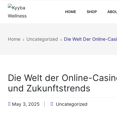
HOME
SHOP
ABOU
Home
Uncategorized
Die Welt Der Online-Cas
Die Welt der Online-Casin
und Zukunftstrends
May 3, 2025
Uncategorized