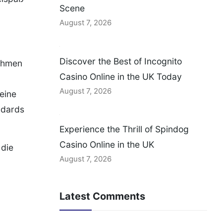
Scene
August 7, 2026
Discover the Best of Incognito
nahmen
Casino Online in the UK Today
August 7, 2026
eine
ndards
Experience the Thrill of Spindog
Casino Online in the UK
 die
August 7, 2026
Latest Comments