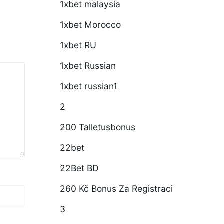
1xbet malaysia
1xbet Morocco
1xbet RU
1xbet Russian
1xbet russian1
2
200 Talletusbonus
22bet
22Bet BD
260 Kč Bonus Za Registraci
3