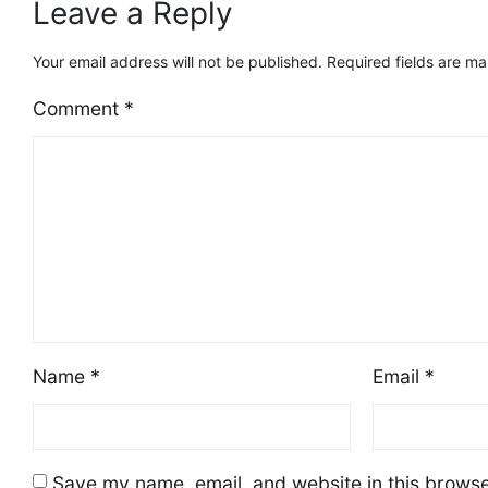
Leave a Reply
Your email address will not be published.
Required fields are m
Comment
*
Name
*
Email
*
Save my name, email, and website in this browse