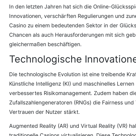
In den letzten Jahren hat sich die Online-Glückssp
Innovationen, verschärften Regulierungen und zuneh
Casino zu einem bedeutenden Sektor in der Glück
Chancen als auch Herausforderungen mit sich gebr
gleichermaßen beschäftigen.
Technologische Innovation
Die technologische Evolution ist eine treibende Kra
Künstliche Intelligenz (KI) und maschinelles Lerne
verbessertes Risikomanagement. Zudem haben die 
Zufallszahlengeneratoren (RNGs) die Fairness und 
Vertrauen der Nutzer stärkt.
Augmented Reality (AR) und Virtual Reality (VR) h
traditionelle Casinos virtualisieren. Diese Technol