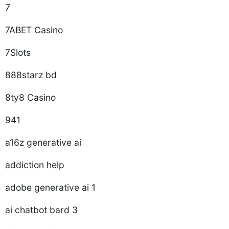
7
7ABET Casino
7Slots
888starz bd
8ty8 Casino
941
a16z generative ai
addiction help
adobe generative ai 1
ai chatbot bard 3