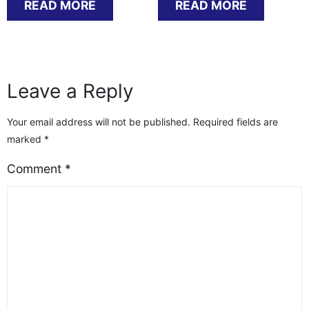
vous recevez : types de
Contacting Support
READ MORE
READ MORE
bonus et conditions de
Successfully Common
mise Documents requis
Support Scenarios and
pour valider l’offre
Their Resolutions KYC
Problèmes courants et
Documentation: What
Leave a Reply
solutions lors de la
You Must Prepare
réclamation Délais
Payment Methods and
Your email address will not be published.
Required fields are
typiques et méthodes de
Withdrawal Timings
marked
*
retrait des gains
Practical Tips for
Comparaison avec les
Escalating Unresolved
Comment
*
autres promotions du
Issues Assessing
casino Étape par étape :
Spinpolo’s Customer
Comment[…]
Support Channels When
you need help at an
online casino, the first
question is usually which
contact[…]