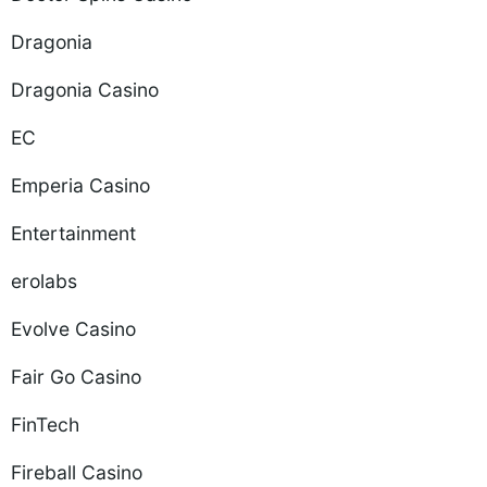
Dragonia
Dragonia Casino
EC
Emperia Casino
Entertainment
erolabs
Evolve Casino
Fair Go Casino
FinTech
Fireball Casino