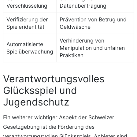
Verschlüsselung
Datenübertragung
Verifizierung der
Prävention von Betrug und
Spieleridentität
Geldwäsche
Verhinderung von
Automatisierte
Manipulation und unfairen
Spielüberwachung
Praktiken
Verantwortungsvolles
Glücksspiel und
Jugendschutz
Ein weiterer wichtiger Aspekt der Schweizer
Gesetzgebung ist die Förderung des
verantwortungsvollen Glücksspiels. Anbieter sind