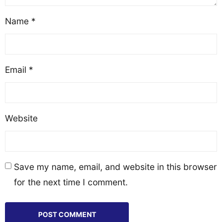
Name
*
Email
*
Website
Save my name, email, and website in this browser
for the next time I comment.