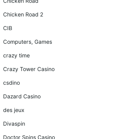
Chicken Road
Chicken Road 2
CIB
Computers, Games
crazy time
Crazy Tower Сasino
csdino
Dazard Casino
des jeux
Divaspin
Doctor Spins Casino