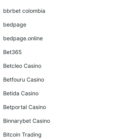
bbrbet colombia
bedpage
bedpage.online
Bet365
Betcleo Casino
Betfouru Casino
Betida Casino
Betportal Casino
Binnarybet Casino
Bitcoin Trading