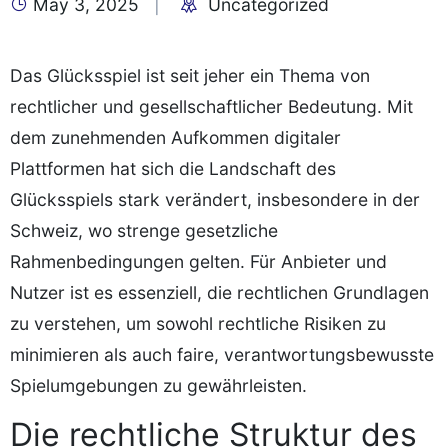
May 3, 2025
Uncategorized
Das Glücksspiel ist seit jeher ein Thema von
rechtlicher und gesellschaftlicher Bedeutung. Mit
dem zunehmenden Aufkommen digitaler
Plattformen hat sich die Landschaft des
Glücksspiels stark verändert, insbesondere in der
Schweiz, wo strenge gesetzliche
Rahmenbedingungen gelten. Für Anbieter und
Nutzer ist es essenziell, die rechtlichen Grundlagen
zu verstehen, um sowohl rechtliche Risiken zu
minimieren als auch faire, verantwortungsbewusste
Spielumgebungen zu gewährleisten.
Die rechtliche Struktur des