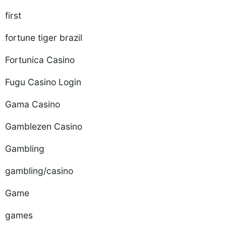
first
fortune tiger brazil
Fortunica Casino
Fugu Casino Login
Gama Casino
Gamblezen Casino
Gambling
gambling/casino
Game
games