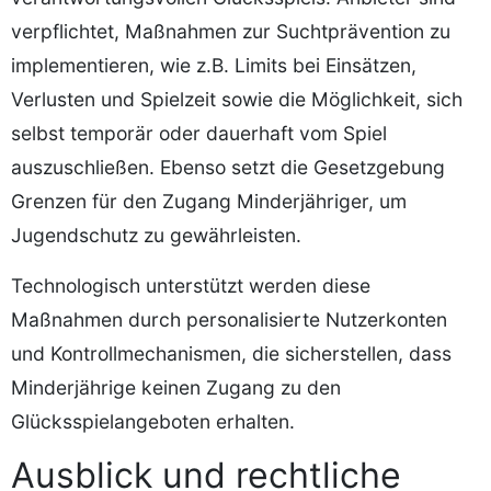
verpflichtet, Maßnahmen zur Suchtprävention zu
implementieren, wie z.B. Limits bei Einsätzen,
Verlusten und Spielzeit sowie die Möglichkeit, sich
selbst temporär oder dauerhaft vom Spiel
auszuschließen. Ebenso setzt die Gesetzgebung
Grenzen für den Zugang Minderjähriger, um
Jugendschutz zu gewährleisten.
Technologisch unterstützt werden diese
Maßnahmen durch personalisierte Nutzerkonten
und Kontrollmechanismen, die sicherstellen, dass
Minderjährige keinen Zugang zu den
Glücksspielangeboten erhalten.
Ausblick und rechtliche