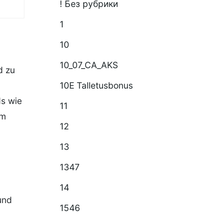
! Без рубрики
1
10
10_07_CA_AKS
d zu
10E Talletusbonus
ds wie
11
im
12
13
1347
14
und
1546