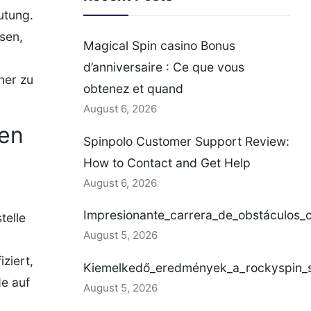
utung.
sen,
Magical Spin casino Bonus
d’anniversaire : Ce que vous
ner zu
obtenez et quand
August 6, 2026
hen
Spinpolo Customer Support Review:
How to Contact and Get Help
August 6, 2026
Impresionante_carrera_de_obstáculos_
telle
August 5, 2026
ziert,
Kiemelkedő_eredmények_a_rockyspin_se
de auf
August 5, 2026