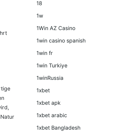
18
1w
1Win AZ Casino
hrt
1win casino spanish
1win fr
1win Turkiye
1winRussia
rtige
1xbet
en
1xbet apk
ird,
1xbet arabic
 Natur
1xbet Bangladesh