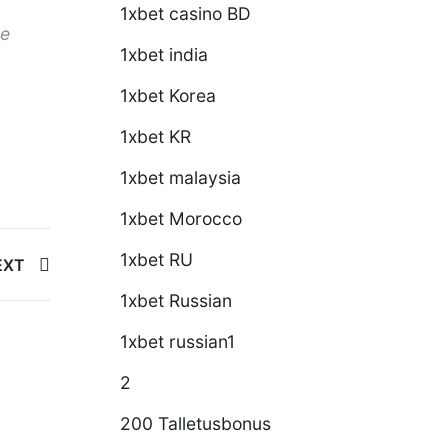
1xbet casino BD
ze
1xbet india
1xbet Korea
1xbet KR
1xbet malaysia
1xbet Morocco
1xbet RU
EXT
1xbet Russian
1xbet russian1
2
06
Aug
200 Talletusbonus