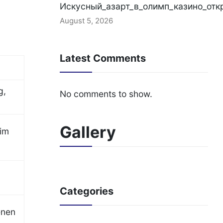
Искусный_азарт_в_олимп_казино_отк
August 5, 2026
Latest Comments
g,
No comments to show.
Gallery
 im
Categories
enen