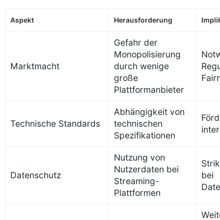
Aspekt
Herausforderung
Impli
Gefahr der
Monopolisierung
Notw
Marktmacht
durch wenige
Regu
große
Fair
Plattformanbieter
Abhängigkeit von
Förd
Technische Standards
technischen
inte
Spezifikationen
Nutzung von
Stri
Nutzerdaten bei
Datenschutz
bei
Streaming-
Date
Plattformen
Weit