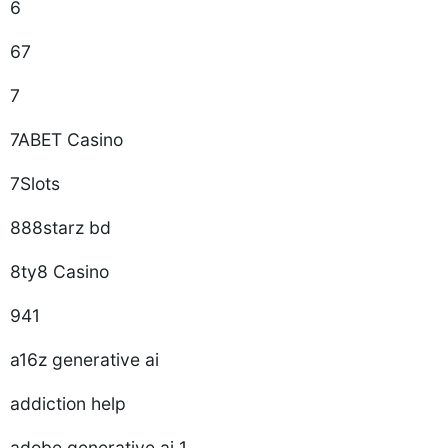
6
67
7
7ABET Casino
7Slots
888starz bd
8ty8 Casino
941
a16z generative ai
addiction help
adobe generative ai 1