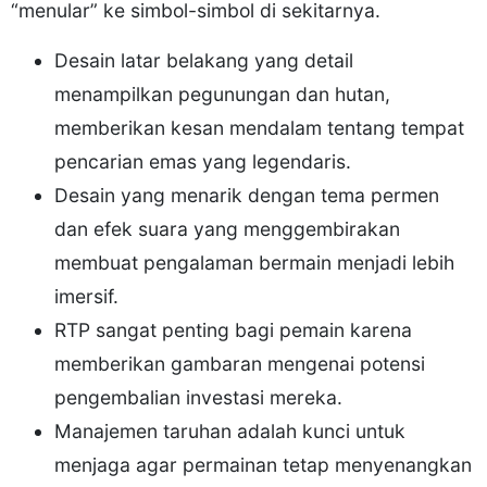
“menular” ke simbol-simbol di sekitarnya.
Desain latar belakang yang detail
menampilkan pegunungan dan hutan,
memberikan kesan mendalam tentang tempat
pencarian emas yang legendaris.
Desain yang menarik dengan tema permen
dan efek suara yang menggembirakan
membuat pengalaman bermain menjadi lebih
imersif.
RTP sangat penting bagi pemain karena
memberikan gambaran mengenai potensi
pengembalian investasi mereka.
Manajemen taruhan adalah kunci untuk
menjaga agar permainan tetap menyenangkan