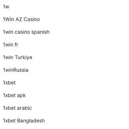
1w
1Win AZ Casino
1win casino spanish
1win fr
1win Turkiye
1winRussia
1xbet
1xbet apk
1xbet arabic
1xbet Bangladesh