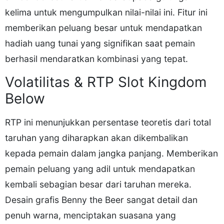
kelima untuk mengumpulkan nilai-nilai ini. Fitur ini
memberikan peluang besar untuk mendapatkan
hadiah uang tunai yang signifikan saat pemain
berhasil mendaratkan kombinasi yang tepat.
Volatilitas & RTP Slot Kingdom
Below
RTP ini menunjukkan persentase teoretis dari total
taruhan yang diharapkan akan dikembalikan
kepada pemain dalam jangka panjang. Memberikan
pemain peluang yang adil untuk mendapatkan
kembali sebagian besar dari taruhan mereka.
Desain grafis Benny the Beer sangat detail dan
penuh warna, menciptakan suasana yang