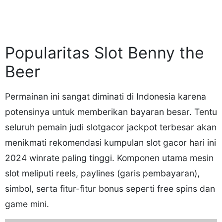
Popularitas Slot Benny the
Beer
Permainan ini sangat diminati di Indonesia karena
potensinya untuk memberikan bayaran besar. Tentu
seluruh pemain judi slotgacor jackpot terbesar akan
menikmati rekomendasi kumpulan slot gacor hari ini
2024 winrate paling tinggi. Komponen utama mesin
slot meliputi reels, paylines (garis pembayaran),
simbol, serta fitur-fitur bonus seperti free spins dan
game mini.