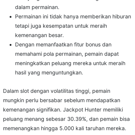
dalam permainan.
Permainan ini tidak hanya memberikan hiburan
tetapi juga kesempatan untuk meraih
kemenangan besar.
Dengan memanfaatkan fitur bonus dan
memahami pola permainan, pemain dapat
meningkatkan peluang mereka untuk meraih
hasil yang menguntungkan.
Dalam slot dengan volatilitas tinggi, pemain
mungkin perlu bersabar sebelum mendapatkan
kemenangan signifikan. Jackpot Hunter memiliki
peluang menang sebesar 30.39%, dan pemain bisa
memenangkan hingga 5.000 kali taruhan mereka.