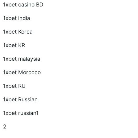
1xbet casino BD
1xbet india
1xbet Korea
1xbet KR
1xbet malaysia
1xbet Morocco
1xbet RU
1xbet Russian
1xbet russian1
2