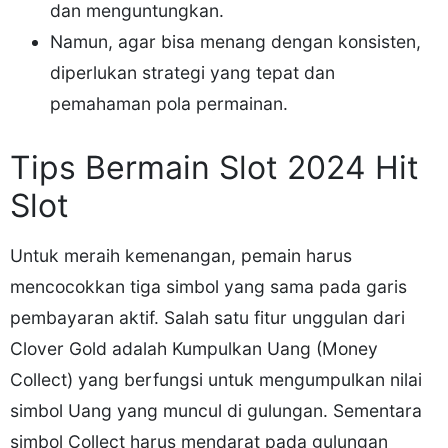
dan menguntungkan.
Namun, agar bisa menang dengan konsisten,
diperlukan strategi yang tepat dan
pemahaman pola permainan.
Tips Bermain Slot 2024 Hit
Slot
Untuk meraih kemenangan, pemain harus
mencocokkan tiga simbol yang sama pada garis
pembayaran aktif. Salah satu fitur unggulan dari
Clover Gold adalah Kumpulkan Uang (Money
Collect) yang berfungsi untuk mengumpulkan nilai
simbol Uang yang muncul di gulungan. Sementara
simbol Collect harus mendarat pada gulungan