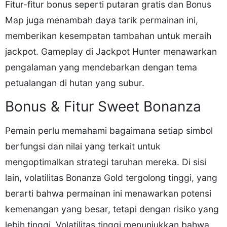
Fitur-fitur bonus seperti putaran gratis dan Bonus
Map juga menambah daya tarik permainan ini,
memberikan kesempatan tambahan untuk meraih
jackpot. Gameplay di Jackpot Hunter menawarkan
pengalaman yang mendebarkan dengan tema
petualangan di hutan yang subur.
Bonus & Fitur Sweet Bonanza
Pemain perlu memahami bagaimana setiap simbol
berfungsi dan nilai yang terkait untuk
mengoptimalkan strategi taruhan mereka. Di sisi
lain, volatilitas Bonanza Gold tergolong tinggi, yang
berarti bahwa permainan ini menawarkan potensi
kemenangan yang besar, tetapi dengan risiko yang
lebih tinggi. Volatilitas tinggi menunjukkan bahwa