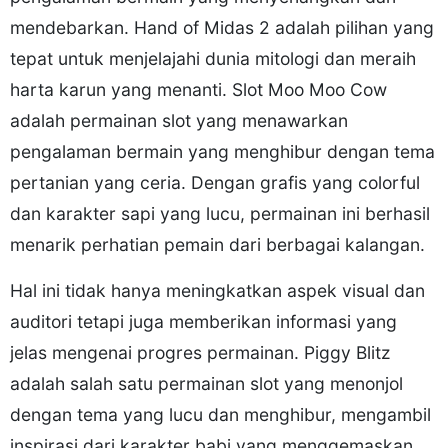
mendebarkan. Hand of Midas 2 adalah pilihan yang
tepat untuk menjelajahi dunia mitologi dan meraih
harta karun yang menanti. Slot Moo Moo Cow
adalah permainan slot yang menawarkan
pengalaman bermain yang menghibur dengan tema
pertanian yang ceria. Dengan grafis yang colorful
dan karakter sapi yang lucu, permainan ini berhasil
menarik perhatian pemain dari berbagai kalangan.
Hal ini tidak hanya meningkatkan aspek visual dan
auditori tetapi juga memberikan informasi yang
jelas mengenai progres permainan. Piggy Blitz
adalah salah satu permainan slot yang menonjol
dengan tema yang lucu dan menghibur, mengambil
inspirasi dari karakter babi yang menggemaskan