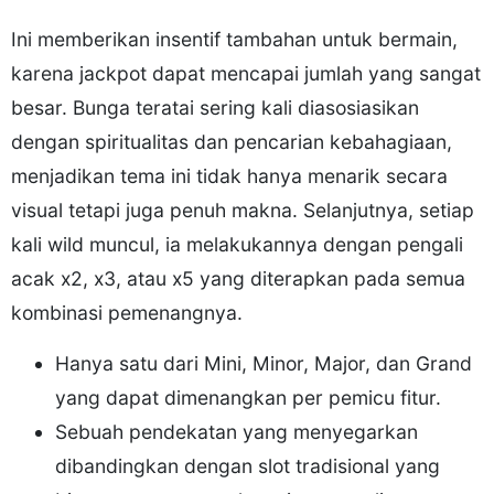
Ini memberikan insentif tambahan untuk bermain,
karena jackpot dapat mencapai jumlah yang sangat
besar. Bunga teratai sering kali diasosiasikan
dengan spiritualitas dan pencarian kebahagiaan,
menjadikan tema ini tidak hanya menarik secara
visual tetapi juga penuh makna. Selanjutnya, setiap
kali wild muncul, ia melakukannya dengan pengali
acak x2, x3, atau x5 yang diterapkan pada semua
kombinasi pemenangnya.
Hanya satu dari Mini, Minor, Major, dan Grand
yang dapat dimenangkan per pemicu fitur.
Sebuah pendekatan yang menyegarkan
dibandingkan dengan slot tradisional yang