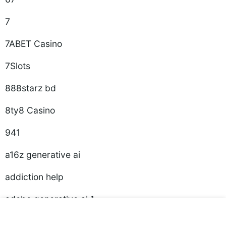
7
7ABET Casino
7Slots
888starz bd
8ty8 Casino
941
a16z generative ai
addiction help
adobe generative ai 1
ai chatbot bard 3