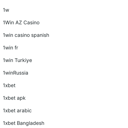
1w
1Win AZ Casino
1win casino spanish
1win fr
1win Turkiye
1winRussia
1xbet
1xbet apk
1xbet arabic
1xbet Bangladesh