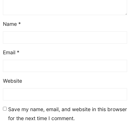
розуміти, що завдання
«збільшити рівень
продажів цього місяця
Name
*
на 15%» звучить досить
розмито.[…]
Email
*
Website
Save my name, email, and website in this browser
for the next time I comment.