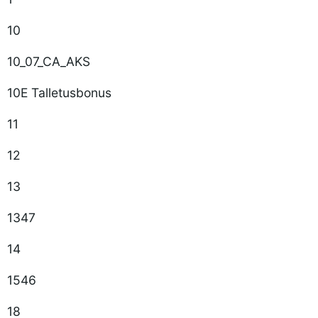
10
10_07_CA_AKS
10E Talletusbonus
11
12
13
1347
14
1546
18