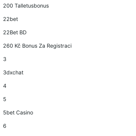
200 Talletusbonus
22bet
22Bet BD
260 Kč Bonus Za Registraci
3
3dxchat
4
5
5bet Casino
6