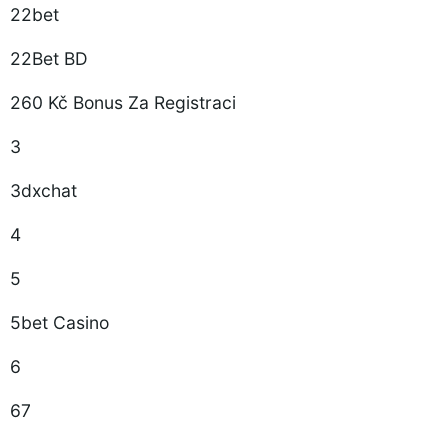
22bet
22Bet BD
260 Kč Bonus Za Registraci
3
3dxchat
4
5
5bet Casino
6
67