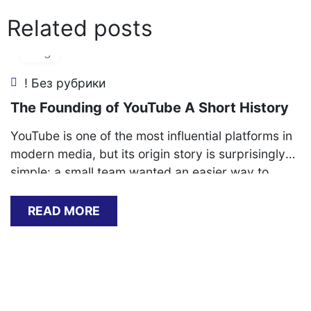
Related posts
05
Aug
! Без рубрики
The Founding of YouTube A Short History
YouTube is one of the most influential platforms in
modern media, but its origin story is surprisingly
simple: a small team wanted an easier way to
share video online. In the early 2000s, uploading
and sending video files was slow, formats were
READ MORE
inconsistent, and most websites weren’t built for
smooth playback. YouTube’s founders focused on
removing[…]