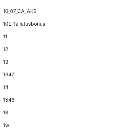
10_07_CA_AKS
10E Talletusbonus
11
12
13
1347
14
1546
18
1w