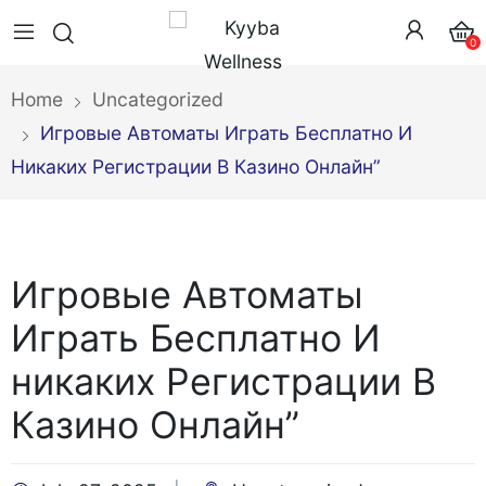
0
Home
Uncategorized
Игровые Автоматы Играть Бесплатно И
Никаких Регистрации В Казино Онлайн”
Игровые Автоматы
Играть Бесплатно И
никаких Регистрации В
Казино Онлайн”