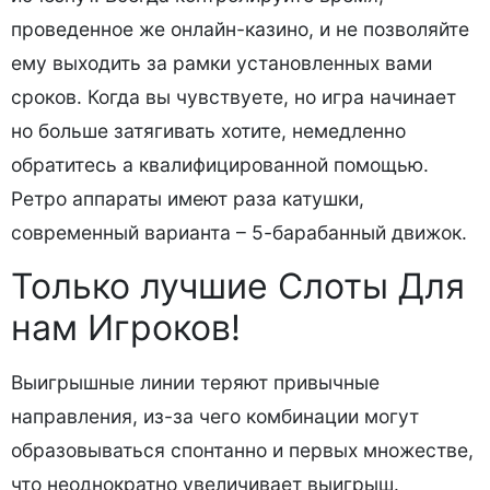
проведенное же онлайн-казино, и не позволяйте
ему выходить за рамки установленных вами
сроков. Когда вы чувствуете, но игра начинает
но больше затягивать хотите, немедленно
обратитесь а квалифицированной помощью.
Ретро аппараты имеют раза катушки,
современный варианта – 5-барабанный движок.
Только лучшие Слоты Для
нам Игроков!
Выигрышные линии теряют привычные
направления, из-за чего комбинации могут
образовываться спонтанно и первых множестве,
что неоднократно увеличивает выигрыш.