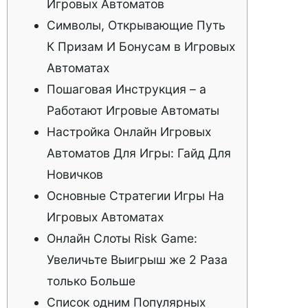
Игровых Автоматов
Символы, Открывающие Путь
К Призам И Бонусам в Игровых
Автоматах
Пошаговая Инструкция – а
Работают Игровые Автоматы
Настройка Онлайн Игровых
Автоматов Для Игры: Гайд Для
Новичков
Основные Стратегии Игры На
Игровых Автоматах
Онлайн Слоты Risk Game:
Увеличьте Выигрыш же 2 Раза
только Больше
Список одним Популярных