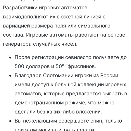
Разработчики игровых автоматов
взаимодополняют их сюжетной линией с
вариацией размера поля или символьного
состава. Игровые автоматы работают на основе
генератора случайных чисел.
После регистрации севилестр получаете до
500 долларов и 50″ “фриспинов.
Благодаря Слотомании игроки из России
имели доступ к большой коллекции игровых
автоматов, которые предлагается сыграть в
демонстрационном режиме, что можно
сделали без каких-либо вложений.
Вы нежелающим совершаете спин, только
при этом могу выиграть деньги.