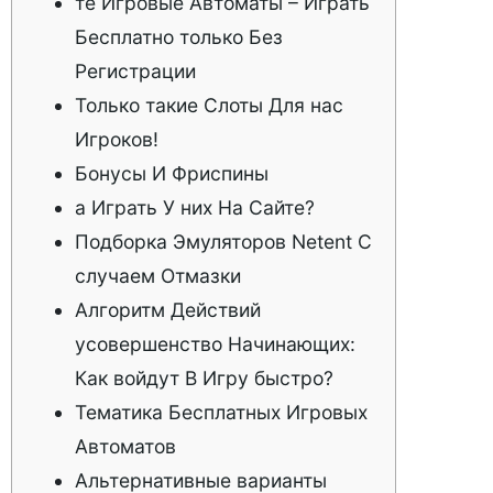
те Игровые Автоматы – Играть
Бесплатно только Без
Регистрации
Только такие Слоты Для нас
Игроков!
Бонусы И Фриспины
а Играть У них На Сайте?
Подборка Эмуляторов Netent С
случаем Отмазки
Алгоритм Действий
усовершенство Начинающих:
Как войдут В Игру быстро?
Тематика Бесплатных Игровых
Автоматов
Альтернативные варианты