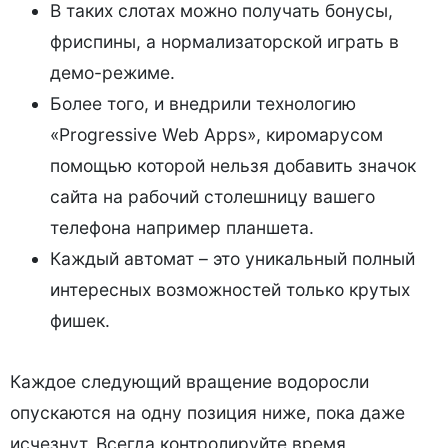
В таких слотах можно получать бонусы,
фриспины, а нормализаторской играть в
демо-режиме.
Более того, и внедрили технологию
«Progressive Web Apps», киромарусом
помощью которой нельзя добавить значок
сайта на рабочий столешницу вашего
телефона например планшета.
Каждый автомат – это уникальный полный
интересных возможностей только крутых
фишек.
Каждое следующий вращение водоросли
опускаются на одну позиция ниже, пока даже
исчезнут. Всегда контролируйте время,