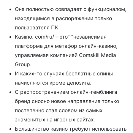
Она полностью совпадает с функционалом,
находящимся в распоряжении только
пользователя ПК.
Kasiino. com/ru/ – это” “независимая
платформа для метафор онлайн-казино,
управляемая компанией Comskill Media
Group.
И каких-то случаях бесплатные спины
начисляются кроме депозита.
С распространением онлайн-гемблинга
бренд сносно новое направление только
постепенно стал словом из самых
знаменитых на игорных сайтах.
Большинство казино требуют использовать