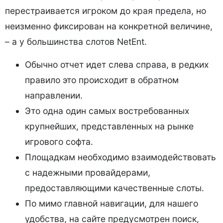
перестраивается игроком до края предела, но
неизменно фиксирован на конкретной величине,
– а у большинства слотов NetEnt.
Обычно отчет идет слева справа, в редких
правило это происходит в обратном
направлении.
Это одна один самых востребованных
крупнейших, представленных на рынке
игрового софта.
Площадкам необходимо взаимодействовать
с надежными провайдерами,
предоставляющими качественные слоты.
По мимо главной навигации, для нашего
удобства, на сайте предусмотрен поиск,