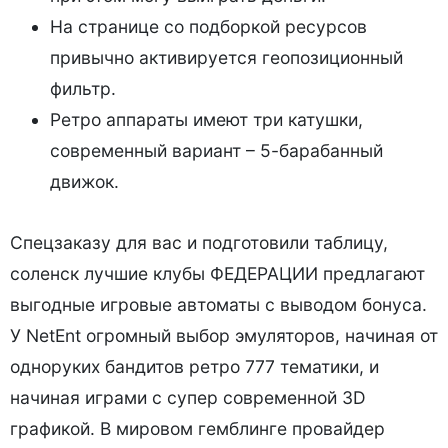
На странице со подборкой ресурсов
привычно активируется геопозиционный
фильтр.
Ретро аппараты имеют три катушки,
современный вариант – 5-барабанный
движок.
Спецзаказу для вас и подготовили таблицу,
соленск лучшие клубы ФЕДЕРАЦИИ предлагают
выгодные игровые автоматы с выводом бонуса.
У NetEnt огромный выбор эмуляторов, начиная от
одноруких бандитов ретро 777 тематики, и
начиная играми с супер современной 3D
графикой. В мировом гемблинге провайдер