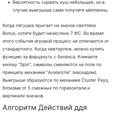
Вероятность сорвать куш небольшая, но в
случае выигрыша сами получите миллионы.
Когда лягушка прыгает на значок светляка
Bonus, хотите будет начислено 7 ФС. Во время
этого события игровой процесс не отличается от
стандартного. Когда невтерпеж, можно купить
функцию за фарцануть с баланса. Кликаете
кнопку “Spin”, символы сменяются на поле по
принципу механики “Avalanche” (каскадом).
Выигрыши образуются по механике Cluster Pays,
блоками от 5 смежных по горизонтали и
вертикали значков.
Алгоритм Действий ддя