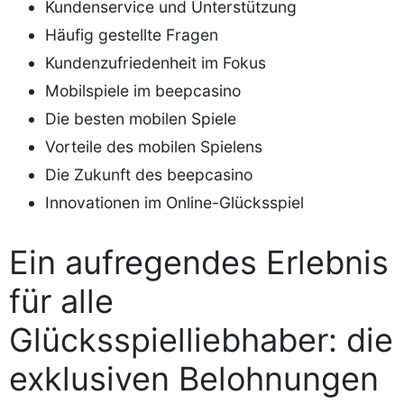
Kundenservice und Unterstützung
Häufig gestellte Fragen
Kundenzufriedenheit im Fokus
Mobilspiele im beepcasino
Die besten mobilen Spiele
Vorteile des mobilen Spielens
Die Zukunft des beepcasino
Innovationen im Online-Glücksspiel
Ein aufregendes Erlebnis
für alle
Glücksspielliebhaber: die
exklusiven Belohnungen