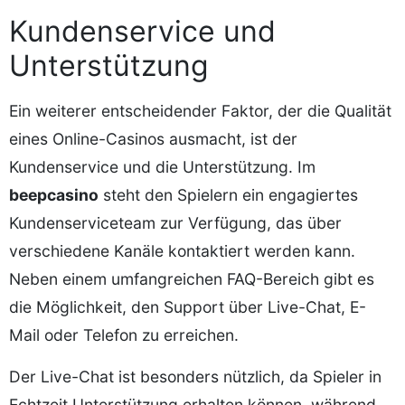
Kundenservice und
Unterstützung
Ein weiterer entscheidender Faktor, der die Qualität
eines Online-Casinos ausmacht, ist der
Kundenservice und die Unterstützung. Im
beepcasino
steht den Spielern ein engagiertes
Kundenserviceteam zur Verfügung, das über
verschiedene Kanäle kontaktiert werden kann.
Neben einem umfangreichen FAQ-Bereich gibt es
die Möglichkeit, den Support über Live-Chat, E-
Mail oder Telefon zu erreichen.
Der Live-Chat ist besonders nützlich, da Spieler in
Echtzeit Unterstützung erhalten können, während