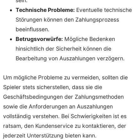
sein.
Technische Probleme:
Eventuelle technische
Störungen können den Zahlungsprozess
beeinflussen.
Betrugsvorwürfe:
Mögliche Bedenken
hinsichtlich der Sicherheit können die
Bearbeitung von Auszahlungen verzögern.
Um mögliche Probleme zu vermeiden, sollten die
Spieler stets sicherstellen, dass sie die
Geschäftsbedingungen der Zahlungsmethoden
sowie die Anforderungen an Auszahlungen
vollständig verstehen. Bei Schwierigkeiten ist es
ratsam, den Kundenservice zu kontaktieren, der
jederzeit Unterstützung bieten kann.