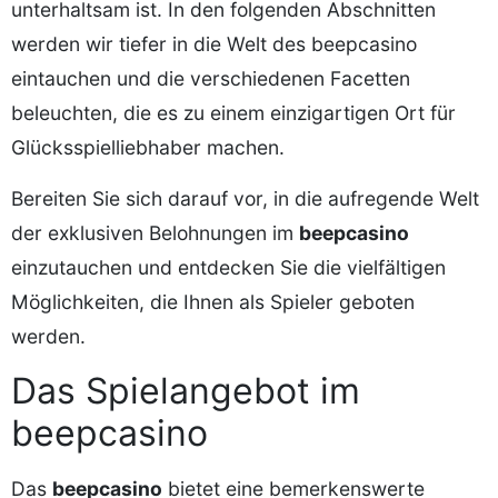
unterhaltsam ist. In den folgenden Abschnitten
werden wir tiefer in die Welt des beepcasino
eintauchen und die verschiedenen Facetten
beleuchten, die es zu einem einzigartigen Ort für
Glücksspielliebhaber machen.
Bereiten Sie sich darauf vor, in die aufregende Welt
der exklusiven Belohnungen im
beepcasino
einzutauchen und entdecken Sie die vielfältigen
Möglichkeiten, die Ihnen als Spieler geboten
werden.
Das Spielangebot im
beepcasino
Das
beepcasino
bietet eine bemerkenswerte