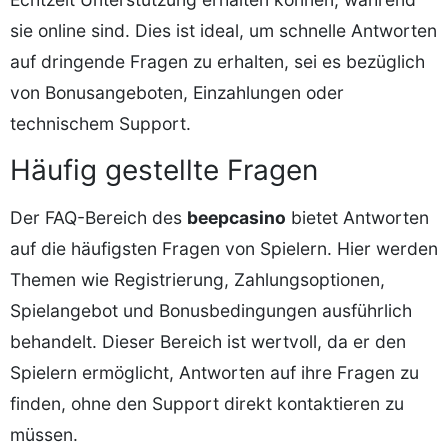
sie online sind. Dies ist ideal, um schnelle Antworten
auf dringende Fragen zu erhalten, sei es bezüglich
von Bonusangeboten, Einzahlungen oder
technischem Support.
Häufig gestellte Fragen
Der FAQ-Bereich des
beepcasino
bietet Antworten
auf die häufigsten Fragen von Spielern. Hier werden
Themen wie Registrierung, Zahlungsoptionen,
Spielangebot und Bonusbedingungen ausführlich
behandelt. Dieser Bereich ist wertvoll, da er den
Spielern ermöglicht, Antworten auf ihre Fragen zu
finden, ohne den Support direkt kontaktieren zu
müssen.