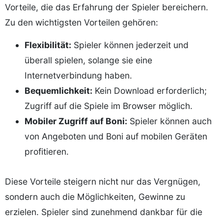
Vorteile, die das Erfahrung der Spieler bereichern.
Zu den wichtigsten Vorteilen gehören:
Flexibilität:
Spieler können jederzeit und
überall spielen, solange sie eine
Internetverbindung haben.
Bequemlichkeit:
Kein Download erforderlich;
Zugriff auf die Spiele im Browser möglich.
Mobiler Zugriff auf Boni:
Spieler können auch
von Angeboten und Boni auf mobilen Geräten
profitieren.
Diese Vorteile steigern nicht nur das Vergnügen,
sondern auch die Möglichkeiten, Gewinne zu
erzielen. Spieler sind zunehmend dankbar für die