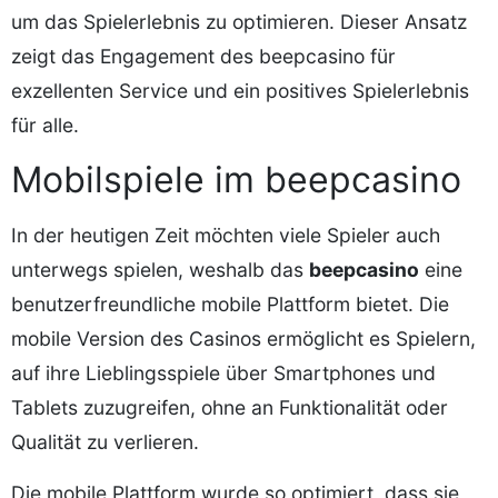
um das Spielerlebnis zu optimieren. Dieser Ansatz
zeigt das Engagement des beepcasino für
exzellenten Service und ein positives Spielerlebnis
für alle.
Mobilspiele im beepcasino
In der heutigen Zeit möchten viele Spieler auch
unterwegs spielen, weshalb das
beepcasino
eine
benutzerfreundliche mobile Plattform bietet. Die
mobile Version des Casinos ermöglicht es Spielern,
auf ihre Lieblingsspiele über Smartphones und
Tablets zuzugreifen, ohne an Funktionalität oder
Qualität zu verlieren.
Die mobile Plattform wurde so optimiert, dass sie