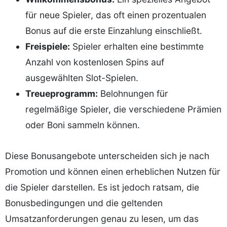
für neue Spieler, das oft einen prozentualen
Bonus auf die erste Einzahlung einschließt.
Freispiele:
Spieler erhalten eine bestimmte
Anzahl von kostenlosen Spins auf
ausgewählten Slot-Spielen.
Treueprogramm:
Belohnungen für
regelmäßige Spieler, die verschiedene Prämien
oder Boni sammeln können.
Diese Bonusangebote unterscheiden sich je nach
Promotion und können einen erheblichen Nutzen für
die Spieler darstellen. Es ist jedoch ratsam, die
Bonusbedingungen und die geltenden
Umsatzanforderungen genau zu lesen, um das