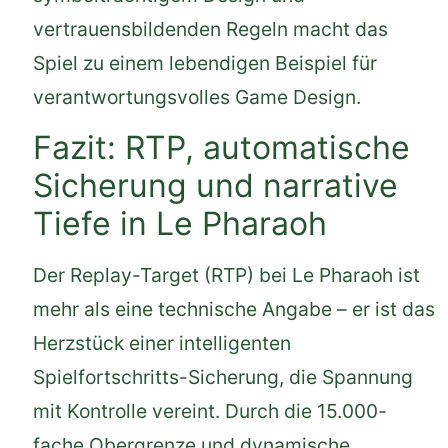
vertrauensbildenden Regeln macht das
Spiel zu einem lebendigen Beispiel für
verantwortungsvolles Game Design.
Fazit: RTP, automatische
Sicherung und narrative
Tiefe in Le Pharaoh
Der Replay-Target (RTP) bei Le Pharaoh ist
mehr als eine technische Angabe – er ist das
Herzstück einer intelligenten
Spielfortschritts-Sicherung, die Spannung
mit Kontrolle vereint. Durch die 15.000-
fache Obergrenze und dynamische