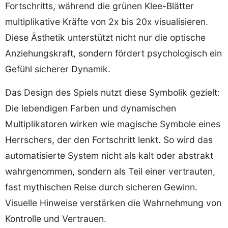
Fortschritts, während die grünen Klee-Blätter
multiplikative Kräfte von 2x bis 20x visualisieren.
Diese Ästhetik unterstützt nicht nur die optische
Anziehungskraft, sondern fördert psychologisch ein
Gefühl sicherer Dynamik.
Das Design des Spiels nutzt diese Symbolik gezielt:
Die lebendigen Farben und dynamischen
Multiplikatoren wirken wie magische Symbole eines
Herrschers, der den Fortschritt lenkt. So wird das
automatisierte System nicht als kalt oder abstrakt
wahrgenommen, sondern als Teil einer vertrauten,
fast mythischen Reise durch sicheren Gewinn.
Visuelle Hinweise verstärken die Wahrnehmung von
Kontrolle und Vertrauen.