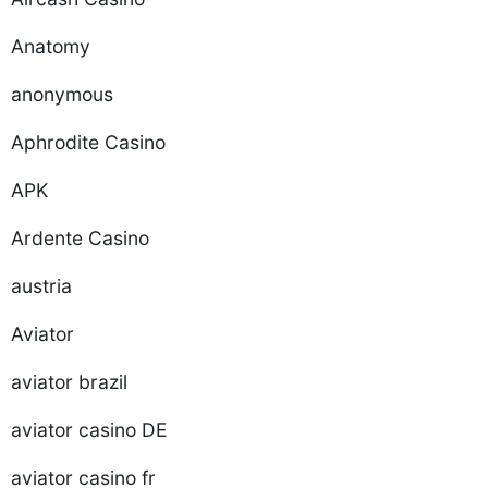
Anatomy
anonymous
Aphrodite Casino
APK
Ardente Casino
austria
Aviator
aviator brazil
aviator casino DE
aviator casino fr