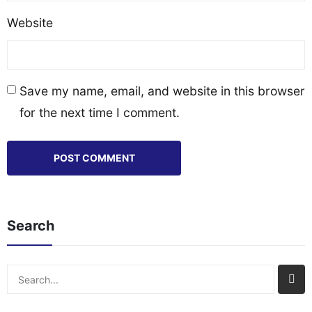
Website
Save my name, email, and website in this browser
for the next time I comment.
Search
Search