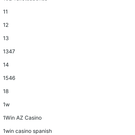
11
12
13
1347
14
1546
18
1w
1Win AZ Casino
1win casino spanish