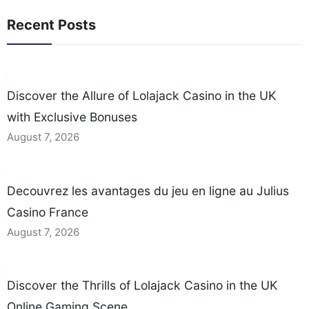
Recent Posts
Discover the Allure of Lolajack Casino in the UK
with Exclusive Bonuses
August 7, 2026
Decouvrez les avantages du jeu en ligne au Julius
Casino France
August 7, 2026
Discover the Thrills of Lolajack Casino in the UK
Online Gaming Scene