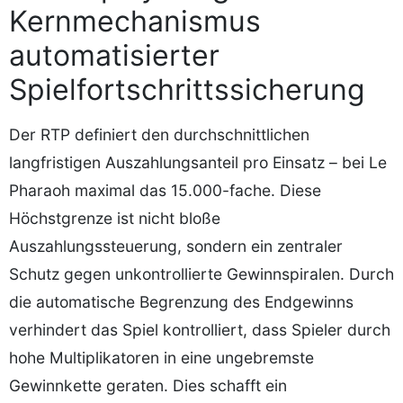
Kernmechanismus
automatisierter
Spielfortschrittssicherung
Der RTP definiert den durchschnittlichen
langfristigen Auszahlungsanteil pro Einsatz – bei Le
Pharaoh maximal das 15.000-fache. Diese
Höchstgrenze ist nicht bloße
Auszahlungssteuerung, sondern ein zentraler
Schutz gegen unkontrollierte Gewinnspiralen. Durch
die automatische Begrenzung des Endgewinns
verhindert das Spiel kontrolliert, dass Spieler durch
hohe Multiplikatoren in eine ungebremste
Gewinnkette geraten. Dies schafft ein