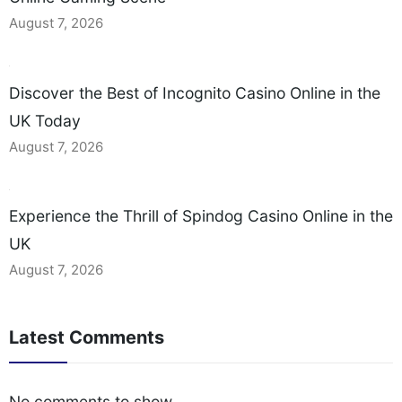
August 7, 2026
Discover the Best of Incognito Casino Online in the
UK Today
August 7, 2026
Experience the Thrill of Spindog Casino Online in the
UK
August 7, 2026
Latest Comments
No comments to show.